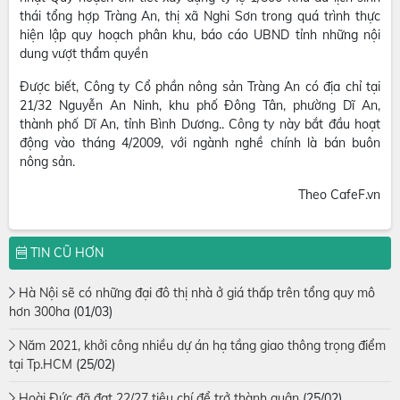
thái tổng hợp Tràng An, thị xã Nghi Sơn trong quá trình thực
hiện lập quy hoạch phân khu, báo cáo UBND tỉnh những nội
dung vượt thẩm quyền
Được biết, Công ty Cổ phần nông sản Tràng An có địa chỉ tại
21/32 Nguyễn An Ninh, khu phố Đông Tân, phường Dĩ An,
thành phố Dĩ An, tỉnh Bình Dương.. Công ty này bắt đầu hoạt
động vào tháng 4/2009, với ngành nghề chính là bán buôn
nông sản.
Theo CafeF.vn
TIN CŨ HƠN
Hà Nội sẽ có những đại đô thị nhà ở giá thấp trên tổng quy mô
hơn 300ha
(01/03)
Năm 2021, khởi công nhiều dự án hạ tầng giao thông trọng điểm
tại Tp.HCM
(25/02)
Hoài Đức đã đạt 22/27 tiêu chí để trở thành quận
(25/02)