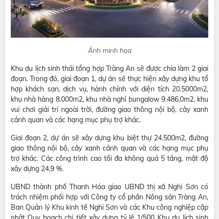
Ảnh minh họa
Khu du lịch sinh thái tổng hợp Tràng An sẽ được chia làm 2 giai
đoạn. Trong đó, giai đoạn 1, dự án sẽ thực hiện xây dựng khu tổ
hợp khách sạn, dịch vụ, hành chính với diện tích 20.5000m2,
khu nhà hàng 8.000m2, khu nhà nghỉ bungalow 9.486,0m2, khu
vui chơi giải trí ngoài trời, đường giao thông nội bộ, cây xanh
cảnh quan và các hạng mục phụ trợ khác.
Giai đoạn 2, dự án sẽ xây dựng khu biệt thự 24.500m2, đường
giao thông nội bộ, cây xanh cảnh quan và các hạng mục phụ
trợ khác. Các công trình cao tối đa không quá 5 tầng, mật độ
xây dựng 24,9 %.
UBND thành phố Thanh Hóa giao UBND thị xã Nghi Sơn có
trách nhiệm phối hợp với Công ty cổ phần Nông sản Tràng An,
Ban Quản lý Khu kinh tế Nghi Sơn và các Khu công nghiệp cập
nhật Quy hoạch chi tiết xây dựng tỷ lệ 1/500 Khu du lịch sinh