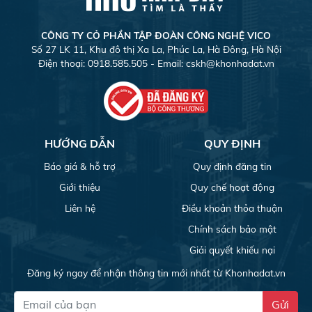
CÔNG TY CỎ PHẦN TẬP ĐOÀN CÔNG NGHỆ VICO
Số 27 LK 11, Khu đô thị Xa La, Phúc La, Hà Đông, Hà Nội
Điện thoại: 0918.585.505 - Email:
cskh@khonhadat.vn
HƯỚNG DẪN
QUY ĐỊNH
Báo giá & hỗ trợ
Quy định đăng tin
Giới thiệu
Quy chế hoạt động
Liên hệ
Điều khoản thỏa thuận
Chính sách bảo mật
Giải quyết khiếu nại
Đăng ký ngay để nhận thông tin mới nhất từ Khonhadat.vn
Gửi