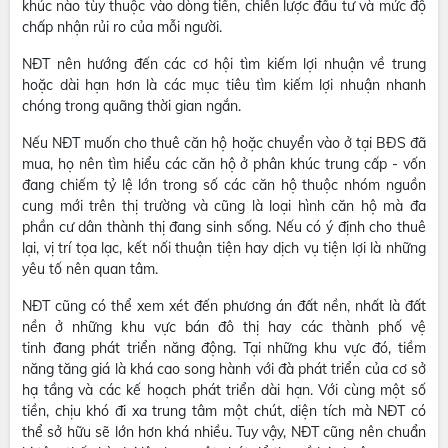
khúc nào tùy thuộc vào dòng tiền, chiến lược đầu tư và mức độ
chấp nhận rủi ro của mỗi người.
NĐT nên hướng đến các cơ hội tìm kiếm lợi nhuận về trung
hoặc dài hạn hơn là các mục tiêu tìm kiếm lợi nhuận nhanh
chóng trong quãng thời gian ngắn.
Nếu NĐT muốn cho thuê căn hộ hoặc chuyển vào ở tại BĐS đã
mua, họ nên tìm hiểu các căn hộ ở phân khúc trung cấp - vốn
đang chiếm tỷ lệ lớn trong số các căn hộ thuộc nhóm nguồn
cung mới trên thị trường và cũng là loại hình căn hộ mà đa
phần cư dân thành thị đang sinh sống. Nếu có ý định cho thuê
lại, vị trí tọa lạc, kết nối thuận tiện hay dịch vụ tiện lợi là những
yêu tố nên quan tâm.
NĐT cũng có thể xem xét đến phương án đất nền, nhất là đất
nền ở những khu vực bán đô thị hay các thành phố vệ
tinh đang phát triển năng động. Tại những khu vực đó, tiềm
năng tăng giá là khá cao song hành với đà phát triển của cơ sở
hạ tầng và các kế hoạch phát triển dài hạn. Với cùng một số
tiền, chịu khó đi xa trung tâm một chút, diện tích mà NĐT có
thể sở hữu sẽ lớn hơn khá nhiều. Tuy vậy, NĐT cũng nên chuẩn