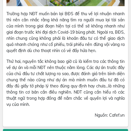
Trường hợp NĐT muốn bán lại BĐS để thu về lợi nhuận nhanh
thì nên cân nhắc rằng khả năng tìm ra người mua lại tài sản
của mình trong giai đoạn hiện tại có thể sẽ không nhanh như
giai đoạn trước khi đại dịch Covid-19 bùng phát. Ngoài ra, BĐS,
nhìn chung cũng không phải là khoản đầu tư có thể giao dịch
quá nhanh chóng như cổ phiếu, trái phiếu nên đừng vội vàng ra
quyết định dù cho thoạt nhìn có vẻ đầy hứa hẹn.
Thứ hai, nguyên tắc không bao giờ cũ là kiểm tra các thông tin
về dự án và mỗi NĐT nên thuộc nằm lòng. Các dự án trước đây
của chủ đầu tư chất lượng ra sao, được đánh giá trên bình diện
chung thế nào cũng như dự án mà mình muốn đầu tư đã có
đầy đủ giấy tờ pháp lý theo đúng quy định hay chưa…là những
thông tin cơ bản cần điều nghiên. NĐT cũng cần hiểu rõ các
thuật ngữ trong hợp đồng để nắm chắc về quyền lợi và nghĩa
vụ của mình.
Nguồn: Cafef.vn