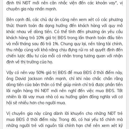
định thì NĐT mới nên cân nhắc viện đến các khoản vay", vị
chuyên gia này nhấn mạnh.
Bên cạnh đó, các chủ dự án cũng nên xem xét có các phương
thức thanh toán đa dạng hướng đến khách hàng với quy mô
khác nhau về dòng tiền. Có thể tính đến phương án yêu cầu
khách hàng trả 10% giá trị BĐS trong lần thanh toán đầu tiên
và mỗi tháng sau đó trả 1%. Chung quy lại, nền tảng tài chính,
thu nhập cùng với khả năng chịu đựng rủi ro sẽ quyết định đến
chiến lược đầu tư của mỗi cá nhân trong tương quan với nhận
định về thị trường của họ.
Vậy có nên vay 50% giá trị BĐS để mua BĐS ở thời điểm này,
ông David Jackson nhấn mạnh, chỉ khi nào chắc chắn rằng
dòng tiền của bản thân có thể giúp mình chỉ trả được phần tiền
lãi ngân hàng thì NĐT mới nên nghĩ đến việc mua BĐS. Tất
nhiên là lãi vay mua nhà có xu hướng giảm đồng nghĩa với cơ
hội sẽ nhiều hơn cho người mua.
Vị chuyên gia này cũng dành lời khuyến cho những NĐT trẻ
mua BĐS ở thời điểm này. Trong đó, có hai yếu tố chính mà
những người trẻ với nguồn tài chính hạn chế nên xem xét kỹ