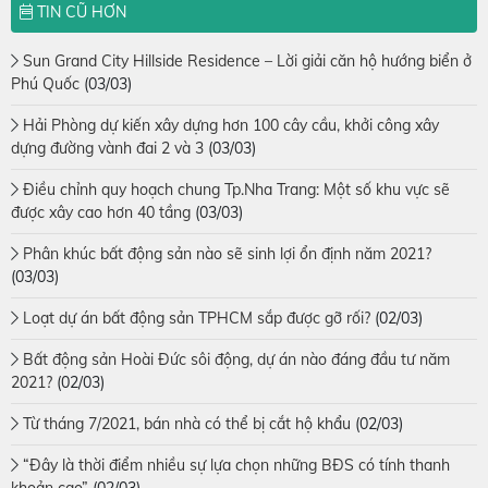
TIN CŨ HƠN
Sun Grand City Hillside Residence – Lời giải căn hộ hướng biển ở
Phú Quốc
(03/03)
Hải Phòng dự kiến xây dựng hơn 100 cây cầu, khởi công xây
dựng đường vành đai 2 và 3
(03/03)
Điều chỉnh quy hoạch chung Tp.Nha Trang: Một số khu vực sẽ
được xây cao hơn 40 tầng
(03/03)
Phân khúc bất động sản nào sẽ sinh lợi ổn định năm 2021?
(03/03)
Loạt dự án bất động sản TPHCM sắp được gỡ rối?
(02/03)
Bất động sản Hoài Đức sôi động, dự án nào đáng đầu tư năm
2021?
(02/03)
Từ tháng 7/2021, bán nhà có thể bị cắt hộ khẩu
(02/03)
“Đây là thời điểm nhiều sự lựa chọn những BĐS có tính thanh
khoản cao”
(02/03)