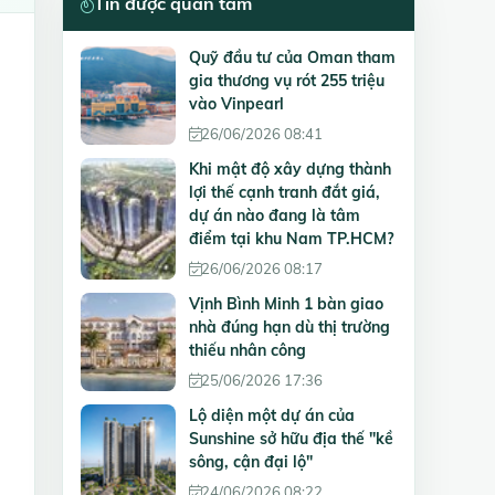
Tin được quan tâm
Quỹ đầu tư của Oman tham
gia thương vụ rót 255 triệu
vào Vinpearl
26/06/2026 08:41
Khi mật độ xây dựng thành
lợi thế cạnh tranh đắt giá,
dự án nào đang là tâm
điểm tại khu Nam TP.HCM?
26/06/2026 08:17
Vịnh Bình Minh 1 bàn giao
nhà đúng hạn dù thị trường
thiếu nhân công
25/06/2026 17:36
Lộ diện một dự án của
Sunshine sở hữu địa thế "kề
sông, cận đại lộ"
24/06/2026 08:22