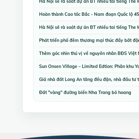
Hà Nội sẽ rà soát dự án BT nhiều tai tiếng The
Hoàn thành Cao tốc Bắc - Nam đoạn Quốc lộ 45
Hà Nội sẽ rà soát dự án BT nhiều tai tiếng The
Phát triển phố đêm thương mại thúc đẩy bất đ
Thêm góc nhìn thú vị về nguyên nhân BĐS Việt
Sun Onsen Village – Limited Edtion: Phân khu Y
Giá nhà đất Long An tăng đều đặn, nhà đầu tư 
Đất "vàng" đường biển Nha Trang bỏ hoang