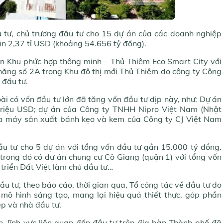
tư, chủ trương đầu tư cho 15 dự án của các doanh nghiệp
ần 2,37 tỉ USD (khoảng 54.656 tỷ đồng).
án Khu phức hợp thông minh – Thủ Thiêm Eco Smart City với
 năng số 2A trong Khu đô thị mới Thủ Thiêm do công ty Công
 đầu tư.
ài có vốn đầu tư lớn đã tăng vốn đầu tư dịp này, như: Dự án
 triệu USD; dự án của Công ty TNHH Nipro Việt Nam (Nhật
hà máy sản xuất bánh kẹo và kem của Công ty CJ Việt Nam
u tư cho 5 dự án với tổng vốn đầu tư gần 15.000 tỷ đồng.
trong đó có dự án chung cư Cô Giang (quận 1) với tổng vốn
triển Đất Việt làm chủ đầu tư…
ầu tư, theo báo cáo, thời gian qua, Tổ công tác về đầu tư do
ô hình sáng tạo, mang lại hiệu quả thiết thực, góp phần
p và nhà đầu tư.
n, lĩnh vực liên quan đến đầu tư trên địa bàn Thành phố đã