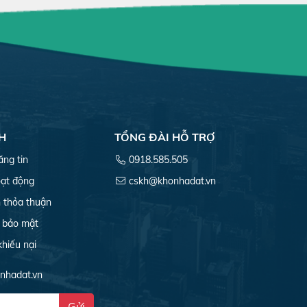
H
TỔNG ĐÀI HỖ TRỢ
ăng tin
0918.585.505
ạt động
cskh@khonhadat.vn
 thỏa thuận
 bảo mật
khiếu nại
onhadat.vn
Gửi