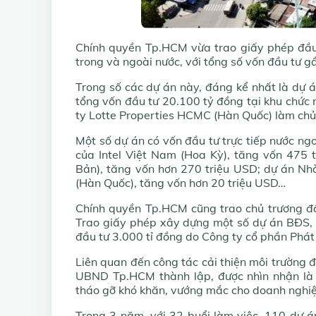
Chính quyền Tp.HCM vừa trao giấy phép đầu 
trong và ngoài nước, với tổng số vốn đầu tư g
Trong số các dự án này, đáng kể nhất là dự 
tổng vốn đầu tư 20.100 tỷ đồng tại khu chức
ty Lotte Properties HCMC (Hàn Quốc) làm chủ
Một số dự án có vốn đầu tư trực tiếp nước ngo
của Intel Việt Nam (Hoa Kỳ), tăng vốn 475
Bản), tăng vốn hơn 270 triệu USD; dự án N
(Hàn Quốc), tăng vốn hơn 20 triệu USD…
Chính quyền Tp.HCM cũng trao chủ trương đầ
Trao giấy phép xây dựng một số dự án BĐS, 
đầu tư 3.000 tỉ đồng do Công ty cổ phần Phát 
Liên quan đến công tác cải thiện môi trường đ
UBND Tp.HCM thành lập, được nhìn nhận là m
tháo gỡ khó khăn, vướng mắc cho doanh nghiệ
Trong 3 năm, với 32 buổi làm việc, 110 dự á