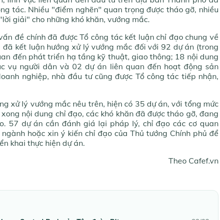
ông tác. Nhiều "điểm nghẽn" quan trọng được tháo gỡ, nhiều
"lời giải" cho những khó khăn, vướng mắc.
vấn đề chính đã được Tổ công tác kết luận chỉ đạo chung về
 đã kết luận hướng xử lý vướng mắc đối với 92 dự án (trong
an đến phát triển hạ tầng kỹ thuật, giao thông; 18 nội dung
hục vụ người dân và 02 dự án liên quan đến hoạt động sản
 doanh nghiệp, nhà đầu tư cũng được Tổ công tác tiếp nhận,
ng xử lý vướng mắc nêu trên, hiện có 35 dự án, với tổng mức
 xong nội dung chỉ đạo, các khó khăn đã được tháo gỡ, đang
eo. 57 dự án cần đánh giá lại pháp lý, chỉ đạo các cơ quan
 ngành hoặc xin ý kiến chỉ đạo của Thủ tướng Chính phủ để
iển khai thực hiện dự án.
Theo Cafef.vn