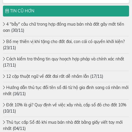
TIN CŨ HƠN
4 "bẫy" câu chữ trong hợp đồng mua bán nhà đất gây mất tiền
oan
(30/11)
Bố mẹ thiên vị khi tặng cho đất đai, con cái có quyền khởi kiện?
(23/11)
Cách kiểm tra thông tin quy hoạch hợp pháp và chính xác nhất
(17/11)
12 cặp thuật ngữ về đất đai rất dễ nhầm lẫn
(17/11)
Hướng dẫn thủ tục đổi tên sổ đỏ từ hộ gia đình sang cá nhân mới
nhất
(16/11)
Đất 10% là gì? Quy định về việc xây nhà, cấp sổ đỏ cho đất 10%
(10/11)
Thủ tục cấp Sổ đỏ khi mua bán nhà đất bằng giấy viết tay mới
nhất
(04/11)