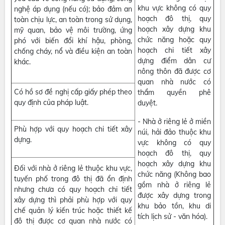
khu vực không có quy
nghệ áp dụng (nếu có); bảo đảm an
hoạch đô thị, quy
toàn chịu lực, an toàn trong sử dụng,
hoạch xây dựng khu
mỹ quan, bảo vệ môi trường, ứng
chức năng hoặc quy
phó với biến đổi khí hậu, phòng,
hoạch chi tiết xây
chống cháy, nổ và điều kiện an toàn
dựng điểm dân cư
khác.
nông thôn đã được cơ
quan nhà nước có
Có hồ sơ đề nghị cấp giấy phép theo
thẩm quyền phê
quy định của pháp luật.
duyệt.
- Nhà ở riêng lẻ ở miền
Phù hợp với quy hoạch chi tiết xây
núi, hải đảo thuộc khu
dựng.
vực không có quy
hoạch đô thị, quy
hoạch xây dựng khu
Đối với nhà ở riêng lẻ thuộc khu vực,
chức năng (Không bao
tuyến phố trong đô thị đã ổn định
gồm nhà ở riêng lẻ
nhưng chưa có quy hoạch chi tiết
được xây dựng trong
xây dựng thì phải phù hợp với quy
khu bảo tồn, khu di
chế quản lý kiến trúc hoặc thiết kế
tích lịch sử - văn hóa).
đô thị được cơ quan nhà nước có