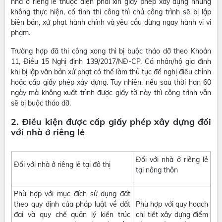
nhà ở riêng lẻ thuộc diện phải xin giấy phép xây dựng nhưng
không thực hiện, cố tình thi công thì chủ công trình sẽ bị lập
biên bản, xử phạt hành chính và yêu cầu dừng ngay hành vi vi
phạm.
Trường hợp đã thi công xong thì bị buộc tháo dỡ theo Khoản
11, Điều 15 Nghị định 139/2017/NĐ-CP. Cá nhân/hộ gia đình
khi bị lập văn bản xử phạt có thể làm thủ tục đề nghị điều chỉnh
hoặc cấp giấy phép xây dựng. Tuy nhiên, nếu sau thời hạn 60
ngày mà không xuất trình được giấy tờ này thì công trình vẫn
sẽ bị buộc tháo dỡ.
2. Điều kiện được cấp giấy phép xây dựng đối
với nhà ở riêng lẻ
Đối với nhà ở riêng lẻ
Đối với nhà ở riêng lẻ tại đô thị
tại nông thôn
Phù hợp với mục đích sử dụng đất
theo quy định của pháp luật về đất
Phù hợp với quy hoạch
đai và quy chế quản lý kiến trúc
chi tiết xây dựng điểm