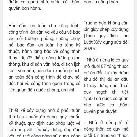
được cơ quan nhà nước có thẩm
dân cư nông thôn.
quyền ban hành.
Trường hợp không cần
Bảo đảm an toàn cho công trình,
xin giấy phép xây dựng
công trình lân cận và yêu cầu về bảo
(Theo quy định của
vệ môi trường, phòng, chống cháy,
Luật Xây dựng sửa đổi
nổ; bảo đảm an toàn hạ tầng kỹ
2020):
thuật, hành lang bảo vệ công trình
thủy lợi, đê điều, năng lượng, giao
- Nhà ở riêng lẻ có quy
thông, khu di sản văn hóa, di tích lịch
mô dưới 07 tầng thuộc
sử - văn hóa; bảo đảm khoảng cách
dự án đầu tư xây dựng
an toàn đến công trình dễ cháy, nổ,
khu đô thị, dự án đầu
độc hại và công trình quan trọng có
tư xây dựng nhà ở có
liên quan đến quốc phòng, an ninh.
quy hoạch chi tiết
1/500 đã được cơ quan
nhà nước có thẩm
Thiết kế xây dựng nhà ở phải tuân
quyền phê duyệt;
thủ tiêu chuẩn áp dụng, quy chuẩn
- Nhà ở riêng lẻ ở
kỹ thuật, quy định của pháp luật về
nông thôn có quy mô
sử dụng vật liệu xây dựng, đáp ứng
dưới 07 tầng và thuộc
yêu cầu về công năng sử dụng, công