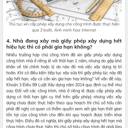
Thủ tục xin cấp phép xây dựng cho công trình được thực hiện
qua 3 bước. Ảnh minh họa: Internet
4. Nhà đang xây mà giấy phép xây dựng hết
hiệu lực thì có phải gia hạn không?
Nhiều trường hợp chủ công trình đã xin giấy phép xây dựng
công trình nhà ở riêng lẻ với thời hạn 1 năm, nhưng do gặp khó
khăn về tài chính hoặc lý do nào đó mà việc xây dựng bị trì
hoãn. Khi có điều kiện tiếp tục xây sửa thì giấy phép lúc này đã
sắp hết hạn, vậy có cần xin gia hạn hay không? Về vấn đề này,
Khoản 3 Điều 99 Luật Xây dựng năm 2014 quy định cụ thể như
sau: Đối với các công trình, nhà ở riêng lẻ được cấp phép xây
dựng có thời hạn (ghi cụ thể trên giấy phép) nhưng việc xây
dựng chưa được thực hiện theo quy hoạch thì chủ sở hữu cần
phải đề nghị cơ quan có thẩm quyền xem xét gia hạn thời gian
tồn tại của công trình cho đến khi quy hoạch được triển khai
thực hiện. Điều đó có nghĩa, khi giấy phép xây dựng hết hạn mà
công trình chưa thực hiện thì chủ sở hữu công trình đó phải làm