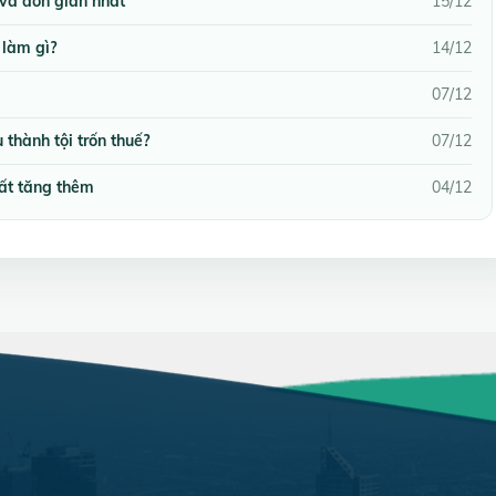
 và đơn giản nhất
15/12
 làm gì?
14/12
07/12
 thành tội trốn thuế?
07/12
đất tăng thêm
04/12