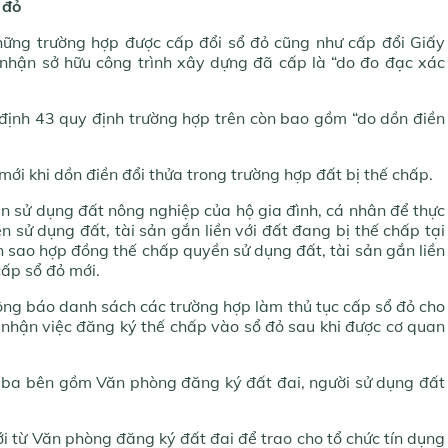
 đỏ
hững trường hợp được cấp đổi sổ đỏ cũng như cấp đổi Giấy
nhận sở hữu công trình xây dựng đã cấp là “do đo đạc xác
định 43 quy định trường hợp trên còn bao gồm “do dồn điền
mới khi dồn điền đổi thửa trong trường hợp đất bị thế chấp.
ền sử dụng đất nông nghiệp của hộ gia đình, cá nhân để thực
n sử dụng đất, tài sản gắn liền với đất đang bị thế chấp tại
 sao hợp đồng thế chấp quyền sử dụng đất, tài sản gắn liền
cấp sổ đỏ mới.
ông báo danh sách các trường hợp làm thủ tục cấp sổ đỏ cho
c nhận việc đăng ký thế chấp vào sổ đỏ sau khi được cơ quan
ữa ba bên gồm Văn phòng đăng ký đất đai, người sử dụng đất
i từ Văn phòng đăng ký đất đai để trao cho tổ chức tín dụng