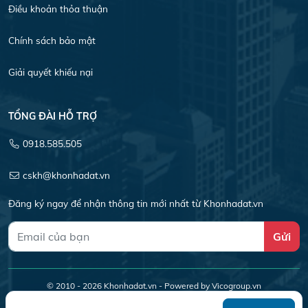
Điều khoản thỏa thuận
Chính sách bảo mật
Giải quyết khiếu nại
TỔNG ĐÀI HỖ TRỢ
0918.585.505
cskh@khonhadat.vn
Đăng ký ngay để nhận thông tin mới nhất từ Khonhadat.vn
Gửi
© 2010 - 2026
Khonhadat.vn
- Powered by Vicogroup.vn