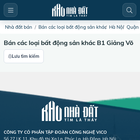
Nhà đất bán
Bán các loại bất động sản khác
Hà Nội
Quận 
Bán các loại bất động sản khác B1 Giảng Võ
Lưu tìm kiếm
CÔNG TY CỎ PHẦN TẬP ĐOÀN CÔNG NGHỆ VICO
Số 27 LK 11, Khu đô thị Xa La, Phúc La, Hà Đông, Hà Nội