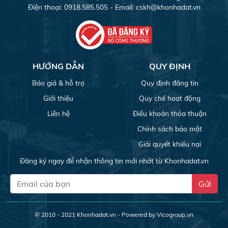
Điện thoại: 0918.585.505 - Email:
cskh@khonhadat.vn
HƯỚNG DẪN
QUY ĐỊNH
Báo giá & hỗ trợ
Quy định đăng tin
Giới thiệu
Quy chế hoạt động
Liên hệ
Điều khoản thỏa thuận
Chính sách bảo mật
Giải quyết khiếu nại
Đăng ký ngay để nhận thông tin mới nhất từ Khonhadat.vn
Gửi
© 2010 - 2021
Khonhadat.vn
- Powered by Vicogroup.vn