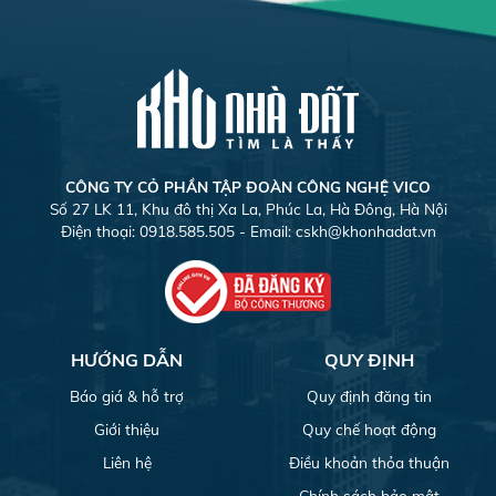
CÔNG TY CỎ PHẦN TẬP ĐOÀN CÔNG NGHỆ VICO
Số 27 LK 11, Khu đô thị Xa La, Phúc La, Hà Đông, Hà Nội
Điện thoại: 0918.585.505 - Email:
cskh@khonhadat.vn
HƯỚNG DẪN
QUY ĐỊNH
Báo giá & hỗ trợ
Quy định đăng tin
Giới thiệu
Quy chế hoạt động
Liên hệ
Điều khoản thỏa thuận
Chính sách bảo mật