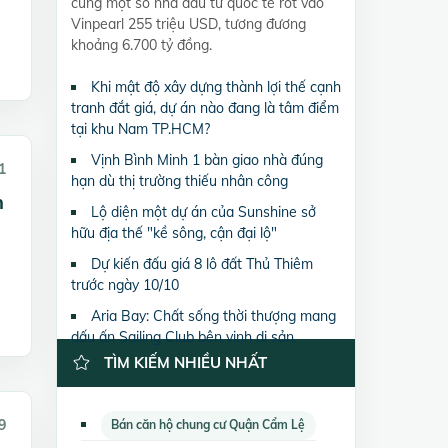
cùng một số nhà đầu tư quốc tế rót vào
Vinpearl 255 triệu USD, tương đương
khoảng 6.700 tỷ đồng.
Khi mật độ xây dựng thành lợi thế cạnh
tranh đắt giá, dự án nào đang là tâm điểm
tại khu Nam TP.HCM?
Vịnh Bình Minh 1 bàn giao nhà đúng
1
hạn dù thị trường thiếu nhân công
n
Lộ diện một dự án của Sunshine sở
hữu địa thế "kề sông, cận đại lộ"
Dự kiến đấu giá 8 lô đất Thủ Thiêm
trước ngày 10/10
Aria Bay: Chất sống thời thượng mang
dấu ấn Sailing Club bên vịnh di sản
TÌM KIẾM NHIỀU NHẤT
9
Bán căn hộ chung cư Quận Cẩm Lệ