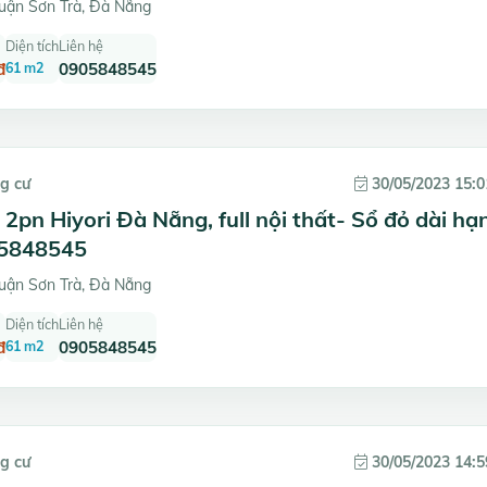
uận Sơn Trà, Đà Nẵng
Diện tích
Liên hệ
đ
61 m2
0905848545
g cư
30/05/2023 15:0
2pn Hiyori Đà Nẵng, full nội thất- Sổ đỏ dài hạ
05848545
uận Sơn Trà, Đà Nẵng
Diện tích
Liên hệ
đ
61 m2
0905848545
g cư
30/05/2023 14:5