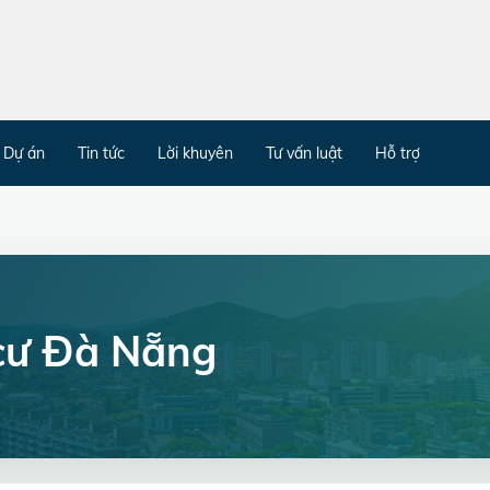
Dự án
Tin tức
Lời khuyên
Tư vấn luật
Hỗ trợ
cư Đà Nẵng