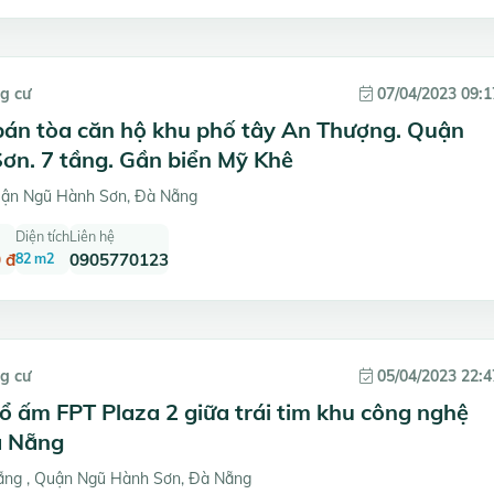
g cư
07/04/2023 09:1
bán tòa căn hộ khu phố tây An Thượng. Quận
ơn. 7 tầng. Gần biển Mỹ Khê
ận Ngũ Hành Sơn, Đà Nẵng
Diện tích
Liên hệ
 đ
82 m2
0905770123
g cư
05/04/2023 22:4
 ấm FPT Plaza 2 giữa trái tim khu công nghệ
à Nẵng
ẵng , Quận Ngũ Hành Sơn, Đà Nẵng