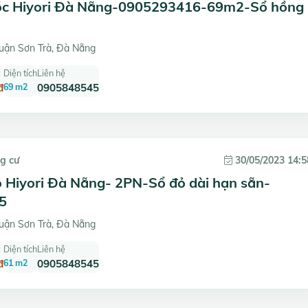
óc Hiyori Đà Nẵng-0905293416-69m2-Sổ hồng
uận Sơn Trà, Đà Nẵng
Diện tích
Liên hệ
đ
69 m2
0905848545
g cư
30/05/2023 14:5
 Hiyori Đà Nẵng- 2PN-Sổ đỏ dài hạn sẵn-
5
uận Sơn Trà, Đà Nẵng
Diện tích
Liên hệ
đ
61 m2
0905848545