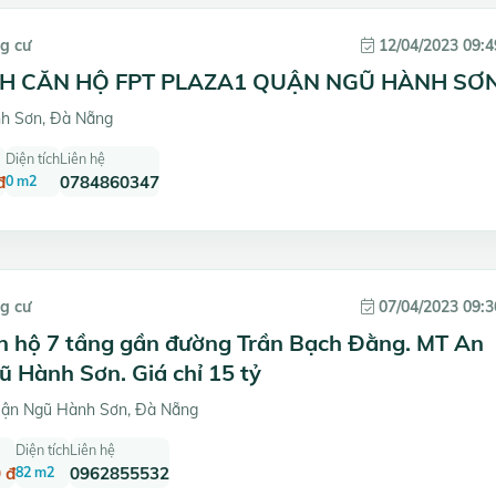
g cư
12/04/2023 09:4
H CĂN HỘ FPT PLAZA1 QUẬN NGŨ HÀNH SƠ
h Sơn, Đà Nẵng
Diện tích
Liên hệ
đ
0 m2
0784860347
g cư
07/04/2023 09:3
n hộ 7 tầng gần đường Trần Bạch Đằng. MT An
 Hành Sơn. Giá chỉ 15 tỷ
ận Ngũ Hành Sơn, Đà Nẵng
Diện tích
Liên hệ
 đ
82 m2
0962855532