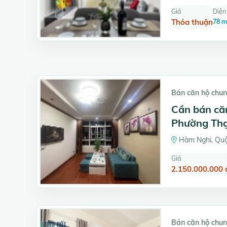
Giá
Diện 
Thỏa thuận
78 m
Bán căn hộ chun
Cần bán că
Phường Thạ
Hàm Nghi, Quậ
Giá
2.150.000.000 
Bán căn hộ chun