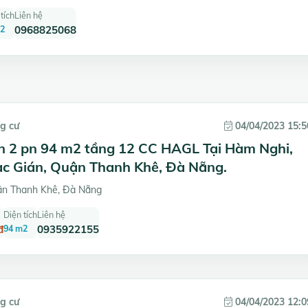
tích
Liên hệ
2
0968825068
g cư
04/04/2023 15:5
n 2 pn 94 m2 tầng 12 CC HAGL Tại Hàm Nghi,
c Gián, Quận Thanh Khê, Đà Nẵng.
n Thanh Khê, Đà Nẵng
Diện tích
Liên hệ
đ
94 m2
0935922155
g cư
04/04/2023 12:0