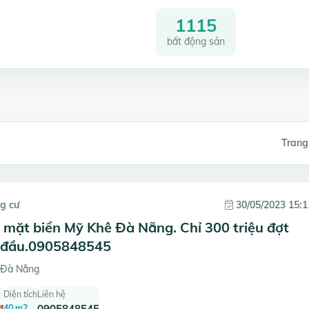
1115
bất động sản
Trang
g cư
30/05/2023 15:1
mặt biển Mỹ Khê Đà Nẵng. Chỉ 300 triệu đợt
 đầu.0905848545
 Đà Nẵng
Diện tích
Liên hệ
đ
40 m2
0905848545