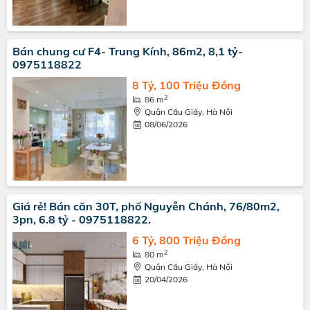
Bán chung cư F4- Trung Kính, 86m2, 8,1 tỷ-
0975118822
8 Tỷ, 100 Triệu Đồng
2
86 m
Quận Cầu Giấy, Hà Nội
08/06/2026
Giá rẻ! Bán căn 30T, phố Nguyễn Chánh, 76/80m2,
3pn, 6.8 tỷ - 0975118822.
6 Tỷ, 800 Triệu Đồng
2
80 m
Quận Cầu Giấy, Hà Nội
20/04/2026