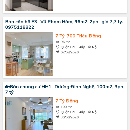
Bán căn hộ E3- Vũ Phạm Hàm, 96m2, 2pn- giá 7,7 tỷ.
0975118822
7 Tỷ, 700 Triệu Đồng
2
96 m
Quận Cầu Giấy, Hà Nội
07/08/2026
🏡Bán chung cư HH1- Dương Đình Nghệ, 100m2, 3pn,
7 tỷ
7 Tỷ Đồng
2
100 m
Quận Cầu Giấy, Hà Nội
30/06/2026