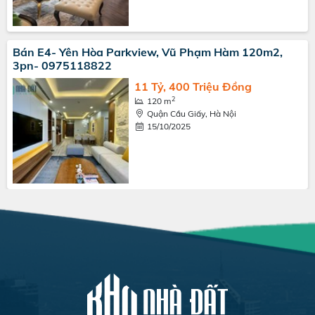
Bán E4- Yên Hòa Parkview, Vũ Phạm Hàm 120m2,
3pn- 0975118822
11 Tỷ, 400 Triệu Đồng
2
120 m
Quận Cầu Giấy, Hà Nội
15/10/2025