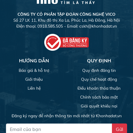
CÔNG TY CỎ PHẦN TẬP ĐOÀN CÔNG NGHỆ VICO
Số 27 LK 11, Khu đô thị Xa La, Phúc La, Hà Đông, Hà Nội
Điện thoại: 0918.585.505 - Email:
cskh@khonhadat.vn
HƯỚNG DẪN
QUY ĐỊNH
Báo giá & hỗ trợ
Quy định đăng tin
Giới thiệu
Quy chế hoạt động
Liên hệ
Điều khoản thỏa thuận
Chính sách bảo mật
Giải quyết khiếu nại
Đăng ký ngay để nhận thông tin mới nhất từ Khonhadat.vn
Gửi