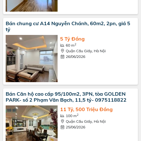
Bán chung cư A14 Nguyễn Chánh, 60m2, 2pn, giá 5
tỷ
5 Tỷ Đồng
2
60 m
Quận Cầu Giấy, Hà Nội
26/06/2026
Bán Căn hộ cao cấp 95/100m2, 3PN, tòa GOLDEN
PARK- số 2 Phạm Văn Bạch, 11,5 tỷ- 0975118822
11 Tỷ, 500 Triệu Đồng
2
100 m
Quận Cầu Giấy, Hà Nội
25/06/2026