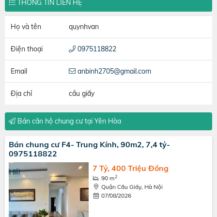
THÔNG TIN LIÊN HỆ
Họ và tên
quynhvan
Điện thoại
0975118822
Email
anbinh2705@gmail.com
Địa chỉ
cầu giấy
Bán căn hộ chung cư tại Yên Hòa
Bán chung cư F4- Trung Kính, 90m2, 7,4 tỷ-
0975118822
7 Tỷ, 400 Triệu Đồng
2
90 m
Quận Cầu Giấy, Hà Nội
07/08/2026