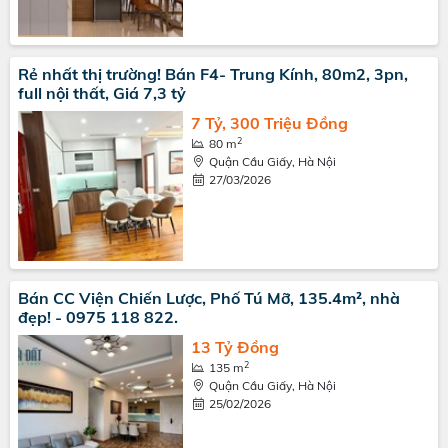
Rẻ nhất thị trường! Bán F4- Trung Kính, 80m2, 3pn,
full nội thất, Giá 7,3 tỷ
7 Tỷ, 300 Triệu Đồng
2
80 m
Quận Cầu Giấy, Hà Nội
27/03/2026
Bán CC Viện Chiến Lược, Phố Tú Mỡ, 135.4m², nhà
đẹp! - 0975 118 822.
13 Tỷ Đồng
2
135 m
Quận Cầu Giấy, Hà Nội
25/02/2026