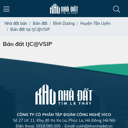
Nhà đất bán
Bán đất
Bình Dương
Huyện Tân Uyên
Bán đất tại IJC@VSIP
Bán đất IJC@VSIP
CÔNG TY CỎ PHẦN TẬP ĐOÀN CÔNG NGHỆ VICO
Số 27 LK 11, Khu đô thị Xa La, Phúc La, Hà Đông, Hà Nội
Điện thoại: 0918.585.505 - Email:
cskh@khonhadat.vn