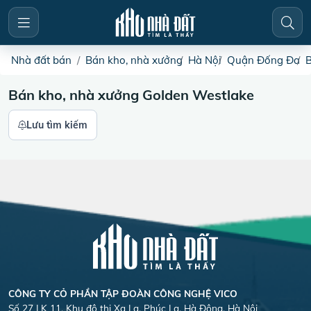
Nhà đất bán
Bán kho, nhà xưởng
Hà Nội
Quận Đống Đa
B
Bán kho, nhà xưởng Golden Westlake
Lưu tìm kiếm
CÔNG TY CỎ PHẦN TẬP ĐOÀN CÔNG NGHỆ VICO
Số 27 LK 11, Khu đô thị Xa La, Phúc La, Hà Đông, Hà Nội