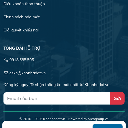
Điều khoản thỏa thuận
Chính sách bảo mật
Giải quyết khiếu nại
TỔNG ĐÀI HỖ TRỢ
0918.585.505
cskh@khonhadat.vn
Đăng ký ngay để nhận thông tin mới nhất từ Khonhadat.vn
Gửi
© 2010 - 2026
Khonhadat.vn
- Powered by Vicogroup.vn