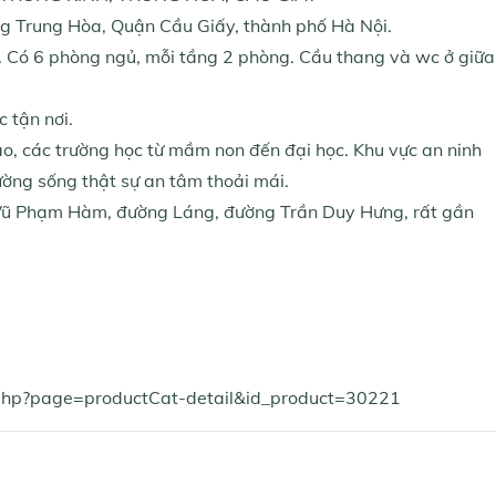
ng Trung Hòa, Quận Cầu Giấy, thành phố Hà Nội.
g. Có 6 phòng ngủ, mỗi tầng 2 phòng. Cầu thang và wc ở giữa
 tận nơi.
thao, các trường học từ mầm non đến đại học. Khu vực an ninh
ường sống thật sự an tâm thoải mái.
 Vũ Phạm Hàm, đường Láng, đường Trần Duy Hưng, rất gần
x.php?page=productCat-detail&id_product=30221