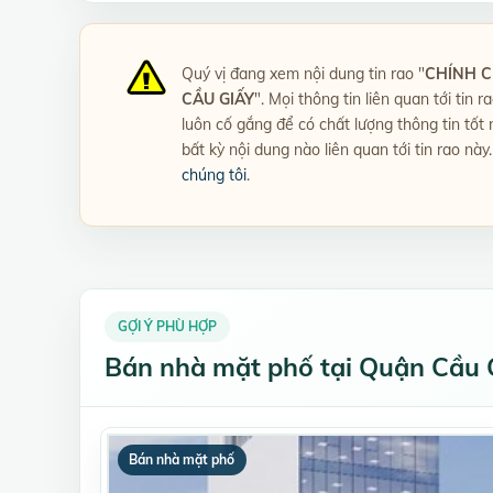
Quý vị đang xem nội dung tin rao "
CHÍNH C
CẦU GIẤY
". Mọi thông tin liên quan tới tin 
luôn cố gắng để có chất lượng thông tin tố
bất kỳ nội dung nào liên quan tới tin rao này
chúng tôi
.
GỢI Ý PHÙ HỢP
Bán nhà mặt phố tại Quận Cầu 
Bán nhà mặt phố