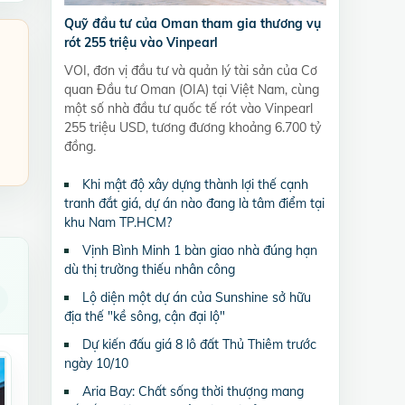
Quỹ đầu tư của Oman tham gia thương vụ
rót 255 triệu vào Vinpearl
VOI, đơn vị đầu tư và quản lý tài sản của Cơ
quan Đầu tư Oman (OIA) tại Việt Nam, cùng
một số nhà đầu tư quốc tế rót vào Vinpearl
255 triệu USD, tương đương khoảng 6.700 tỷ
đồng.
Khi mật độ xây dựng thành lợi thế cạnh
tranh đắt giá, dự án nào đang là tâm điểm tại
khu Nam TP.HCM?
Vịnh Bình Minh 1 bàn giao nhà đúng hạn
dù thị trường thiếu nhân công
Lộ diện một dự án của Sunshine sở hữu
địa thế "kề sông, cận đại lộ"
Dự kiến đấu giá 8 lô đất Thủ Thiêm trước
ngày 10/10
Aria Bay: Chất sống thời thượng mang