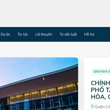
Dự án
Tin tức
Lời khuyên
Tư vấn luật
Hỗ trợ
BÁN NHÀ 
CHÍNH
PHỐ T
HÒA, 
Quận Cầ