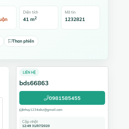
Diện tích
Mã tin
2
uận
41 m
1232821
Than phiền
LIÊN HỆ
bds66863
0981585455
lehuy1234abz@gmail.com
Cập nhật
12:49 31/07/2020