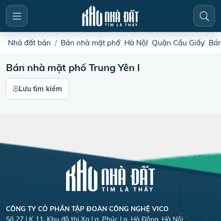
Nhà đất bán
Bán nhà mặt phố
Hà Nội
Quận Cầu Giấy
Bán
Bán nhà mặt phố Trung Yên I
Lưu tìm kiếm
CÔNG TY CỎ PHẦN TẬP ĐOÀN CÔNG NGHỆ VICO
Số 27 LK 11, Khu đô thị Xa La, Phúc La, Hà Đông, Hà Nội