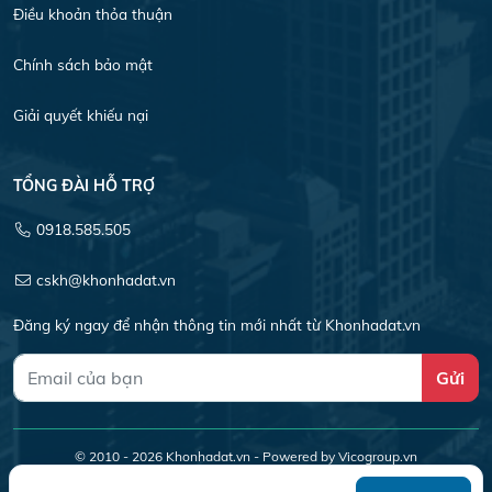
Điều khoản thỏa thuận
Chính sách bảo mật
Giải quyết khiếu nại
TỔNG ĐÀI HỖ TRỢ
0918.585.505
cskh@khonhadat.vn
Đăng ký ngay để nhận thông tin mới nhất từ Khonhadat.vn
Gửi
© 2010 - 2026
Khonhadat.vn
- Powered by Vicogroup.vn