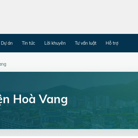
Dự án
Tin tức
Lời khuyên
Tư vấn luật
Hỗ trợ
ang
ện Hoà Vang