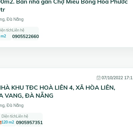
100m2. Bán nhà gần Chợ Miếu Bông Hòa Phước
tr
ng, Đà Nẵng
iện tích
Liên hệ
 m2
0905522660
07/10/2022 17:1
HÀ KHU TĐC HOÀ LIÊN 4, XÃ HÒA LIÊN,
A VANG, ĐÀ NẴNG
ng, Đà Nẵng
Diện tích
Liên hệ
đ
120 m2
0905957351