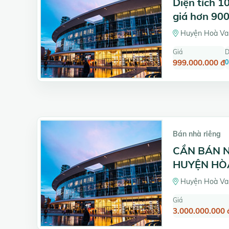
Diện tích 
giá hơn 900
Huyện Hoà Va
Giá
D
999.000.000 đ
0
Bán nhà riêng
CẦN BÁN N
HUYỆN HÒ
Huyện Hoà Va
Giá
3.000.000.000 