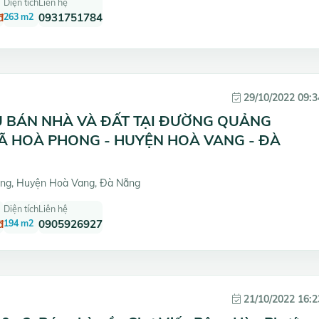
Diện tích
Liên hệ
đ
263 m2
0931751784
29/10/2022 09:3
Ủ BÁN NHÀ VÀ ĐẤT TẠI ĐƯỜNG QUẢNG
Ã HOÀ PHONG - HUYỆN HOÀ VANG - ĐÀ
g, Huyện Hoà Vang, Đà Nẵng
Diện tích
Liên hệ
đ
194 m2
0905926927
21/10/2022 16:2