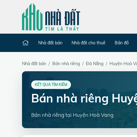
Nhà đất bán
Nhà đất cho thuê
Bản đồ
Nhà đất bán
Bán nhà riêng
Đà Nẵng
Huyện Hoà V
KẾT QUẢ TÌM KIẾM
Bán nhà riêng Huy
Bán nhà riêng tại Huyện Hoà Vang