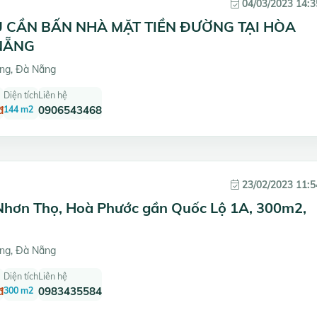
04/03/2023 14:3
 CẦN BẤN NHÀ MẶT TIỀN ĐƯỜNG TẠI HÒA
NẴNG
ng, Đà Nẵng
Diện tích
Liên hệ
đ
144 m2
0906543468
23/02/2023 11:5
Nhơn Thọ, Hoà Phước gần Quốc Lộ 1A, 300m2,
ng, Đà Nẵng
Diện tích
Liên hệ
đ
300 m2
0983435584