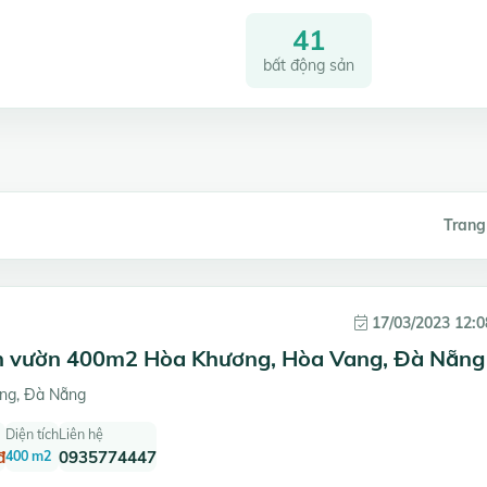
41
bất động sản
Trang
17/03/2023 12:0
ân vườn 400m2 Hòa Khương, Hòa Vang, Đà Nẵng
ng, Đà Nẵng
Diện tích
Liên hệ
đ
400 m2
0935774447