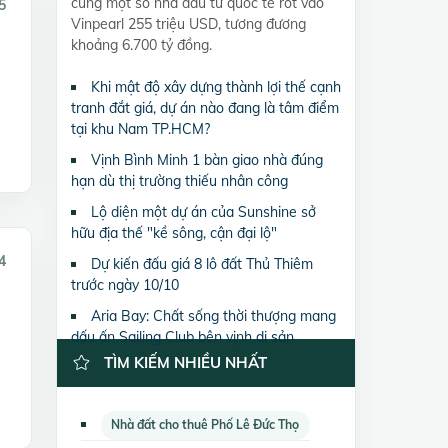
cùng một số nhà đầu tư quốc tế rót vào
5
Vinpearl 255 triệu USD, tương đương
khoảng 6.700 tỷ đồng.
Khi mật độ xây dựng thành lợi thế cạnh
tranh đắt giá, dự án nào đang là tâm điểm
tại khu Nam TP.HCM?
Vịnh Bình Minh 1 bàn giao nhà đúng
hạn dù thị trường thiếu nhân công
Lộ diện một dự án của Sunshine sở
hữu địa thế "kề sông, cận đại lộ"
4
Dự kiến đấu giá 8 lô đất Thủ Thiêm
trước ngày 10/10
Aria Bay: Chất sống thời thượng mang
dấu ấn Sailing Club bên vịnh di sản
TÌM KIẾM NHIỀU NHẤT
Nhà đất cho thuê Phố Lê Đức Thọ