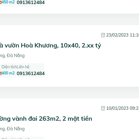
đ
450 m2
0913612484
23/02/2023 11:1
à vườn Hoà Khương, 10x40, 2.xx tỷ
ng, Đà Nẵng
Diện tích
Liên hệ
đ
400 m2
0913612484
10/01/2023 09:2
ờng vành đai 263m2, 2 mặt tiền
ng, Đà Nẵng