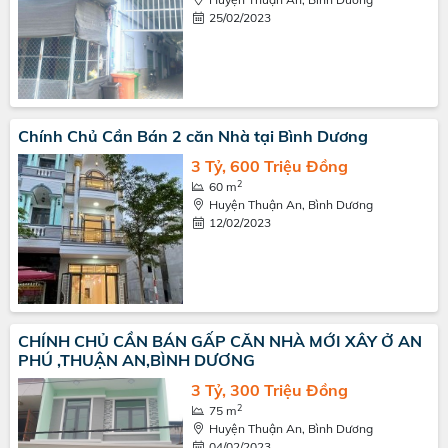
25/02/2023
Chính Chủ Cần Bán 2 căn Nhà tại Bình Dương
3 Tỷ, 600 Triệu Đồng
2
60 m
Huyện Thuận An, Bình Dương
12/02/2023
CHÍNH CHỦ CẦN BÁN GẤP CĂN NHÀ MỚI XÂY Ở AN
PHÚ ,THUẬN AN,BÌNH DƯƠNG
3 Tỷ, 300 Triệu Đồng
2
75 m
Huyện Thuận An, Bình Dương
04/02/2023