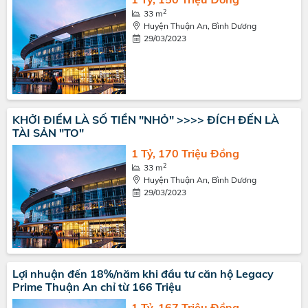
2
33 m
Huyện Thuận An, Bình Dương
29/03/2023
KHỞI ĐIỂM LÀ SỐ TIỀN "NHỎ" >>>> ĐÍCH ĐẾN LÀ
TÀI SẢN "TO"
1 Tỷ, 170 Triệu Đồng
2
33 m
Huyện Thuận An, Bình Dương
29/03/2023
Lợi nhuận đến 18%/năm khi đầu tư căn hộ Legacy
Prime Thuận An chỉ từ 166 Triệu
1 Tỷ, 167 Triệu Đồng