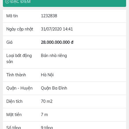
ĐẶC ĐIỂM
Mã tin
1232838
Ngày cập nhật
31/07/2020 14:41
Giá
28.000.000.000 đ
Loại bất động
Bán nhà riêng
sản
Tỉnh thành
Hà Nội
Quận - Huyện
Quận Ba Đình
Diện tích
70 m2
Mặt tiền
7 m
Số tầng
9 tầng