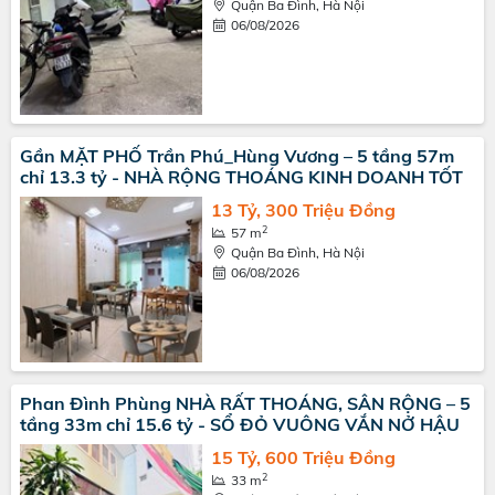
Quận Ba Đình, Hà Nội
06/08/2026
Gần MẶT PHỐ Trần Phú_Hùng Vương – 5 tầng 57m
chỉ 13.3 tỷ - NHÀ RỘNG THOÁNG KINH DOANH TỐT
13 Tỷ, 300 Triệu Đồng
2
57 m
Quận Ba Đình, Hà Nội
06/08/2026
Phan Đình Phùng NHÀ RẤT THOÁNG, SÂN RỘNG – 5
tầng 33m chỉ 15.6 tỷ - SỔ ĐỎ VUÔNG VẮN NỞ HẬU
15 Tỷ, 600 Triệu Đồng
2
33 m