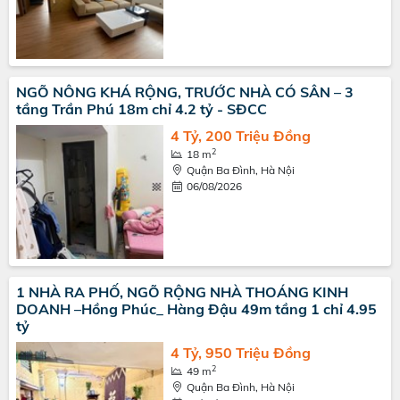
NGÕ NÔNG KHÁ RỘNG, TRƯỚC NHÀ CÓ SÂN – 3
tầng Trần Phú 18m chỉ 4.2 tỷ - SĐCC
4 Tỷ, 200 Triệu Đồng
2
18 m
Quận Ba Đình, Hà Nội
06/08/2026
1 NHÀ RA PHỐ, NGÕ RỘNG NHÀ THOÁNG KINH
DOANH –Hồng Phúc_ Hàng Đậu 49m tầng 1 chỉ 4.95
tỷ
4 Tỷ, 950 Triệu Đồng
2
49 m
Quận Ba Đình, Hà Nội