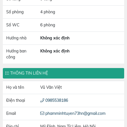
Số phòng
4 phòng
Số WC
6 phòng
Hướng nhà
Không xác định
Hướng ban
Không xác định
công
THÔNG TIN LIÊN HỆ
Họ và tên
Vũ Văn Việt
Điện thoại
0985538186
Email
phamminhtuyen73hn@gmail.com
Địa chỉ
Mỹ Đình, Nam Từ Liêm, Hà Nội