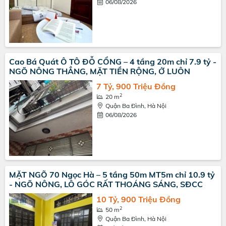
06/08/2026
Cao Bá Quát Ô TÔ ĐỖ CỔNG – 4 tầng 20m chỉ 7.9 tỷ -
NGÕ NÔNG THẲNG, MẶT TIỀN RỘNG, Ở LUÔN
7 Tỷ, 900 Triệu Đồng
2
20 m
Quận Ba Đình, Hà Nội
06/08/2026
MẶT NGÕ 70 Ngọc Hà – 5 tầng 50m MT5m chỉ 10.9 tỷ
- NGÕ NÔNG, LÔ GÓC RẤT THOÁNG SÁNG, SĐCC
10 Tỷ, 900 Triệu Đồng
2
50 m
Quận Ba Đình, Hà Nội