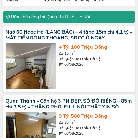
Bán nhà riêng tại Quận Ba Đình, Hà Nội
Ngõ 60 Ngọc Hà (LĂNG BÁC) – 4 tầng 15m chỉ 4.1 tỷ -
MẶT TIỀN RỘNG THOÁNG, SĐCC Ở NGAY
4 Tỷ, 100 Triệu Đồng
2
15 m
Quận Ba Đình, Hà Nội
06/08/2026
Quán Thánh - Căn hộ 3 PN ĐẸP, SỔ ĐỎ RIÊNG – 85m
chỉ 9.5 tỷ - THẲNG PHỐ, FULL NỘI THẤT XỊN SÒ
9 Tỷ, 500 Triệu Đồng
2
85 m
Quận Ba Đình, Hà Nội
06/08/2026