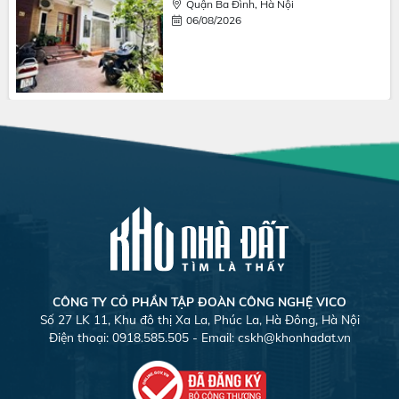
Quận Ba Đình, Hà Nội
06/08/2026
CÔNG TY CỎ PHẦN TẬP ĐOÀN CÔNG NGHỆ VICO
Số 27 LK 11, Khu đô thị Xa La, Phúc La, Hà Đông, Hà Nội
Điện thoại: 0918.585.505 - Email:
cskh@khonhadat.vn