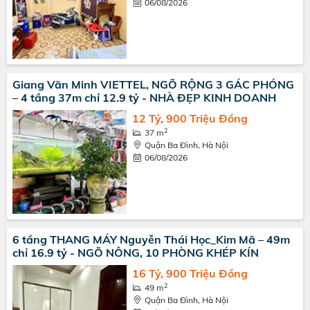
06/08/2026
Giang Văn Minh VIETTEL, NGÕ RỘNG 3 GÁC PHÓNG
– 4 tầng 37m chỉ 12.9 tỷ - NHÀ ĐẸP KINH DOANH
12 Tỷ, 900 Triệu Đồng
2
37 m
Quận Ba Đình, Hà Nội
06/08/2026
6 tầng THANG MÁY Nguyễn Thái Học_Kim Mã – 49m
chỉ 16.9 tỷ - NGÕ NÔNG, 10 PHÒNG KHÉP KÍN
16 Tỷ, 900 Triệu Đồng
2
49 m
Quận Ba Đình, Hà Nội