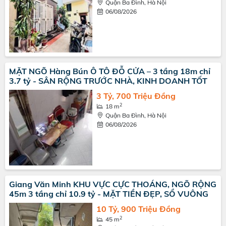
Quận Ba Đình, Hà Nội
06/08/2026
MẶT NGÕ Hàng Bún Ô TÔ ĐỖ CỬA – 3 tầng 18m chỉ
3.7 tỷ - SÂN RỘNG TRƯỚC NHÀ, KINH DOANH TỐT
3 Tỷ, 700 Triệu Đồng
2
18 m
Quận Ba Đình, Hà Nội
06/08/2026
Giang Văn Minh KHU VỰC CỰC THOÁNG, NGÕ RỘNG
45m 3 tầng chỉ 10.9 tỷ - MẶT TIỀN ĐẸP, SỔ VUÔNG
10 Tỷ, 900 Triệu Đồng
2
45 m