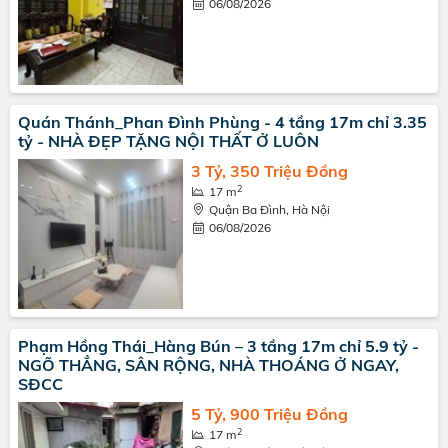
06/08/2026
Quán Thánh_Phan Đình Phùng - 4 tầng 17m chỉ 3.35
tỷ - NHÀ ĐẸP TẶNG NỘI THẤT Ở LUÔN
3 Tỷ, 350 Triệu Đồng
2
17 m
Quận Ba Đình, Hà Nội
06/08/2026
Phạm Hồng Thái_Hàng Bún – 3 tầng 17m chỉ 5.9 tỷ -
NGÕ THẲNG, SÂN RỘNG, NHÀ THOÁNG Ở NGAY,
SĐCC
5 Tỷ, 900 Triệu Đồng
2
17 m