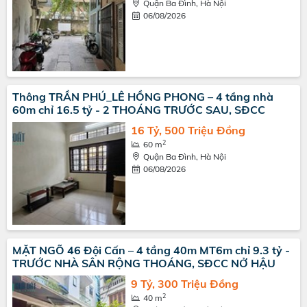
Quận Ba Đình, Hà Nội
06/08/2026
Thông TRẦN PHÚ_LÊ HỒNG PHONG – 4 tầng nhà
60m chỉ 16.5 tỷ - 2 THOÁNG TRƯỚC SAU, SĐCC
16 Tỷ, 500 Triệu Đồng
2
60 m
Quận Ba Đình, Hà Nội
06/08/2026
MẶT NGÕ 46 Đội Cấn – 4 tầng 40m MT6m chỉ 9.3 tỷ -
TRƯỚC NHÀ SÂN RỘNG THOÁNG, SĐCC NỞ HẬU
9 Tỷ, 300 Triệu Đồng
2
40 m