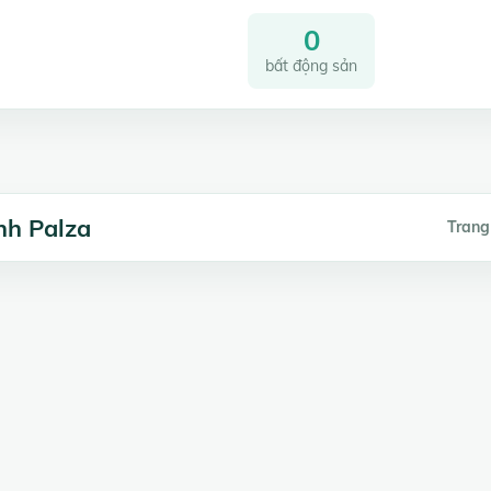
0
bất động sản
nh Palza
Trang