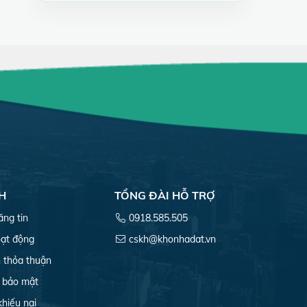
H
TỔNG ĐÀI HỖ TRỢ
ăng tin
0918.585.505
ạt động
cskh@khonhadat.vn
 thỏa thuận
 bảo mật
khiếu nại