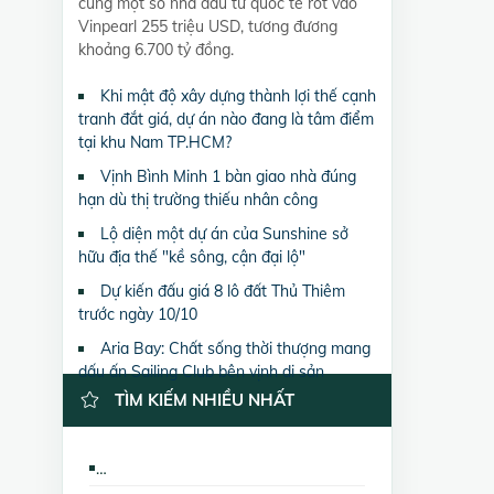
cùng một số nhà đầu tư quốc tế rót vào
Vinpearl 255 triệu USD, tương đương
khoảng 6.700 tỷ đồng.
Khi mật độ xây dựng thành lợi thế cạnh
tranh đắt giá, dự án nào đang là tâm điểm
tại khu Nam TP.HCM?
Vịnh Bình Minh 1 bàn giao nhà đúng
hạn dù thị trường thiếu nhân công
Lộ diện một dự án của Sunshine sở
hữu địa thế "kề sông, cận đại lộ"
Dự kiến đấu giá 8 lô đất Thủ Thiêm
trước ngày 10/10
Aria Bay: Chất sống thời thượng mang
dấu ấn Sailing Club bên vịnh di sản
TÌM KIẾM NHIỀU NHẤT
Bán nhà biệt thự, liền kề The Lancaster Hà Nội