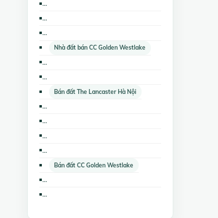
Cho thuê nhà trọ, phòng trọ CC Golden Westlake
Cho thuê kho, nhà xưởng, đất CC Golden Westlake
Cho thuê nhà trọ, phòng trọ CC Ngọc Khánh Palza
Nhà đất bán CC Golden Westlake
Nhà đất cho thuê CC Golden Westlake
Bán nhà mặt phố CC Ngọc Khánh Palza
Bán đất The Lancaster Hà Nội
Bán trang trại, khu nghỉ dưỡng CC Golden Westlake
Cho thuê các loại bất động sản khác CC Golden Westlake
Cho thuê nhà riêng CC Golden Westlake
Bán các loại bất động sản khác CC Golden Westlake
Bán đất CC Golden Westlake
Cho thuê nhà mặt phố The Lancaster Hà Nội
Bán kho, nhà xưởng CC Golden Westlake