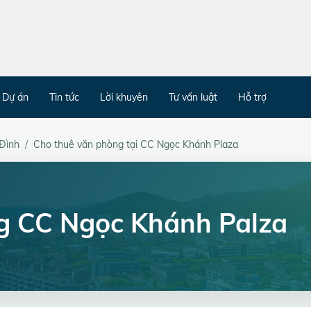
Dự án
Tin tức
Lời khuyên
Tư vấn luật
Hỗ trợ
Đình
Cho thuê văn phòng tại CC Ngọc Khánh Plaza
g CC Ngọc Khánh Palza