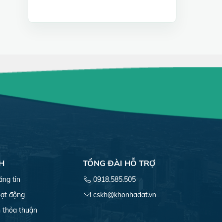
H
TỔNG ĐÀI HỖ TRỢ
ăng tin
0918.585.505
ạt động
cskh@khonhadat.vn
 thỏa thuận