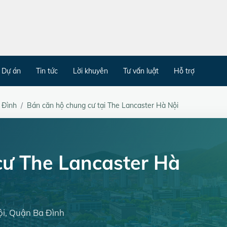
Dự án
Tin tức
Lời khuyên
Tư vấn luật
Hỗ trợ
 Đình
Bán căn hộ chung cư tại The Lancaster Hà Nội
cư The Lancaster Hà
ội, Quận Ba Đình