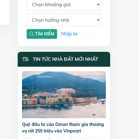
TÌM KIẾM
Nhập lại
TIN TỨC NHÀ ĐẤT MỚI NHẤT
Quỹ đầu tư của Oman tham gia thương
vụ rót 255 triệu vào Vinpearl