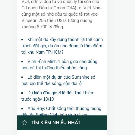
VOI, đơn vị đầu tư và quản lý tài sản của
Cơ quan Đầu tư Oman (OIA) tại Việt Nam,
cùng một số nhà đầu tư quốc tế rót vào
Vinpearl 255 triệu USD, tương đương
khoảng 6.700 tỷ đồng.
Khi mật độ xây dựng thành lợi thế cạnh
tranh đắt giá, dự án nào đang là tâm điểm
tại khu Nam TP.HCM?
Vịnh Bình Minh 1 bàn giao nhà đúng
hạn dù thị trường thiếu nhân công
Lộ diện một dự án của Sunshine sở
hữu địa thế "kề sông, cận đại lộ"
Dự kiến đấu giá 8 lô đất Thủ Thiêm
trước ngày 10/10
Aria Bay: Chất sống thời thượng mang
dấu ấn Sailing Club bên vịnh di sản
TÌM KIẾM NHIỀU NHẤT