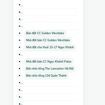
Nhà đất cho thuê The Lancaster Hà Nội
Bán căn hộ chung cư CC Ngọc Khánh Palza
Cho thuê nhà mặt phố 134 Quán Thánh
Cho thuê nhà mặt phố CC Ngọc Khánh Palza
Bán đất CC Golden Westlake
Nhà đất bán CC Golden Westlake
Nhà đất cho thuê 15-17 Ngọc Khánh
Nhà đất cho thuê CC Golden Westlake
Nhà đất bán CC Ngọc Khánh Palza
Bán nhà riêng The Lancaster Hà Nội
Bán nhà riêng 134 Quán Thánh
Cho thuê cửa hàng, ki ốt CC Golden Westlake
Cho thuê nhà mặt phố CC Golden Westlake
Bán đất nền dự án CC Golden Westlake
Cho thuê căn hộ chung cư CC Ngọc Khánh Palza