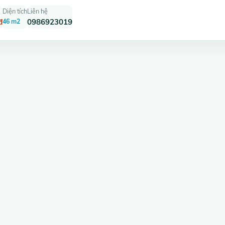
Diện tích
Liên hệ
đ
46 m2
0986923019