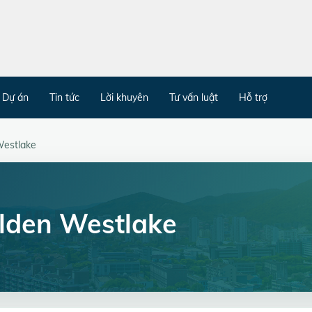
Dự án
Tin tức
Lời khuyên
Tư vấn luật
Hỗ trợ
Westlake
lden Westlake