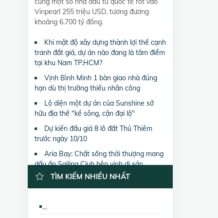
cùng một số nhà đầu tư quốc tế rót vào
Vinpearl 255 triệu USD, tương đương
khoảng 6.700 tỷ đồng.
Khi mật độ xây dựng thành lợi thế cạnh
tranh đắt giá, dự án nào đang là tâm điểm
tại khu Nam TP.HCM?
Vịnh Bình Minh 1 bàn giao nhà đúng
hạn dù thị trường thiếu nhân công
Lộ diện một dự án của Sunshine sở
hữu địa thế "kề sông, cận đại lộ"
Dự kiến đấu giá 8 lô đất Thủ Thiêm
trước ngày 10/10
Aria Bay: Chất sống thời thượng mang
dấu ấn Sailing Club bên vịnh di sản
TÌM KIẾM NHIỀU NHẤT
Bán đất nền dự án CC Ngọc Khánh Palza