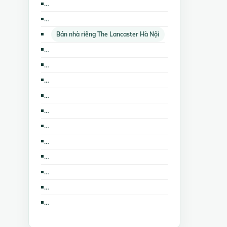
Cho thuê nhà riêng CC Ngọc Khánh Palza
Cho thuê văn phòng CC Golden Westlake
Bán nhà riêng The Lancaster Hà Nội
Bán căn hộ chung cư CC Golden Westlake
Bán kho, nhà xưởng CC Ngọc Khánh Palza
Bán nhà mặt phố CC Ngọc Khánh Palza
Cho thuê kho, nhà xưởng, đất CC Golden Westlake
Cho thuê nhà trọ, phòng trọ CC Golden Westlake
Cho thuê căn hộ chung cư CC Ngọc Khánh Palza
Cho thuê nhà mặt phố CC Golden Westlake
Cho thuê cửa hàng, ki ốt CC Golden Westlake
Bán nhà biệt thự, liền kề CC Golden Westlake
Bán trang trại, khu nghỉ dưỡng CC Golden Westlake
Bán nhà mặt phố The Lancaster Hà Nội