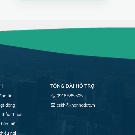
H
TỔNG ĐÀI HỖ TRỢ
ăng tin
0918.585.505
ạt động
cskh@khonhadat.vn
 thỏa thuận
 bảo mật
khiếu nại