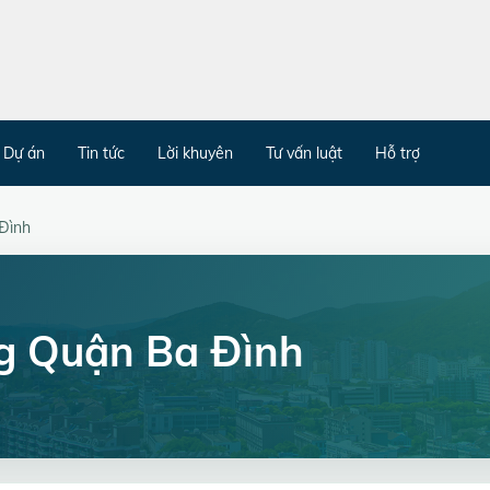
Dự án
Tin tức
Lời khuyên
Tư vấn luật
Hỗ trợ
Đình
g Quận Ba Đình