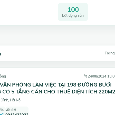
100
bất động sản
h
Trang
hòng
24/08/2024 15:0
VĂN PHÒNG LÀM VIỆC TẠI 198 ĐƯỜNG BƯỞI
 CÓ 5 TẦNG CẦN CHO THUÊ DIỆN TÍCH 220M
Đình, Hà Nội
tích
Liên hệ
m2
0943433933