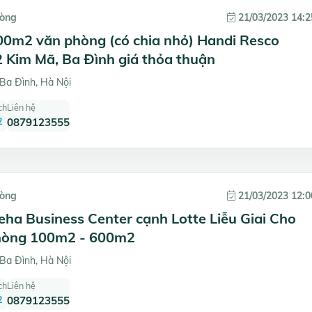
hòng
21/03/2023 14:2
00m2 văn phòng (có chia nhỏ) Handi Resco
 Kim Mã, Ba Đình giá thỏa thuận
Ba Đình, Hà Nội
ch
Liên hệ
2
0879123555
hòng
21/03/2023 12:0
ha Business Center cạnh Lotte Liễu Giai Cho
hòng 100m2 - 600m2
Ba Đình, Hà Nội
ch
Liên hệ
2
0879123555