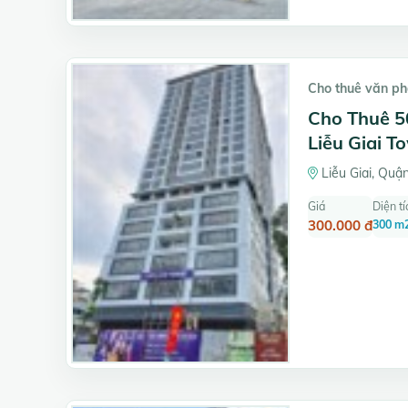
Cho thuê văn p
Cho Thuê 5
Liễu Giai T
Liễu Giai, Quậ
Giá
Diện tí
300.000 đ
300 m