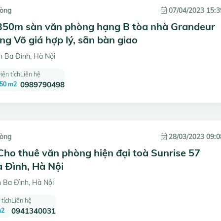
hòng
07/04/2023 15:3
350m sàn văn phòng hạng B tòa nhà Grandeur
ng Võ giá hợp lý, sẵn bàn giao
 Ba Đình, Hà Nội
iện tích
Liên hệ
50 m2
0989790498
hòng
28/03/2023 09:0
Cho thuê văn phòng hiện đại toà Sunrise 57
 Đình, Hà Nội
 Ba Đình, Hà Nội
 tích
Liên hệ
m2
0941340031