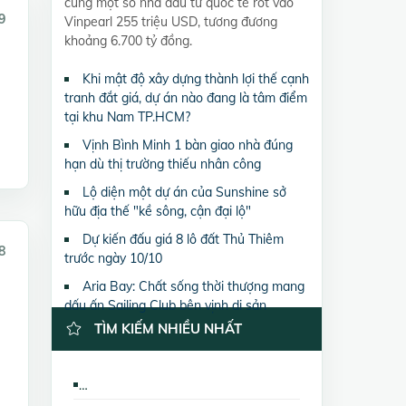
cùng một số nhà đầu tư quốc tế rót vào
9
Vinpearl 255 triệu USD, tương đương
khoảng 6.700 tỷ đồng.
Khi mật độ xây dựng thành lợi thế cạnh
tranh đắt giá, dự án nào đang là tâm điểm
tại khu Nam TP.HCM?
Vịnh Bình Minh 1 bàn giao nhà đúng
hạn dù thị trường thiếu nhân công
Lộ diện một dự án của Sunshine sở
hữu địa thế "kề sông, cận đại lộ"
Dự kiến đấu giá 8 lô đất Thủ Thiêm
8
trước ngày 10/10
Aria Bay: Chất sống thời thượng mang
dấu ấn Sailing Club bên vịnh di sản
TÌM KIẾM NHIỀU NHẤT
Cho thuê nhà riêng 15-17 Ngọc Khánh