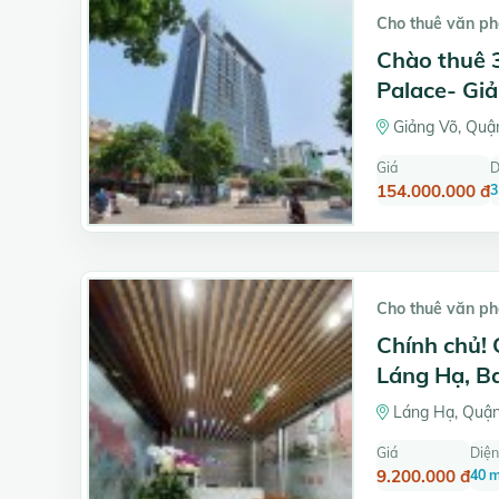
Cho thuê văn p
Chào thuê 
Palace- Giả
Giảng Võ, Quận
Giá
D
154.000.000 đ
3
Cho thuê văn p
Chính chủ! 
Láng Hạ, Ba
Láng Hạ, Quận
Giá
Diện
9.200.000 đ
40 