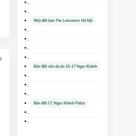
Cho thuê căn hộ chung cư The Lancaster Hà Nội
Cho thuê cửa hàng, ki ốt CC Golden Westlake
Nhà đất bán The Lancaster Hà Nội
Cho thuê nhà riêng CC Golden Westlake
Nhà đất cho thuê CC Golden Westlake
Bán nhà biệt thự, liền kề 15-17 Ngọc Khánh
Bán căn hộ chung cư 15-17 Ngọc Khánh
6
Bán đất nền dự án 15-17 Ngọc Khánh
Bán kho, nhà xưởng CC Ngọc Khánh Palza
Cho thuê nhà riêng CC Ngọc Khánh Palza
Bán kho, nhà xưởng The Lancaster Hà Nội
Bán đất CC Ngọc Khánh Palza
Cho thuê nhà mặt phố CC Golden Westlake
Bán nhà biệt thự, liền kề The Lancaster Hà Nội