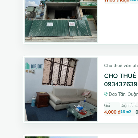
Cho thuê văn p
CHO THUÊ
093437639
Đào Tấn, Quận
Giá
Diện tích
L
4.000 đ
16 m2