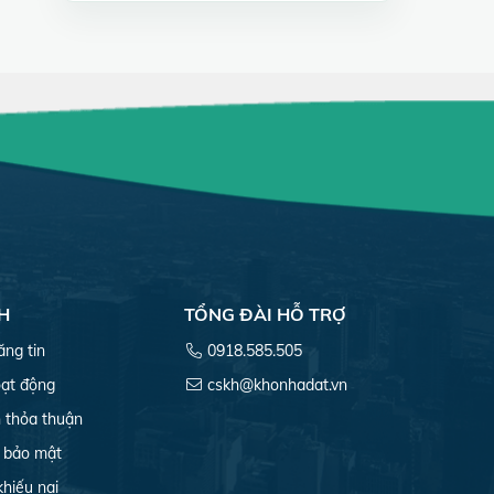
H
TỔNG ĐÀI HỖ TRỢ
ăng tin
0918.585.505
ạt động
cskh@khonhadat.vn
 thỏa thuận
 bảo mật
khiếu nại