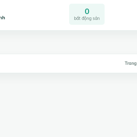
0
ình
bất động sản
Trang