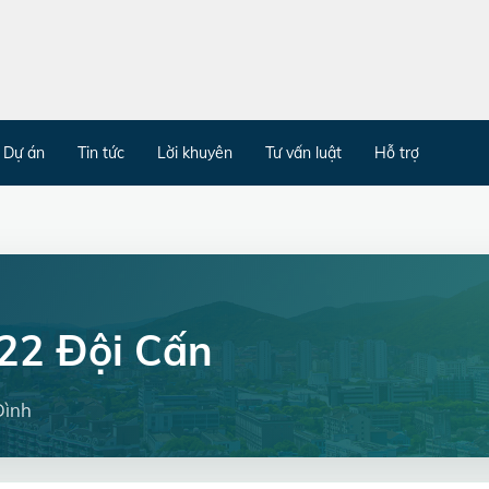
Dự án
Tin tức
Lời khuyên
Tư vấn luật
Hỗ trợ
222 Đội Cấn
Đình