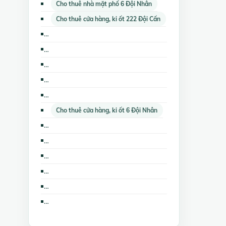
Cho thuê nhà mặt phố 6 Đội Nhân
Cho thuê cửa hàng, ki ốt 222 Đội Cấn
Cho thuê kho, nhà xưởng, đất 222 Đội Cấn
Cho thuê cửa hàng, ki ốt 134 Quán Thánh
Cho thuê nhà trọ, phòng trọ 6 Đội Nhân
Bán căn hộ chung cư Artex Building 172 Ngọc Khánh
Cho thuê cửa hàng, ki ốt 15-17 Ngọc Khánh
Cho thuê cửa hàng, ki ốt 6 Đội Nhân
Cho thuê cửa hàng, ki ốt Artex Building 172 Ngọc Khánh
Nhà đất cho thuê 671 Hoàng Hoa Thám
Bán kho, nhà xưởng Artex Building 172 Ngọc Khánh
Cho thuê văn phòng 671 Hoàng Hoa Thám
Cho thuê nhà mặt phố Artex Building 172 Ngọc Khánh
Cho thuê nhà riêng 671 Hoàng Hoa Thám