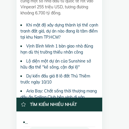
cùng một số nhà đầu tư quốc tế rót vào
Vinpearl 255 triệu USD, tương đương
khoảng 6.700 tỷ đồng.
Khi mật độ xây dựng thành lợi thế cạnh
tranh đắt giá, dự án nào đang là tâm điểm
tại khu Nam TP.HCM?
Vịnh Bình Minh 1 bàn giao nhà đúng
hạn dù thị trường thiếu nhân công
Lộ diện một dự án của Sunshine sở
hữu địa thế "kề sông, cận đại lộ"
Dự kiến đấu giá 8 lô đất Thủ Thiêm
trước ngày 10/10
Aria Bay: Chất sống thời thượng mang
dấu ấn Sailing Club bên vịnh di sản
TÌM KIẾM NHIỀU NHẤT
Bán nhà mặt phố 671 Hoàng Hoa Thám