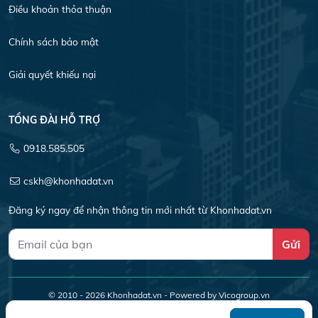
Điều khoản thỏa thuận
Chính sách bảo mật
Giải quyết khiếu nại
TỔNG ĐÀI HỖ TRỢ
0918.585.505
cskh@khonhadat.vn
Đăng ký ngay để nhận thông tin mới nhất từ Khonhadat.vn
Gửi
© 2010 - 2026
Khonhadat.vn
- Powered by Vicogroup.vn