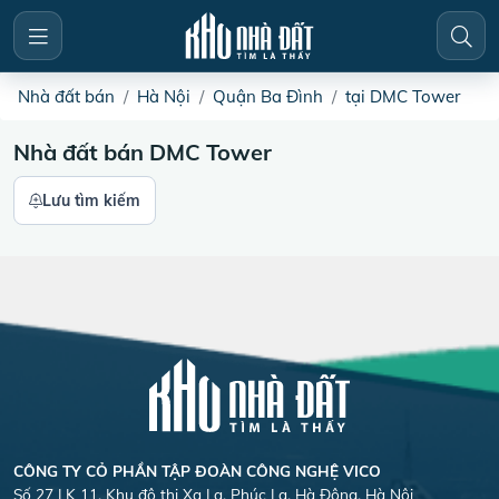
Nhà đất bán
Hà Nội
Quận Ba Đình
tại DMC Tower
Nhà đất bán DMC Tower
Lưu tìm kiếm
CÔNG TY CỎ PHẦN TẬP ĐOÀN CÔNG NGHỆ VICO
Số 27 LK 11, Khu đô thị Xa La, Phúc La, Hà Đông, Hà Nội