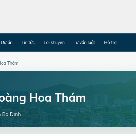
Dự án
Tin tức
Lời khuyên
Tư vấn luật
Hỗ trợ
 Hoa Thám
Hoàng Hoa Thám
 Ba Đình