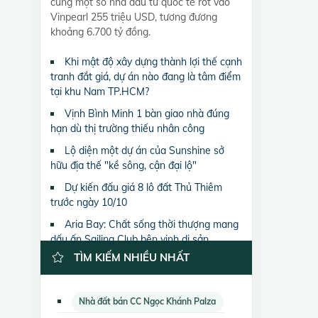
cùng một số nhà đầu tư quốc tế rót vào
Vinpearl 255 triệu USD, tương đương
khoảng 6.700 tỷ đồng.
Khi mật độ xây dựng thành lợi thế cạnh
tranh đắt giá, dự án nào đang là tâm điểm
tại khu Nam TP.HCM?
Vịnh Bình Minh 1 bàn giao nhà đúng
hạn dù thị trường thiếu nhân công
Lộ diện một dự án của Sunshine sở
hữu địa thế "kề sông, cận đại lộ"
Dự kiến đấu giá 8 lô đất Thủ Thiêm
trước ngày 10/10
Aria Bay: Chất sống thời thượng mang
dấu ấn Sailing Club bên vịnh di sản
TÌM KIẾM NHIỀU NHẤT
Nhà đất bán CC Ngọc Khánh Palza