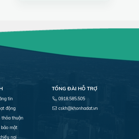
H
TỔNG ĐÀI HỖ TRỢ
ăng tin
0918.585.505
ạt động
cskh@khonhadat.vn
 thỏa thuận
 bảo mật
khiếu nại