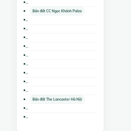
Bán kho, nhà xưởng CC Ngọc Khánh Palza
Bán đất CC Ngọc Khánh Palza
Bán căn hộ chung cư The Lancaster Hà Nội
Bán nhà mặt phố The Lancaster Hà Nội
Cho thuê căn hộ chung cư CC Ngọc Khánh Palza
Bán trang trại, khu nghỉ dưỡng CC Golden Westlake
Cho thuê kho, nhà xưởng, đất CC Ngọc Khánh Palza
Cho thuê cửa hàng, ki ốt CC Golden Westlake
Bán trang trại, khu nghỉ dưỡng CC Ngọc Khánh Palza
Bán nhà biệt thự, liền kề CC Ngọc Khánh Palza
Cho thuê văn phòng CC Ngọc Khánh Palza
Bán đất The Lancaster Hà Nội
Cho thuê nhà mặt phố CC Golden Westlake
Cho thuê cửa hàng, ki ốt CC Ngọc Khánh Palza