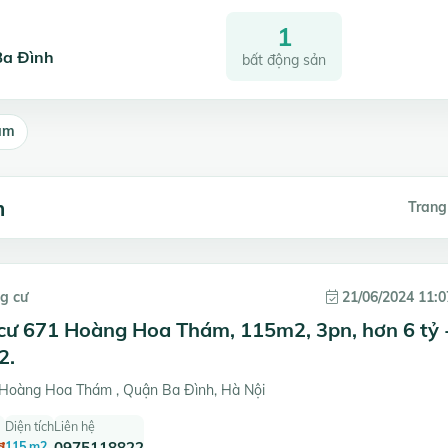
1
Ba Đình
bất động sản
ám
m
Trang
g cư
21/06/2024 11:0
cư 671 Hoàng Hoa Thám, 115m2, 3pn, hơn 6 tỷ 
2.
Hoàng Hoa Thám , Quận Ba Đình, Hà Nội
Diện tích
Liên hệ
đ
115 m2
0975118822