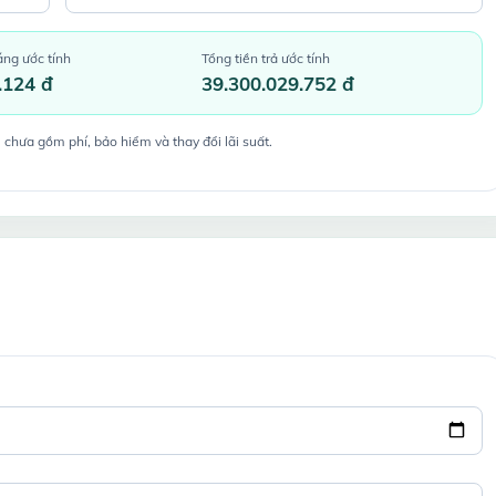
áng ước tính
Tổng tiền trả ước tính
.124 đ
39.300.029.752 đ
 chưa gồm phí, bảo hiểm và thay đổi lãi suất.