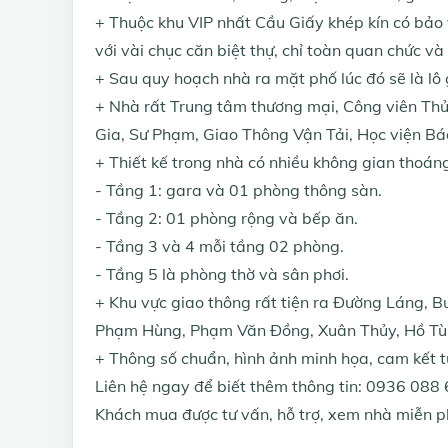
+ Thuộc khu VIP nhất Cầu Giấy khép kín có bảo 
với vài chục căn biệt thự, chỉ toàn quan chức v
+ Sau quy hoạch nhà ra mặt phố lúc đó sẽ là lô g
+ Nhà rất Trung tâm thương mại, Công viên Thủ
Gia, Sư Phạm, Giao Thông Vận Tải, Học viện Bá
+ Thiết kế trong nhà có nhiều không gian thoáng
- Tầng 1: gara và 01 phòng thông sàn.
- Tầng 2: 01 phòng rộng và bếp ăn.
- Tầng 3 và 4 mỗi tầng 02 phòng.
- Tầng 5 là phòng thờ và sân phơi.
+ Khu vực giao thông rất tiện ra Đường Láng, 
Phạm Hùng, Phạm Văn Đồng, Xuân Thủy, Hồ T
+ Thông số chuẩn, hình ảnh minh họa, cam kết t
Liên hệ ngay để biết thêm thông tin: 0936 088 
Khách mua được tư vấn, hỗ trợ, xem nhà miễn ph