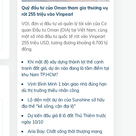
Quỹ đầu tư của Oman tham gia thương vụ
rót 255 triệu vào Vinpearl
VOI, đơn vị đầu tư và quản lý tài sản của Cơ
quan Đầu tư Oman (OIA) tại Việt Nam, cùng
một số nhà đầu tư quốc tế rót vào Vinpearl
255 triệu USD, tương đương khoảng 6.700 tỷ
đồng.
Khi mật độ xây dựng thành lợi thế cạnh
tranh đắt giá, dự án nào đang là tâm điểm tại
khu Nam TP.HCM?
Vịnh Bình Minh 1 bàn giao nhà đúng hạn
dù thị trường thiếu nhân công
Lộ diện một dự án của Sunshine sở hữu
địa thế "kề sông, cận đại lộ"
Dự kiến đấu giá 8 lô đất Thủ Thiêm trước
ngày 10/10
Aria Bay: Chất sống thời thượng mang