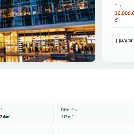
Giá
26.000.
đ
Lưu tin
m²
Diện tích
2
2 đ/m²
117 m