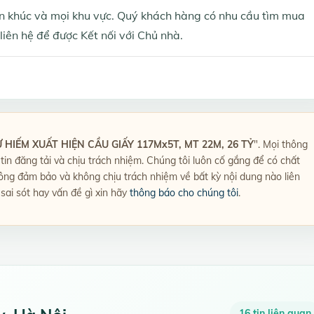
 khúc và mọi khu vực. Quý khách hàng có nhu cầu tìm mua
liên hệ để được Kết nối với Chủ nhà.
 HIẾM XUẤT HIỆN CẦU GIẤY 117Mx5T, MT 22M, 26 TỶ
". Mọi thông
g tin đăng tải và chịu trách nhiệm. Chúng tôi luôn cố gắng để có chất
hông đảm bảo và không chịu trách nhiệm về bất kỳ nội dung nào liên
 sai sót hay vấn đề gì xin hãy
thông báo cho chúng tôi
.
16 tin liên quan