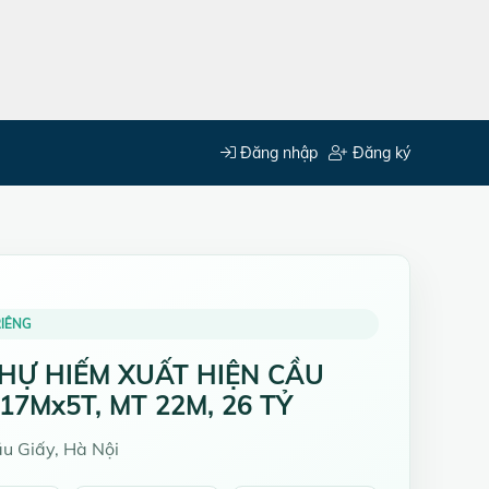
Đăng nhập
Đăng ký
IÊNG
THỰ HIẾM XUẤT HIỆN CẦU
17Mx5T, MT 22M, 26 TỶ
u Giấy, Hà Nội