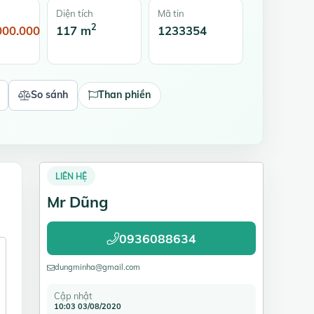
Diện tích
Mã tin
2
000.000
117 m
1233354
So sánh
Than phiền
LIÊN HỆ
Mr Dũng
0936088634
dungminha@gmail.com
Cập nhật
10:03 03/08/2020