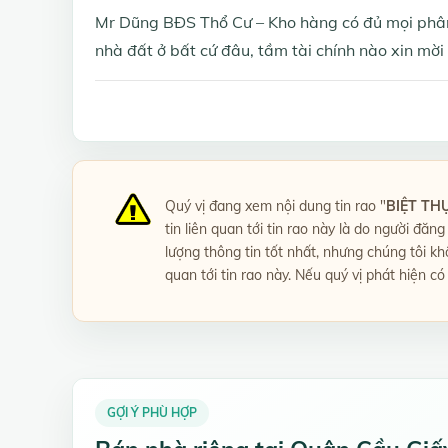
Mr Dũng BĐS Thổ Cư – Kho hàng có đủ mọi phân
nhà đất ở bất cứ đâu, tầm tài chính nào xin mời 
Quý vị đang xem nội dung tin rao "
BIỆT THỰ
tin liên quan tới tin rao này là do người đăn
lượng thông tin tốt nhất, nhưng chúng tôi k
quan tới tin rao này. Nếu quý vị phát hiện có
GỢI Ý PHÙ HỢP