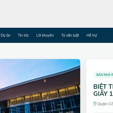
Dự án
Tin tức
Lời khuyên
Tư vấn luật
Hỗ trợ
BÁN NHÀ R
BIỆT 
GIẤY 1
Quận Cầ