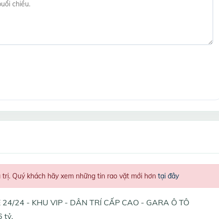
á trị. Quý khách hãy xem những tin rao vặt mới hơn
tại đây
Ệ 24/24 - KHU VIP - DÂN TRÍ CẤP CAO - GARA Ô TÔ
 tỷ.