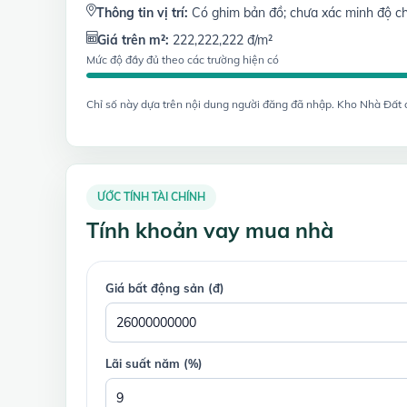
Thông tin vị trí:
Có ghim bản đồ; chưa xác minh độ ch
Giá trên m²:
222,222,222 đ/m²
Mức độ đầy đủ theo các trường hiện có
Chỉ số này dựa trên nội dung người đăng đã nhập. Kho Nhà Đất chư
ƯỚC TÍNH TÀI CHÍNH
Tính khoản vay mua nhà
Giá bất động sản (đ)
Lãi suất năm (%)