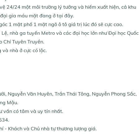
vệ 24/24 một môi trường lý tưởng và hiếm xuất hiện, cả khu
à đại gia máu mặt đang ở tại đây.
óc 1 mặt phố 1 mặt ngõ ô tô giá trị lúc đó sẽ cực cao.
 Lệ, nhà ga tuyến Metro và các đại học lớn như Đại học Quốc
o Chí Tuyên Truyền.
 và nhà ở cực có lộc.
Bưởi, Nguyễn Văn Huyên, Trần Thái Tông, Nguyễn Phong Sắc,
ùng Mậu.
ư vấn có tâm và uy tín nhất.
634.
í - Khách và Chủ nhà tự thương lượng giá.