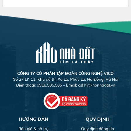
CÔNG TY CỎ PHẦN TẬP ĐOÀN CÔNG NGHỆ VICO
Số 27 LK 11, Khu đô thị Xa La, Phúc La, Hà Đông, Hà Nội
Điện thoại: 0918.585.505 - Email:
cskh@khonhadat.vn
HƯỚNG DẪN
QUY ĐỊNH
Báo giá & hỗ trợ
Quy định đăng tin