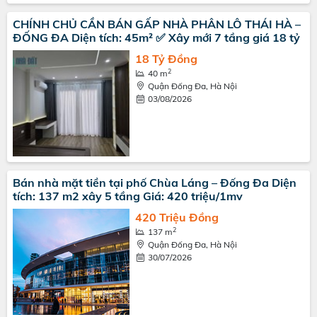
CHÍNH CHỦ CẦN BÁN GẤP NHÀ PHÂN LÔ THÁI HÀ –
ĐỐNG ĐA Diện tích: 45m² ✅ Xây mới 7 tầng giá 18 tỷ
18 Tỷ Đồng
2
40 m
Quận Đống Đa, Hà Nội
03/08/2026
Bán nhà mặt tiền tại phố Chùa Láng – Đống Đa Diện
tích: 137 m2 xây 5 tầng Giá: 420 triệu/1mv
420 Triệu Đồng
2
137 m
Quận Đống Đa, Hà Nội
30/07/2026