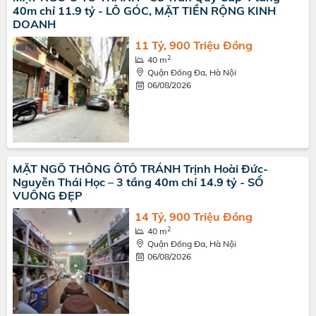
40m chỉ 11.9 tỷ - LÔ GÓC, MẶT TIỀN RỘNG KINH
DOANH
11 Tỷ, 900 Triệu Đồng
2
40 m
Quận Đống Đa, Hà Nội
06/08/2026
MẶT NGÕ THÔNG ÔTÔ TRÁNH Trịnh Hoài Đức-
Nguyễn Thái Học – 3 tầng 40m chỉ 14.9 tỷ - SỔ
VUÔNG ĐẸP
14 Tỷ, 900 Triệu Đồng
2
40 m
Quận Đống Đa, Hà Nội
06/08/2026