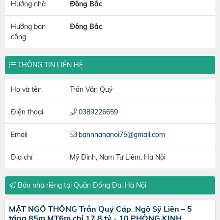
Hướng nhà
Đông Bắc
Hướng ban
Đông Bắc
công
THÔNG TIN LIÊN HỆ
Họ và tên
Trần Văn Quý
Điện thoại
0389226659
Email
bannhahanoi75@gmail.com
Địa chỉ
Mỹ Đinh, Nam Từ Liêm, Hà Nội
Bán nhà riêng tại Quận Đống Đa, Hà Nội
MẶT NGÕ THÔNG Trần Quý Cáp_Ngô Sỹ Liên – 5
tầng 85m MT6m chỉ 17.8 tỷ - 10 PHÒNG KINH