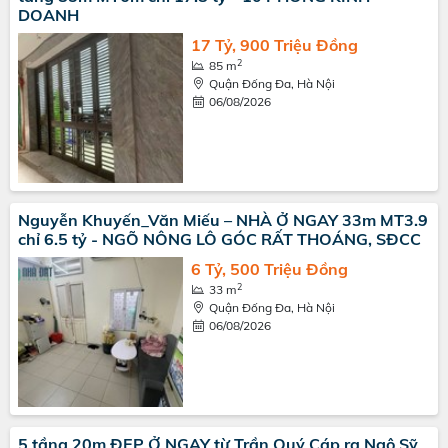
DOANH
17 Tỷ, 900 Triệu Đồng
2
85 m
Quận Đống Đa, Hà Nội
06/08/2026
Nguyễn Khuyến_Văn Miếu – NHÀ Ở NGAY 33m MT3.9
chỉ 6.5 tỷ - NGÕ NÔNG LÔ GÓC RẤT THOÁNG, SĐCC
6 Tỷ, 500 Triệu Đồng
2
33 m
Quận Đống Đa, Hà Nội
06/08/2026
5 tầng 20m ĐẸP Ở NGAY từ Trần Quý Cáp ra Ngô Sỹ