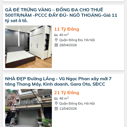
GÀ ĐẺ TRỨNG VÀNG – ĐỐNG ĐA CHO THUÊ
500TR/NĂM -PCCC ĐẦY ĐỦ- NGÕ THOÁNG-Giá 11
tỷ sat ô tô.
11 Tỷ Đồng
2
40 m
Quận Đống Đa, Hà Nội
28/04/2026
NHÀ ĐẸP Đường LÁng - Vũ Ngọc Phan xây mới 7
tầng Thang Máy, Kinh doanh, Gara Oto, SĐCC
21 Tỷ Đồng
2
48 m
Quận Đống Đa, Hà Nội
12/04/2026