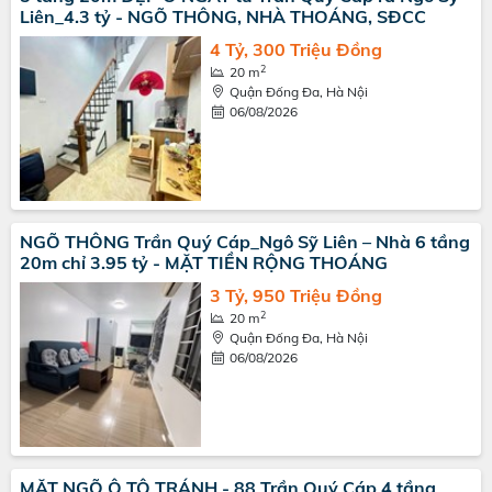
Liên_4.3 tỷ - NGÕ THÔNG, NHÀ THOÁNG, SĐCC
4 Tỷ, 300 Triệu Đồng
2
20 m
Quận Đống Đa, Hà Nội
06/08/2026
NGÕ THÔNG Trần Quý Cáp_Ngô Sỹ Liên – Nhà 6 tầng
20m chỉ 3.95 tỷ - MẶT TIỀN RỘNG THOÁNG
3 Tỷ, 950 Triệu Đồng
2
20 m
Quận Đống Đa, Hà Nội
06/08/2026
MẶT NGÕ Ô TÔ TRÁNH - 88 Trần Quý Cáp 4 tầng