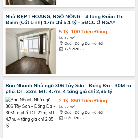
Nhà ĐẸP THOÁNG, NGÕ NÔNG – 4 tâng Đoàn Thị
Điểm (Cát Linh) 17m chỉ 5.1 tỷ - SĐCC Ở NGAY
5 Tỷ, 100 Triệu Đồng
2
17 m
Quận Đống Đa, Hà Nội
17/12/2025
Bán Nhanh Nhà ngõ 306 Tây Sơn - Đống Đa - 30M ra
phố. DT: 22m, MT: 4.7m, 4 tầng giá chỉ 2,85 tỷ
2 Tỷ, 850 Triệu Đồng
2
22 m
Quận Đống Đa, Hà Nội
03/11/2025