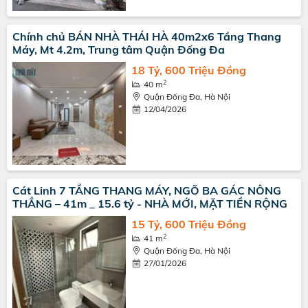
Chính chủ BÁN NHÀ THÁI HÀ 40m2x6 Tầng Thang
Máy, Mt 4.2m, Trung tâm Quận Đống Đa
18 Tỷ, 600 Triệu Đồng
2
40 m
Quận Đống Đa, Hà Nội
12/04/2026
Cát Linh 7 TẦNG THANG MÁY, NGÕ BA GÁC NÔNG
THẲNG – 41m _ 15.6 tỷ - NHÀ MỚI, MẶT TIỀN RỘNG
15 Tỷ, 600 Triệu Đồng
2
41 m
Quận Đống Đa, Hà Nội
27/01/2026