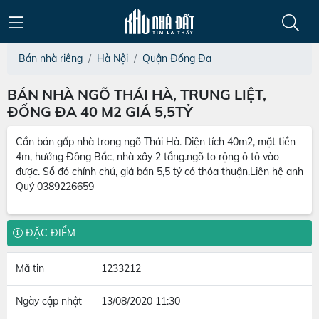
Bán nhà riêng
Hà Nội
Quận Đống Đa
BÁN NHÀ NGÕ THÁI HÀ, TRUNG LIỆT,
ĐỐNG ĐA 40 M2 GIÁ 5,5TỶ
Cần bán gấp nhà trong ngõ Thái Hà. Diện tích 40m2, mặt tiền
4m, hướng Đông Bắc, nhà xây 2 tầng.ngõ to rộng ô tô vào
được. Sổ đỏ chính chủ, giá bán 5,5 tỷ có thỏa thuận.Liên hệ anh
Quý 0389226659
ĐẶC ĐIỂM
Mã tin
1233212
Ngày cập nhật
13/08/2020 11:30