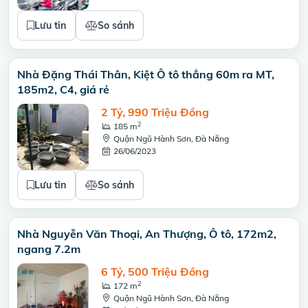
Lưu tin
So sánh
Nhà Đặng Thái Thân, Kiệt Ô tô thẳng 60m ra MT,
185m2, C4, giá rẻ
2 Tỷ, 990 Triệu Đồng
2
185 m
Quận Ngũ Hành Sơn, Đà Nẵng
26/06/2023
Lưu tin
So sánh
Nhà Nguyễn Văn Thoại, An Thượng, Ô tô, 172m2,
ngang 7.2m
6 Tỷ, 500 Triệu Đồng
2
172 m
Quận Ngũ Hành Sơn, Đà Nẵng