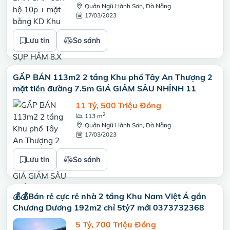
Quận Ngũ Hành Sơn, Đà Nẵng
17/03/2023
Lưu tin
So sánh
GẤP BÁN 113m2 2 tầng Khu phố Tây An Thượng 2
mặt tiền đường 7.5m GIÁ GIẢM SÂU NHỈNH 11
11 Tỷ, 500 Triệu Đồng
2
113 m
Quận Ngũ Hành Sơn, Đà Nẵng
17/03/2023
Lưu tin
So sánh
💰💰Bán rẻ cực rẻ nhà 2 tầng Khu Nam Việt Á gần
Chương Dương 192m2 chỉ 5tỷ7 mới 0373732368
5 Tỷ, 700 Triệu Đồng