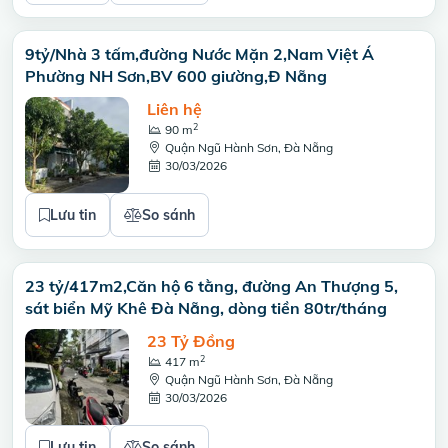
9tỷ/Nhà 3 tấm,đường Nước Mặn 2,Nam Việt Á
Phường NH Sơn,BV 600 giường,Đ Nẵng
Liên hệ
2
90 m
Quận Ngũ Hành Sơn, Đà Nẵng
30/03/2026
Lưu tin
So sánh
23 tỷ/417m2,Căn hộ 6 tằng, đường An Thượng 5,
sát biển Mỹ Khê Đà Nẵng, dòng tiền 80tr/tháng
23 Tỷ Đồng
2
417 m
Quận Ngũ Hành Sơn, Đà Nẵng
30/03/2026
Lưu tin
So sánh