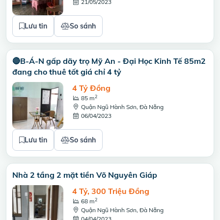
21/05/2023
Lưu tin
So sánh
🔴B-Á-N gấp dãy trọ Mỹ An - Đại Học Kinh Tế 85m2
đang cho thuê tốt giá chỉ 4 tỷ
4 Tỷ Đồng
2
85 m
Quận Ngũ Hành Sơn, Đà Nẵng
06/04/2023
Lưu tin
So sánh
Nhà 2 tầng 2 mặt tiền Võ Nguyên Giáp
4 Tỷ, 300 Triệu Đồng
2
68 m
Quận Ngũ Hành Sơn, Đà Nẵng
04/04/2023