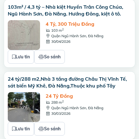
103m² / 4,3 tỷ – Nhà kiệt Huyền Trân Công Chúa,
Ngũ Hành Sơn, Đà Nẵng. Hướng Đông, kiệt ô tô.
4 Tỷ, 300 Triệu Đồng
2
103 m
Quận Ngũ Hành Sơn, Đà Nẵng
30/04/2026
Lưu tin
So sánh
24 tỷ/288 m2,Nhà 3 tầng đường Châu Thị Vĩnh Tế,
sát biển Mỹ Khê, Đà Nẵng,Thuộc khu phố Tây
24 Tỷ Đồng
2
288 m
Quận Ngũ Hành Sơn, Đà Nẵng
30/03/2026
Lưu tin
So sánh