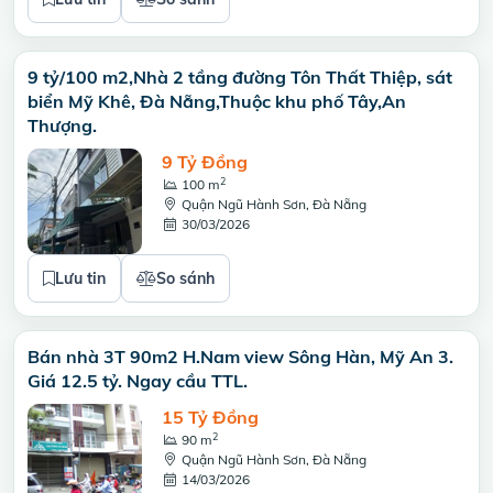
9 tỷ/100 m2,Nhà 2 tầng đường Tôn Thất Thiệp, sát
biển Mỹ Khê, Đà Nẵng,Thuộc khu phố Tây,An
Thượng.
9 Tỷ Đồng
2
100 m
Quận Ngũ Hành Sơn, Đà Nẵng
30/03/2026
Lưu tin
So sánh
Bán nhà 3T 90m2 H.Nam view Sông Hàn, Mỹ An 3.
Giá 12.5 tỷ. Ngay cầu TTL.
15 Tỷ Đồng
2
90 m
Quận Ngũ Hành Sơn, Đà Nẵng
14/03/2026