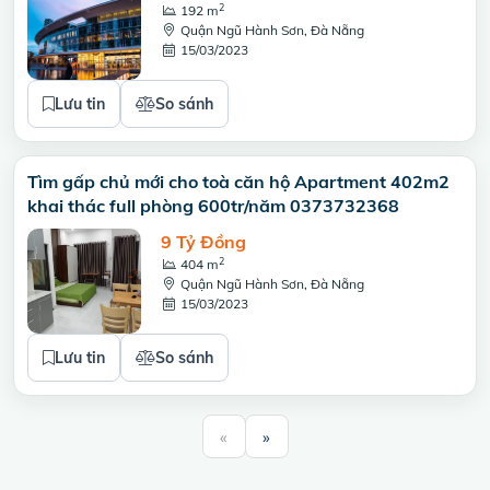
2
192 m
Quận Ngũ Hành Sơn, Đà Nẵng
15/03/2023
Lưu tin
So sánh
Tìm gấp chủ mới cho toà căn hộ Apartment 402m2
khai thác full phòng 600tr/năm 0373732368
9 Tỷ Đồng
2
404 m
Quận Ngũ Hành Sơn, Đà Nẵng
15/03/2023
Lưu tin
So sánh
«
»