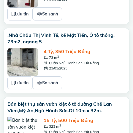
Lưu tin
So sánh
.Nhà Châu Thị Vĩnh Tế, kề Mặt Tiền, Ô tô thông,
73m2, ngang 5
4 Tỷ, 350 Triệu Đồng
2
73 m
Quận Ngũ Hành Sơn, Đà Nẵng
23/03/2023
Lưu tin
So sánh
Bán biệt thự sân vườn kiệt ô tô đường Chế Lan
Viên,Mỹ An,Ngũ Hành Sơn.Dt 10m x 32m.
15 Tỷ, 500 Triệu Đồng
2
323 m
Quận Ngũ Hành Sơn, Đà Nẵng