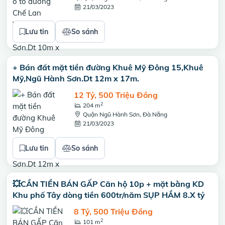
21/03/2023
Lưu tin
So sánh
+ Bán đất mặt tiền đường Khuê Mỹ Đông 15,Khuê
Mỹ,Ngũ Hành Sơn.Dt 12m x 17m.
12 Tỷ, 500 Triệu Đồng
2
204 m
Quận Ngũ Hành Sơn, Đà Nẵng
21/03/2023
Lưu tin
So sánh
💥CẦN TIỀN BÁN GẤP Căn hộ 10p + mặt bằng KD
Khu phố Tây dòng tiền 600tr/năm SỤP HẦM 8.X tỷ
8 Tỷ, 500 Triệu Đồng
2
101 m