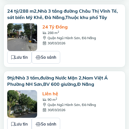
24 tỷ/288 m2,Nhà 3 tầng đường Châu Thị Vĩnh Tế,
sát biển Mỹ Khê, Đà Nẵng,Thuộc khu phố Tây
24 Tỷ Đồng
2
288 m
Quận Ngũ Hành Sơn, Đà Nẵng
30/03/2026
Lưu tin
So sánh
9tỷ/Nhà 3 tấm,đường Nước Mặn 2,Nam Việt Á
Phường NH Sơn,BV 600 giường,Đ Nẵng
Liên hệ
2
90 m
Quận Ngũ Hành Sơn, Đà Nẵng
30/03/2026
Lưu tin
So sánh