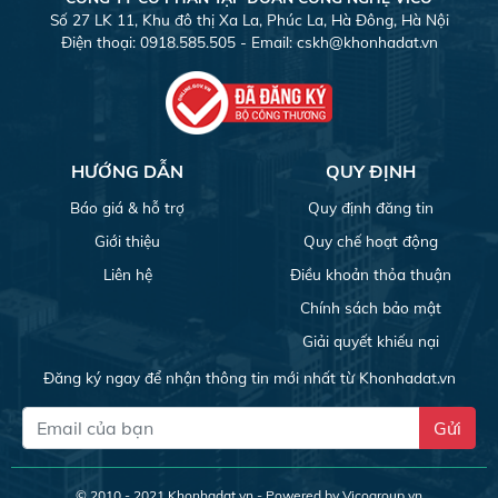
Số 27 LK 11, Khu đô thị Xa La, Phúc La, Hà Đông, Hà Nội
Điện thoại: 0918.585.505 - Email:
cskh@khonhadat.vn
HƯỚNG DẪN
QUY ĐỊNH
Báo giá & hỗ trợ
Quy định đăng tin
Giới thiệu
Quy chế hoạt động
Liên hệ
Điều khoản thỏa thuận
Chính sách bảo mật
Giải quyết khiếu nại
Đăng ký ngay để nhận thông tin mới nhất từ Khonhadat.vn
Gửi
© 2010 - 2021
Khonhadat.vn
- Powered by Vicogroup.vn