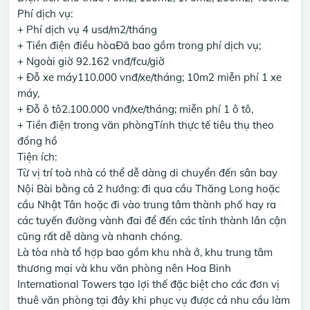
Phí dịch vụ:
+ Phí dịch vụ 4 usd/m2/tháng
+ Tiền điện điều hòaĐã bao gồm trong phí dịch vụ;
+ Ngoài giờ 92.162 vnđ/fcu/giờ
+ Đỗ xe máy110.000 vnđ/xe/tháng; 10m2 miễn phí 1 xe
máy,
+ Đỗ ô tô2.100.000 vnđ/xe/tháng; miễn phí 1 ô tô,
+ Tiền điện trong văn phòngTính thực tế tiêu thụ theo
đồng hồ
Tiện ích:
Từ vị trí toà nhà có thể dễ dàng di chuyển đến sân bay
Nội Bài bằng cả 2 hướng: đi qua cầu Thăng Long hoặc
cầu Nhật Tân hoặc đi vào trung tâm thành phố hay ra
các tuyến đường vành đai để đến các tỉnh thành lân cận
cũng rất dễ dàng và nhanh chóng.
Là tòa nhà tổ hợp bao gồm khu nhà ở, khu trung tâm
thương mại và khu văn phòng nên Hoa Binh
International Towers tạo lợi thế đặc biệt cho các đơn vị
thuê văn phòng tại đây khi phục vụ được cả nhu cầu làm