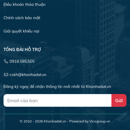
Điều khoản thỏa thuận
Chính sách bảo mật
Giải quyết khiếu nại
TỔNG ĐÀI HỖ TRỢ
0918.585.505
cskh@khonhadat.vn
Đăng ký ngay để nhận thông tin mới nhất từ Khonhadat.vn
Gửi
© 2010 - 2026
Khonhadat.vn
- Powered by Vicogroup.vn