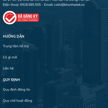
Điện thoại: 0918.585.505 - Email:
cskh@khonhadat.vn
HƯỚNG DẪN
Trung tâm hỗ trợ
Có gì mới
Liên hệ
QUY ĐỊNH
Quy định đăng tin
Quy chế hoạt động