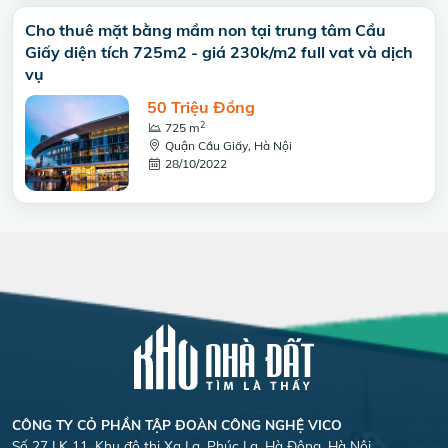
Cho thuê mặt bằng mầm non tại trung tâm Cầu
Giấy diện tích 725m2 - giá 230k/m2 full vat và dịch
vụ
50 Triệu Đồng
2
725 m
Quận Cầu Giấy, Hà Nội
28/10/2022
CÔNG TY CỎ PHẦN TẬP ĐOÀN CÔNG NGHỆ VICO
Số 27 LK 11, Khu đô thị Xa La, Phúc La, Hà Đông, Hà Nội