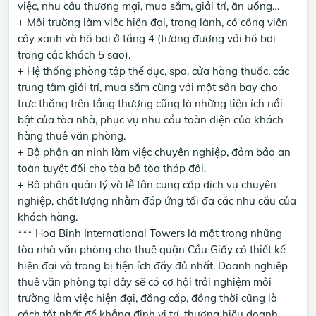
việc, nhu cầu thương mại, mua sắm, giải trí, ăn uống…
+ Môi trường làm việc hiện đại, trong lành, có công viên
cây xanh và hồ bơi ở tầng 4 (tương đương với hồ bơi
trong các khách 5 sao).
+ Hệ thống phòng tập thể dục, spa, cửa hàng thuốc, các
trung tâm giải trí, mua sắm cùng với một sân bay cho
trực thăng trên tầng thượng cũng là những tiện ích nổi
bật của tòa nhà, phục vụ nhu cầu toàn diện của khách
hàng thuê văn phòng.
+ Bộ phận an ninh làm việc chuyên nghiệp, đảm bảo an
toàn tuyệt đối cho tòa bộ tòa tháp đôi.
+ Bộ phận quản lý và lễ tân cung cấp dịch vụ chuyên
nghiệp, chất lượng nhằm đáp ứng tối đa các nhu cầu của
khách hàng.
*** Hoa Binh International Towers là một trong những
tòa nhà văn phòng cho thuê quận Cầu Giấy có thiết kế
hiện đại và trang bị tiện ích đầy đủ nhất. Doanh nghiệp
thuê văn phòng tại đây sẽ có cơ hội trải nghiệm môi
trường làm việc hiện đại, đẳng cấp, đồng thời cũng là
cách tốt nhất để khẳng định vị trí, thương hiệu doanh