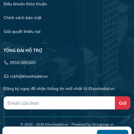
Điều khoản thỏa thuận
Chính sách bảo mật
Giải quyết khiếu nại
TỔNG ĐÀI HỖ TRỢ
0918.585.505
cskh@khonhadat.vn
Đăng ký ngay để nhận thông tin mới nhất từ Khonhadat.vn
Gửi
© 2010 - 2026
Khonhadat.vn
- Powered by Vicogroup.vn