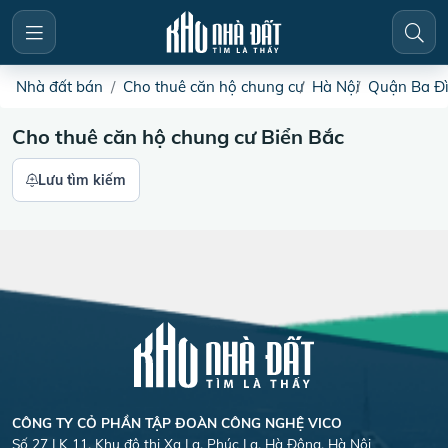
Nhà đất bán
Cho thuê căn hộ chung cư
Hà Nội
Quận Ba Đ
Cho thuê căn hộ chung cư Biển Bắc
Lưu tìm kiếm
CÔNG TY CỎ PHẦN TẬP ĐOÀN CÔNG NGHỆ VICO
Số 27 LK 11, Khu đô thị Xa La, Phúc La, Hà Đông, Hà Nội