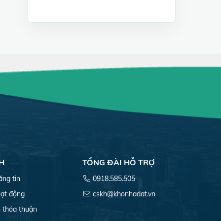
H
TỔNG ĐÀI HỖ TRỢ
ăng tin
0918.585.505
ạt động
cskh@khonhadat.vn
 thỏa thuận