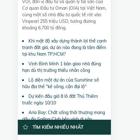
VOI, đơn vị đầu tư và quản lý tài sản của
Cơ quan Đầu tư Oman (OIA) tại Việt Nam,
cùng một số nhà đầu tư quốc tế rót vào
Vinpearl 255 triệu USD, tương đương
khoảng 6.700 tỷ đồng.
Khi mật độ xây dựng thành lợi thế cạnh
tranh đắt giá, dự án nào đang là tâm điểm
tại khu Nam TP.HCM?
Vịnh Bình Minh 1 bàn giao nhà đúng
hạn dù thị trường thiếu nhân công
Lộ diện một dự án của Sunshine sở
hữu địa thế "kề sông, cận đại lộ"
Dự kiến đấu giá 8 lô đất Thủ Thiêm
trước ngày 10/10
Aria Bay: Chất sống thời thượng mang
dấu ấn Sailing Club bên vịnh di sản
TÌM KIẾM NHIỀU NHẤT