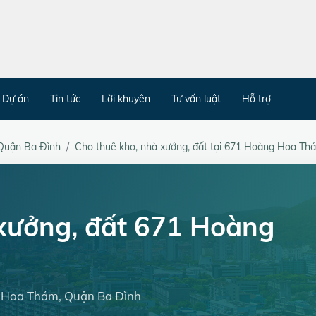
Dự án
Tin tức
Lời khuyên
Tư vấn luật
Hỗ trợ
Quận Ba Đình
Cho thuê kho, nhà xưởng, đất tại 671 Hoàng Hoa Th
 xưởng, đất 671 Hoàng
g Hoa Thám, Quận Ba Đình