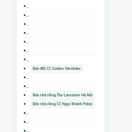
Bán các loại bất động sản khác CC Ngọc Khánh Palza
Cho thuê văn phòng CC Ngọc Khánh Palza
Cho thuê kho, nhà xưởng, đất CC Ngọc Khánh Palza
Cho thuê văn phòng CC Golden Westlake
Cho thuê cửa hàng, ki ốt CC Ngọc Khánh Palza
Nhà đất cho thuê CC Golden Westlake
Cho thuê kho, nhà xưởng, đất CC Golden Westlake
Bán đất CC Golden Westlake
Bán nhà biệt thự, liền kề CC Golden Westlake
Cho thuê các loại bất động sản khác CC Ngọc Khánh Palza
Bán nhà riêng The Lancaster Hà Nội
Bán nhà riêng CC Ngọc Khánh Palza
Cho thuê nhà trọ, phòng trọ The Lancaster Hà Nội
Cho thuê căn hộ chung cư The Lancaster Hà Nội
Cho thuê nhà riêng CC Golden Westlake