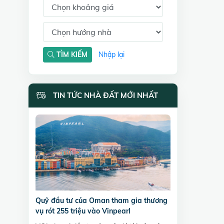
TÌM KIẾM
Nhập lại
TIN TỨC NHÀ ĐẤT MỚI NHẤT
Quỹ đầu tư của Oman tham gia thương
vụ rót 255 triệu vào Vinpearl