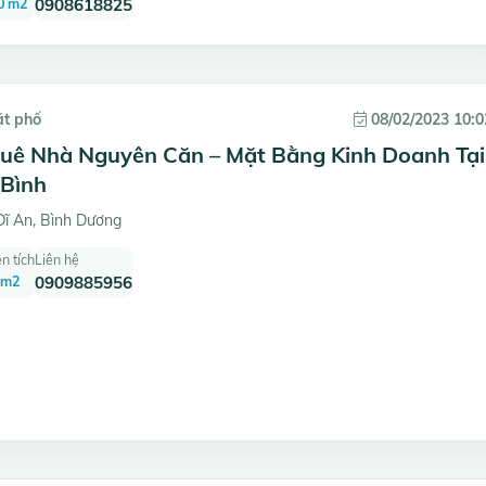
0 m2
0908618825
ặt phố
08/02/2023 10:0
uê Nhà Nguyên Căn – Mặt Bằng Kinh Doanh Tại
Bình
ĩ An, Bình Dương
n tích
Liên hệ
 m2
0909885956