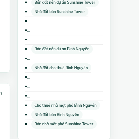
Bán đất nền dự án Sunshine Tower
Nhà đất bán Sunshine Tower
Bán nhà biệt thự, liền kề Khu Dân Cư Vĩnh Phú 1
Bán các loại bất động sản khác Bình Nguyên
Cho thuê nhà trọ, phòng trọ Sunshine Tower
Bán đất nền dự án Bình Nguyên
Bán nhà riêng Khu Dân Cư Vĩnh Phú 1
Nhà đất cho thuê Bình Nguyên
Bán kho, nhà xưởng Khu Dân Cư Vĩnh Phú 1
Cho thuê căn hộ chung cư Bình Nguyên
0
Bán căn hộ chung cư Khu Dân Cư Vĩnh Phú 1
Cho thuê nhà mặt phố Bình Nguyên
Nhà đất bán Bình Nguyên
Bán nhà mặt phố Sunshine Tower