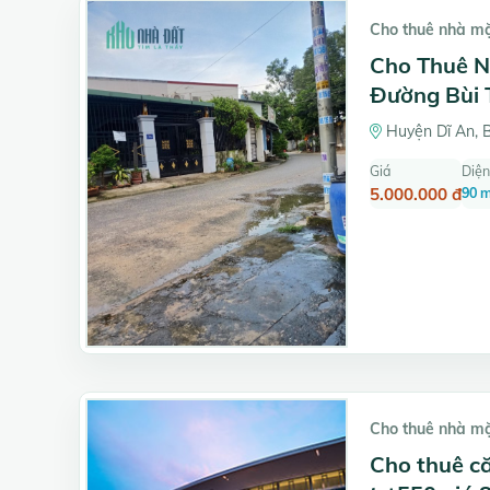
Cho thuê nhà m
Cho Thuê N
Đường Bùi T
Huyện Dĩ An, 
Giá
Diện
5.000.000 đ
90 
Cho thuê nhà m
Cho thuê că