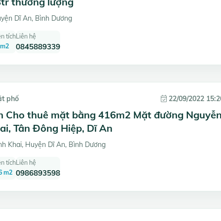
8tr thương lượng
yện Dĩ An, Bình Dương
n tích
Liên hệ
 m2
0845889339
ặt phố
22/09/2022 15:2
ần Cho thuê mặt bằng 416m2 Mặt đường Nguyễ
hai, Tân Đông Hiệp, Dĩ An
h Khai, Huyện Dĩ An, Bình Dương
n tích
Liên hệ
6 m2
0986893598