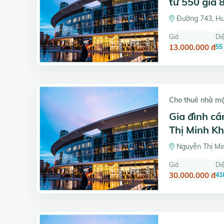
tư 550 giá 
Đường 743, Hu
Giá
Diệ
13.000.000 đ
55
Cho thuê nhà m
Gia đình c
Thị Minh K
Nguyễn Thị Min
Giá
Diệ
30.000.000 đ
41