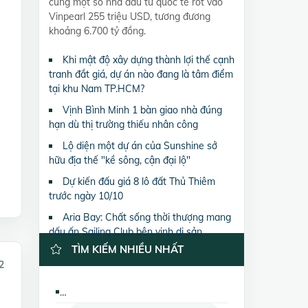
cùng một số nhà đầu tư quốc tế rót vào
Vinpearl 255 triệu USD, tương đương
khoảng 6.700 tỷ đồng.
Khi mật độ xây dựng thành lợi thế cạnh
tranh đắt giá, dự án nào đang là tâm điểm
tại khu Nam TP.HCM?
Vịnh Bình Minh 1 bàn giao nhà đúng
hạn dù thị trường thiếu nhân công
Lộ diện một dự án của Sunshine sở
hữu địa thế "kề sông, cận đại lộ"
Dự kiến đấu giá 8 lô đất Thủ Thiêm
trước ngày 10/10
Aria Bay: Chất sống thời thượng mang
dấu ấn Sailing Club bên vịnh di sản
TÌM KIẾM NHIỀU NHẤT
2
Bán đất nền dự án Khu Dân Cư Vĩnh Phú 1