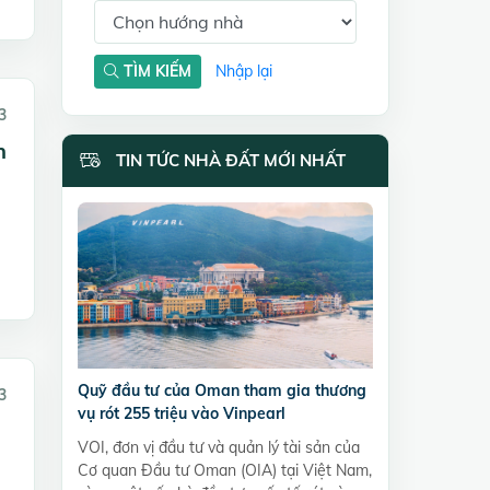
TÌM KIẾM
Nhập lại
3
h
TIN TỨC NHÀ ĐẤT MỚI NHẤT
Quỹ đầu tư của Oman tham gia thương
3
vụ rót 255 triệu vào Vinpearl
VOI, đơn vị đầu tư và quản lý tài sản của
Cơ quan Đầu tư Oman (OIA) tại Việt Nam,