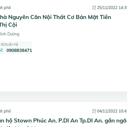
ặt phố
25/11/2022 14:3
hà Nguyên Căn Nội Thất Cơ Bản Mặt Tiền
hị Cội
Bình Dương
 tích
Liên hệ
m2
0908838471
ặt phố
04/11/2022 10:4
n hộ Stown Phúc An. P.Dĩ An Tp.Dĩ An. gần ngã