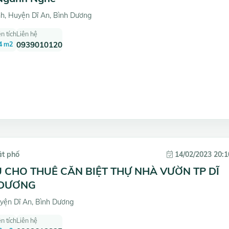
h, Huyện Dĩ An, Bình Dương
n tích
Liên hệ
4 m2
0939010120
ặt phố
14/02/2023 20:1
 CHO THUÊ CĂN BIỆT THỰ NHÀ VƯỜN TP DĨ
 DƯƠNG
yện Dĩ An, Bình Dương
n tích
Liên hệ