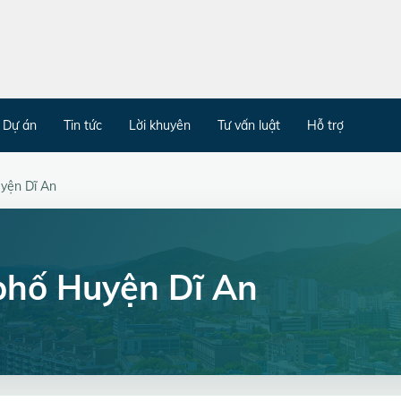
Dự án
Tin tức
Lời khuyên
Tư vấn luật
Hỗ trợ
yện Dĩ An
phố Huyện Dĩ An