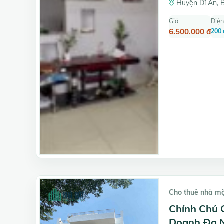
Huyện Dĩ An, 
Giá
Diện
6.500.000 đ
200
Cho thuê nhà m
Chính Chủ 
Doanh Đa 