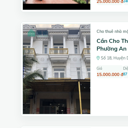
25.000.000 đ
24
Cho thuê nhà m
Cần Cho Th
Phường An 
Số 18, Huyện D
Giá
Diệ
15.000.000 đ
87