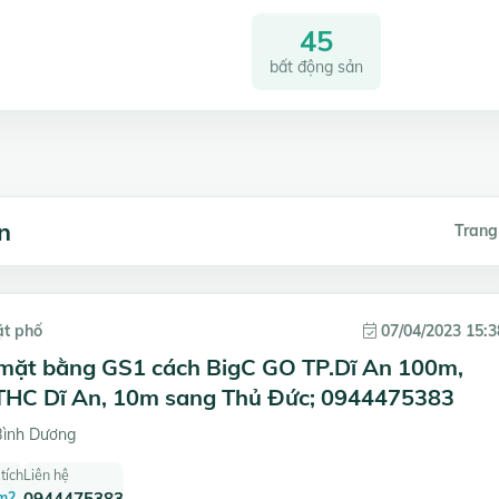
45
bất động sản
n
Trang
ặt phố
07/04/2023 15:3
mặt bằng GS1 cách BigC GO TP.Dĩ An 100m,
THC Dĩ An, 10m sang Thủ Đức; 0944475383
Bình Dương
tích
Liên hệ
m2
0944475383