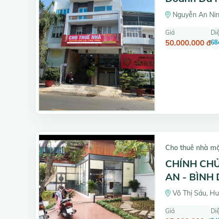
Nguyễn An Nin
Giá
Diệ
50.000.000 đ
68
Cho thuê nhà m
CHÍNH CHỦ
AN - BÌNH
Võ Thị Sáu, Hu
Giá
Diệ