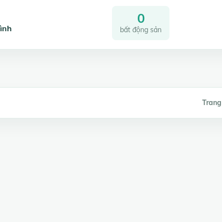
0
ình
bất động sản
Trang