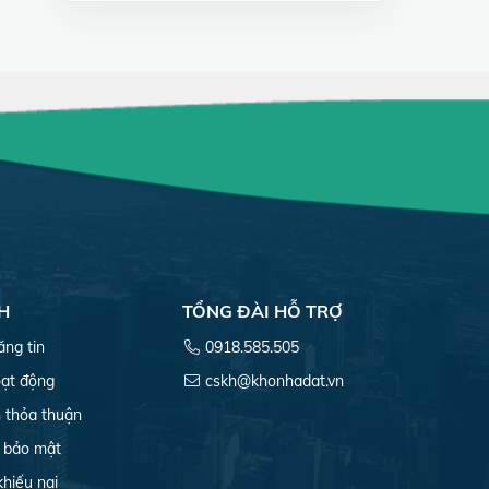
H
TỔNG ĐÀI HỖ TRỢ
ăng tin
0918.585.505
ạt động
cskh@khonhadat.vn
 thỏa thuận
 bảo mật
khiếu nại