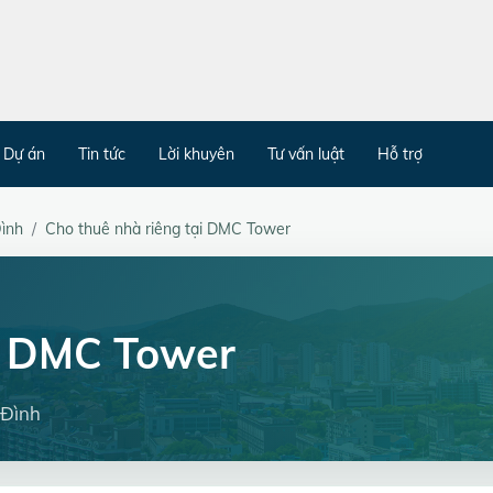
Dự án
Tin tức
Lời khuyên
Tư vấn luật
Hỗ trợ
ình
Cho thuê nhà riêng tại DMC Tower
g DMC Tower
 Đình