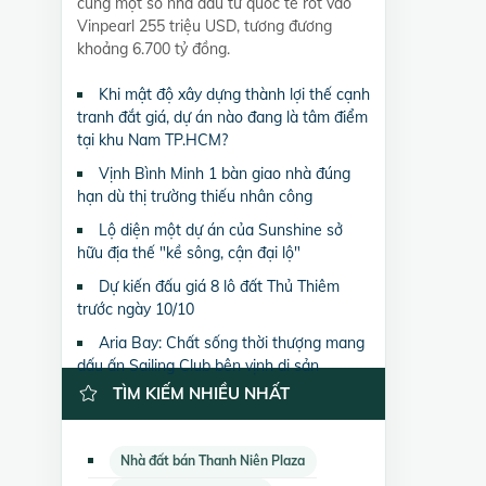
cùng một số nhà đầu tư quốc tế rót vào
Vinpearl 255 triệu USD, tương đương
khoảng 6.700 tỷ đồng.
Khi mật độ xây dựng thành lợi thế cạnh
tranh đắt giá, dự án nào đang là tâm điểm
tại khu Nam TP.HCM?
Vịnh Bình Minh 1 bàn giao nhà đúng
hạn dù thị trường thiếu nhân công
Lộ diện một dự án của Sunshine sở
hữu địa thế "kề sông, cận đại lộ"
Dự kiến đấu giá 8 lô đất Thủ Thiêm
trước ngày 10/10
Aria Bay: Chất sống thời thượng mang
dấu ấn Sailing Club bên vịnh di sản
TÌM KIẾM NHIỀU NHẤT
Nhà đất bán Thanh Niên Plaza