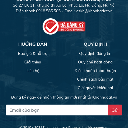
Số 27 LK 11, Khu đô thị Xa La, Phúc La, Hà Đông, Hà Nội
Điện thoại: 0918.585.505 - Email:
cskh@khonhadat.vn
HƯỚNG DẪN
QUY ĐỊNH
Báo giá & hỗ trợ
Quy định đăng tin
Giới thiệu
Quy chế hoạt động
Liên hệ
Điều khoản thỏa thuận
Chính sách bảo mật
Giải quyết khiếu nại
Đăng ký ngay để nhận thông tin mới nhất từ Khonhadat.vn
Gửi
© 2010 - 2021
Khonhadat.vn
- Powered by Vicogroup.vn