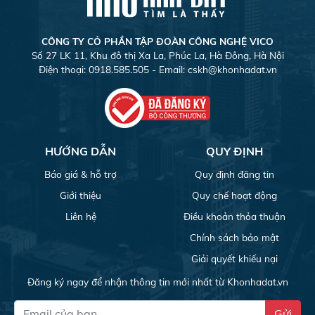
CÔNG TY CỎ PHẦN TẬP ĐOÀN CÔNG NGHỆ VICO
Số 27 LK 11, Khu đô thị Xa La, Phúc La, Hà Đông, Hà Nội
Điện thoại: 0918.585.505 - Email:
cskh@khonhadat.vn
HƯỚNG DẪN
QUY ĐỊNH
Báo giá & hỗ trợ
Quy định đăng tin
Giới thiệu
Quy chế hoạt động
Liên hệ
Điều khoản thỏa thuận
Chính sách bảo mật
Giải quyết khiếu nại
Đăng ký ngay để nhận thông tin mới nhất từ Khonhadat.vn
Gửi