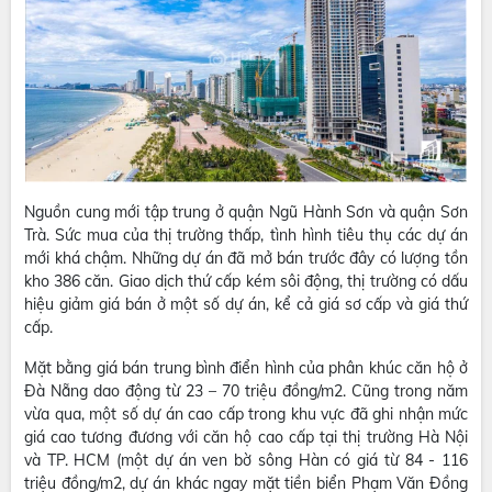
Nguồn cung mới tập trung ở quận Ngũ Hành Sơn và quận Sơn
Trà. Sức mua của thị trường thấp, tình hình tiêu thụ các dự án
mới khá chậm. Những dự án đã mở bán trước đây có lượng tồn
kho 386 căn. Giao dịch thứ cấp kém sôi động, thị trường có dấu
hiệu giảm giá bán ở một số dự án, kể cả giá sơ cấp và giá thứ
cấp.
Mặt bằng giá bán trung bình điển hình của phân khúc căn hộ ở
Đà Nẵng dao động từ 23 – 70 triệu đồng/m2. Cũng trong năm
vừa qua, một số dự án cao cấp trong khu vực đã ghi nhận mức
giá cao tương đương với căn hộ cao cấp tại thị trường Hà Nội
và TP. HCM (một dự án ven bờ sông Hàn có giá từ 84 - 116
triệu đồng/m2, dự án khác ngay mặt tiền biển Phạm Văn Đồng