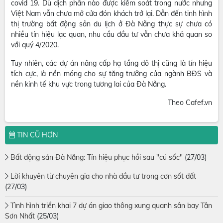
covid 19. Dù dịch phần nào được kiểm soát trong nước nhưng
Việt Nam vẫn chưa mở cửa đón khách trở lại. Dẫn đến tinh hình
thị trường bất động sản du lịch ở Đà Nẵng thực sự chưa có
nhiều tín hiệu lạc quan, nhu cầu đầu tư vẫn chưa khả quan so
với quý 4/2020.
Tuy nhiên, các dự án nâng cấp hạ tầng đô thị cũng là tín hiệu
tích cực, là nền móng cho sự tăng trưởng của ngành BĐS và
nền kinh tế khu vực trong tương lai của Đà Nẵng.
Theo Cafef.vn
TIN CŨ HƠN
Bất động sản Đà Nẵng: Tín hiệu phục hồi sau "cú sốc"
(27/03)
Lời khuyên từ chuyên gia cho nhà đầu tư trong cơn sốt đất
(27/03)
Tình hình triển khai 7 dự án giao thông xung quanh sân bay Tân
Sơn Nhất
(25/03)