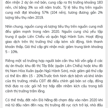
đón nhận 2 dự án mở bán, cung cấp ra thị trường khoảng 183
nền, chỉ bằng 3% so với năm trước. Tỷ lệ tiêu thụ trên nguồn
cung mới đạt khoảng 57% (104 nền), tương đương gần 2%
lượng tiêu thụ năm 2019.
Nhìn chung, nguồn cung và lượng tiêu thụ trên nguồn cung mới
đều giảm mạnh trong năm 2020. Nguồn cung chủ yếu tập
trung ở quận Liên Chiểu và quận Ngũ Hành Sơn. Hoạt động
giao dịch trên thị trường thứ cấp kém sôi động, tính thanh
khoản thấp. Giá thứ cấp ghi nhận mức giảm trung bình khoảng
5 - 10%.
Riêng một số trường hợp người bán cần thu hồi vốn gấp ở các
dự án thuộc khu đô thị Tây Bắc (quận Liên Chiểu) hoặc khu đô
thị Nam Hòa Xuân (quận Ngũ Hành Sơn), mức giảm giá thứ cấp
có thể lên đến 15 - 20%.Trước tình hình dịch bệnh và khó khăn
của thị trường, nhiều CĐT đã điều chỉnh giá bán sơ cấp, đồng
thời đưa ra các gói hỗ trợ hấp dẫn nhằm kích cầu trong bối
cảnh thị trường trầm lắng.
Có thể thấy, đất nền Đà Nẵng đã chạm đáy vào năm 2020 khi
mà từ đầu năm đến nay, thị trường đã rục rịch trở lại, nhà đầu