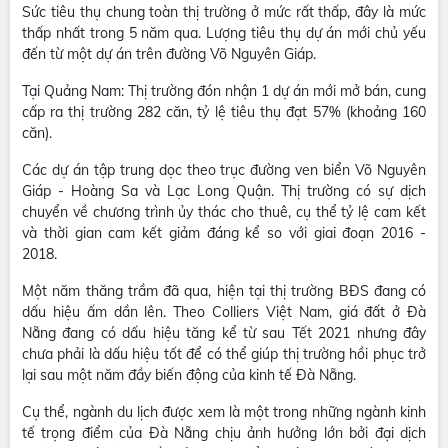
Sức tiêu thụ chung toàn thị trường ở mức rất thấp, đây là mức
thấp nhất trong 5 năm qua. Lượng tiêu thụ dự án mới chủ yếu
đến từ một dự án trên đường Võ Nguyên Giáp.
Tại Quảng Nam: Thị trường đón nhận 1 dự án mới mở bán, cung
cấp ra thị trường 282 căn, tỷ lệ tiêu thụ đạt 57% (khoảng 160
căn).
Các dự án tập trung dọc theo trục đường ven biển Võ Nguyên
Giáp - Hoàng Sa và Lạc Long Quận. Thị trường có sự dịch
chuyển về chương trình ủy thác cho thuê, cụ thể tỷ lệ cam kết
và thời gian cam kết giảm đáng kể so với giai đoạn 2016 -
2018.
Một năm thăng trầm đã qua, hiện tại thị trường BĐS đang có
dấu hiệu ấm dần lên. Theo Colliers Việt Nam, giá đất ở Đà
Nẵng đang có dấu hiệu tăng kể từ sau Tết 2021 nhưng đây
chưa phải là dấu hiệu tốt để có thể giúp thị trường hồi phục trở
lại sau một năm đầy biến động của kinh tế Đà Nẵng.
Cụ thể, ngành du lịch được xem là một trong những ngành kinh
tế trọng điểm của Đà Nẵng chịu ảnh hưởng lớn bởi đại dịch