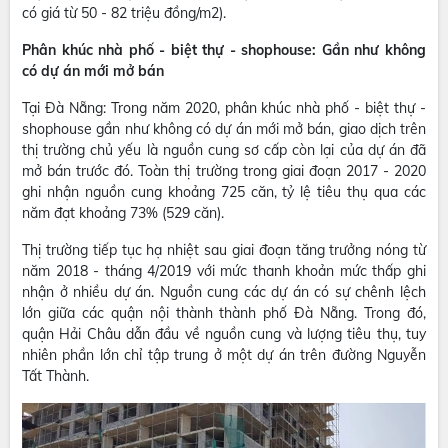
có giá từ 50 - 82 triệu đồng/m2).
Phân khúc nhà phố - biệt thự - shophouse: Gần như không
có dự án mới mở bán
Tại Đà Nẵng: Trong năm 2020, phân khúc nhà phố - biệt thự -
shophouse gần như không có dự án mới mở bán, giao dịch trên
thị trường chủ yếu là nguồn cung sơ cấp còn lại của dự án đã
mở bán trước đó. Toàn thị trường trong giai đoạn 2017 - 2020
ghi nhận nguồn cung khoảng 725 căn, tỷ lệ tiêu thụ qua các
năm đạt khoảng 73% (529 căn).
Thị trường tiếp tục hạ nhiệt sau giai đoạn tăng trưởng nóng từ
năm 2018 - tháng 4/2019 với mức thanh khoản mức thấp ghi
nhận ở nhiều dự án. Nguồn cung các dự án có sự chênh lệch
lớn giữa các quận nội thành thành phố Đà Nẵng. Trong đó,
quận Hải Châu dẫn đầu về nguồn cung và lượng tiêu thụ, tuy
nhiên phần lớn chỉ tập trung ở một dự án trên đường Nguyễn
Tất Thành.