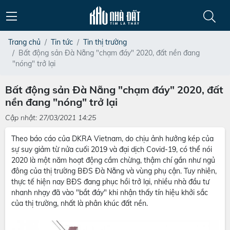
Trang chủ
Tin tức
Tin thị trường
Bất động sản Đà Nẵng "chạm đáy" 2020, đất nền đang
"nóng" trở lại
Bất động sản Đà Nẵng "chạm đáy" 2020, đất
nền đang "nóng" trở lại
Cập nhật: 27/03/2021 14:25
Theo báo cáo của DKRA Vietnam, do chịu ảnh hưởng kép của
sự suy giảm từ nửa cuối 2019 và đại dịch Covid-19, có thể nói
2020 là một năm hoạt động cầm chừng, thậm chí gần như ngủ
đông của thị trường BĐS Đà Nẵng và vùng phụ cận. Tuy nhiên,
thực tế hiện nay BĐS đang phục hồi trở lại, nhiều nhà đầu tư
nhanh nhạy đã vào "bắt đáy" khi nhận thấy tín hiệu khởi sắc
của thị trường, nhất là phân khúc đất nền.