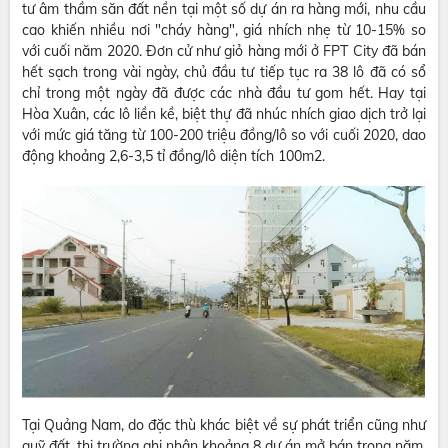
tư âm thầm săn đất nền tại một số dự án ra hàng mới, nhu cầu
cao khiến nhiều nơi "cháy hàng", giá nhích nhẹ từ 10-15% so
với cuối năm 2020. Đơn cử như giỏ hàng mới ở FPT City đã bán
hết sạch trong vài ngày, chủ đầu tư tiếp tục ra 38 lô đã có sổ
chỉ trong một ngày đã được các nhà đầu tư gom hết. Hay tại
Hòa Xuân, các lô liền kề, biệt thự đã nhúc nhích giao dịch trở lại
với mức giá tăng từ 100-200 triệu đồng/lô so với cuối 2020, dao
động khoảng 2,6-3,5 tỉ đồng/lô diện tích 100m2.
Tại Quảng Nam, do đặc thù khác biệt về sự phát triển cũng như
quỹ đất, thị trường ghi nhận khoảng 8 dự án mở bán trong năm,