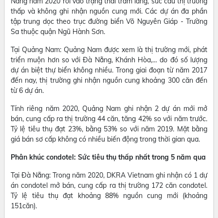
Nẵng năm 2020 rơi vào trạng thái trầm lắng, sức cầu thị trường
thấp và không ghi nhận nguồn cung mới. Các dự án đa phần
tập trung dọc theo trục đường biển Võ Nguyên Giáp - Trường
Sa thuộc quận Ngũ Hành Sơn.
Tại Quảng Nam: Quảng Nam được xem là thị trường mới, phát
triển muộn hơn so với Đà Nẵng, Khánh Hòa,… do đó số lượng
dự án biệt thự biển không nhiều. Trong giai đoạn từ năm 2017
đến nay, thị trường ghi nhận nguồn cung khoảng 300 căn đến
từ 6 dự án.
Tính riêng năm 2020, Quảng Nam ghi nhận 2 dự án mới mở
bán, cung cấp ra thị trường 44 căn, tăng 42% so với năm trước.
Tỷ lệ tiêu thụ đạt 23%, bằng 53% so với năm 2019. Mặt bằng
giá bán sơ cấp không có nhiều biến động trong thời gian qua.
Phân khúc condotel: Sức tiêu thụ thấp nhất trong 5 năm qua
Tại Đà Nẵng: Trong năm 2020, DKRA Vietnam ghi nhận có 1 dự
án condotel mở bán, cung cấp ra thị trường 172 căn condotel.
Tỷ lệ tiêu thụ đạt khoảng 88% nguồn cung mới (khoảng
151căn).