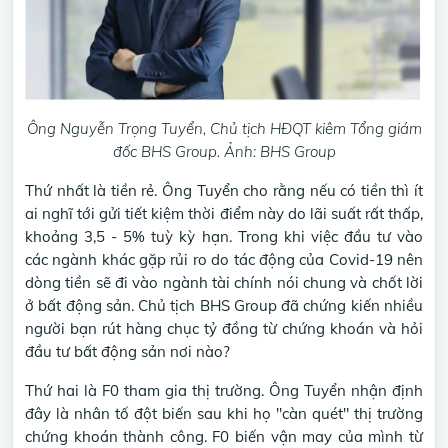
Ông Nguyễn Trọng Tuyển, Chủ tịch HĐQT kiêm Tổng giám
đốc BHS Group. Ảnh: BHS Group
Thứ nhất là tiền rẻ. Ông Tuyển cho rằng nếu có tiền thì ít
ai nghĩ tới gửi tiết kiệm thời điểm này do lãi suất rất thấp,
khoảng 3,5 - 5% tuỳ kỳ hạn. Trong khi việc đầu tư vào
các ngành khác gặp rủi ro do tác động của Covid-19 nên
dòng tiền sẽ đi vào ngành tài chính nói chung và chốt lời
ở bất động sản. Chủ tịch BHS Group đã chứng kiến nhiều
người bạn rút hàng chục tỷ đồng từ chứng khoán và hỏi
đầu tư bất động sản nơi nào?
Thứ hai là F0 tham gia thị trường. Ông Tuyển nhận định
đây là nhân tố đột biến sau khi họ "càn quét" thị trường
chứng khoán thành công. F0 biến vận may của mình từ