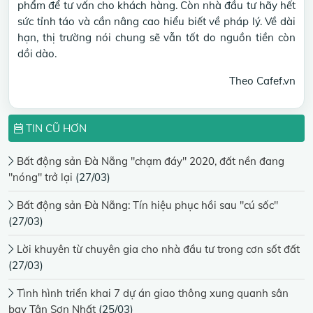
phẩm để tư vấn cho khách hàng. Còn nhà đầu tư hãy hết
sức tỉnh táo và cần nâng cao hiểu biết về pháp lý. Về dài
hạn, thị trường nói chung sẽ vẫn tốt do nguồn tiền còn
dồi dào.
Theo Cafef.vn
TIN CŨ HƠN
Bất động sản Đà Nẵng "chạm đáy" 2020, đất nền đang
"nóng" trở lại
(27/03)
Bất động sản Đà Nẵng: Tín hiệu phục hồi sau "cú sốc"
(27/03)
Lời khuyên từ chuyên gia cho nhà đầu tư trong cơn sốt đất
(27/03)
Tình hình triển khai 7 dự án giao thông xung quanh sân
bay Tân Sơn Nhất
(25/03)