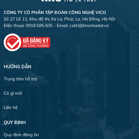
CÔNG TY CỎ PHẦN TẬP ĐOÀN CÔNG NGHỆ VICO
Số 27 LK 11, Khu đô thị Xa La, Phúc La, Hà Đông, Hà Nội
Điện thoại: 0918.585.505 - Email:
cskh@khonhadat.vn
HƯỚNG DẪN
Trung tâm hỗ trợ
Có gì mới
Liên hệ
QUY ĐỊNH
Quy định đăng tin