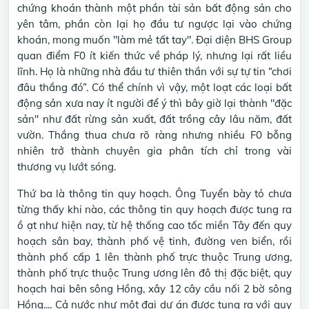
chứng khoán thành một phần tài sản bất động sản cho
yên tâm, phần còn lại họ đầu tư ngược lại vào chứng
khoán, mong muốn "làm mẻ tất tay". Đại diện BHS Group
quan điểm F0 ít kiến thức về pháp lý, nhưng lại rất liều
lĩnh. Họ là những nhà đầu tư thiên thần với sự tự tin “chơi
đâu thắng đó”. Có thể chính vì vậy, một loạt các loại bất
động sản xưa nay ít người để ý thì bây giờ lại thành "đặc
sản" như đất rừng sản xuất, đất trồng cây lâu năm, đất
vườn. Thắng thua chưa rõ ràng nhưng nhiều F0 bỗng
nhiên trở thành chuyên gia phân tích chỉ trong vài
thương vụ lướt sóng.
Thứ ba là thông tin quy hoạch. Ông Tuyển bày tỏ chưa
từng thấy khi nào, các thông tin quy hoạch được tung ra
ồ ạt như hiện nay, từ hệ thống cao tốc miền Tây đến quy
hoạch sân bay, thành phố vệ tinh, đường ven biển, rồi
thành phố cấp 1 lên thành phố trực thuộc Trung ương,
thành phố trực thuộc Trung ương lên đô thị đặc biệt, quy
hoạch hai bên sông Hồng, xây 12 cây cầu nối 2 bờ sông
Hồng.... Cả nước như một đại dự án được tung ra với quy