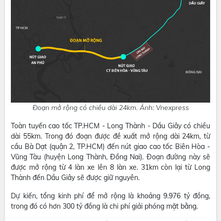
Đoạn mở rộng có chiều dài 24km. Ảnh: Vnexpress
Toàn tuyến cao tốc TP.HCM - Long Thành - Dầu Giây có chiều
dài 55km. Trong đó đoạn được đề xuất mở rộng dài 24km, từ
cầu Bà Dạt (quận 2, TP.HCM) đến nút giao cao tốc Biên Hòa -
Vũng Tàu (huyện Long Thành, Đồng Nai). Đoạn đường này sẽ
được mở rộng từ 4 làn xe lên 8 làn xe. 31km còn lại từ Long
Thành đến Dầu Giây sẽ được giữ nguyên.
Dự kiến, tổng kinh phí để mở rộng là khoảng 9.976 tỷ đồng,
trong đó có hơn 300 tỷ đồng là chi phí giải phóng mặt bằng.