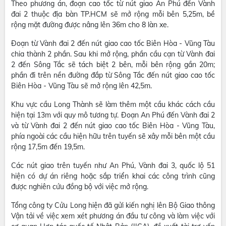
Theo phương án, đoạn cao tốc từ nút giao An Phú đến Vành
đai 2 thuộc địa bàn TP.HCM sẽ mở rộng mỗi bên 5,25m, bề
rộng mặt đường được nâng lên 36m cho 8 làn xe.
Đoạn từ Vành đai 2 đến nút giao cao tốc Biên Hòa - Vũng Tàu
chia thành 2 phần. Sau khi mở rộng, phần cầu cạn từ Vành đai
2 đến Sông Tắc sẽ tách biệt 2 bên, mỗi bên rộng gần 20m;
phần đi trên nền đường đắp từ Sông Tắc đến nút giao cao tốc
Biên Hòa - Vũng Tàu sẽ mở rộng lên 42,5m.
Khu vực cầu Long Thành sẽ làm thêm một cầu khác cách cầu
hiện tại 13m với quy mô tương tự. Đoạn An Phú đến Vành đai 2
và từ Vành đai 2 đến nút giao cao tốc Biên Hòa - Vũng Tàu,
phía ngoài các cầu hiện hữu trên tuyến sẽ xây mỗi bên một cầu
rộng 17,5m đến 19,5m.
Các nút giao trên tuyến như An Phú, Vành đai 3, quốc lộ 51
hiện có dự án riêng hoặc sắp triển khai các công trình cũng
được nghiên cứu đồng bộ với việc mở rộng.
Tổng công ty Cửu Long hiện đã gửi kiến nghị lên Bộ Giao thông
Vận tải về việc xem xét phương án đầu tư công và làm việc với