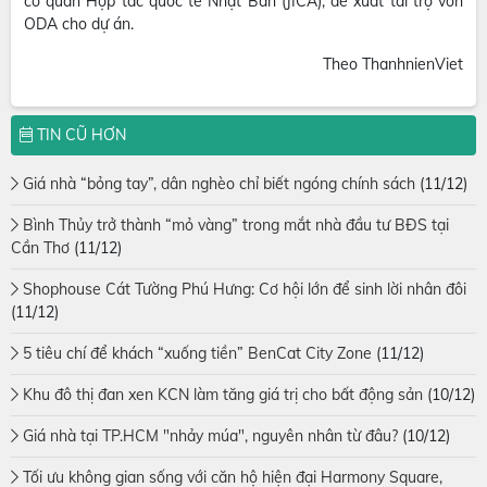
cơ quan Hợp tác quốc tế Nhật Bản (JICA), đề xuất tài trợ vốn
ODA cho dự án.
Theo ThanhnienViet
TIN CŨ HƠN
Giá nhà “bỏng tay”, dân nghèo chỉ biết ngóng chính sách
(11/12)
Bình Thủy trở thành “mỏ vàng” trong mắt nhà đầu tư BĐS tại
Cần Thơ
(11/12)
Shophouse Cát Tường Phú Hưng: Cơ hội lớn để sinh lời nhân đôi
(11/12)
5 tiêu chí để khách “xuống tiền” BenCat City Zone
(11/12)
Khu đô thị đan xen KCN làm tăng giá trị cho bất động sản
(10/12)
Giá nhà tại TP.HCM "nhảy múa", nguyên nhân từ đâu?
(10/12)
Tối ưu không gian sống với căn hộ hiện đại Harmony Square,