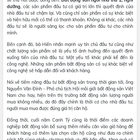
dưỡng
, các sản phẩm đầu tư có giá trị lớn thì quyết định của
nhà đầu tư sẽ chậm lại. Và cũng chỉ sản phẩm có sự khác biệt
và hiện hữu mới có thể có thanh khoản. Không ai khác, các nhà
đầu tư sẽ là người sàng lọc cho sản phẩm đầu tư cho chính
mình.
Bên cạnh đó, bà Hiền nhấn mạnh uy tín chủ đầu tư cũng như
chất lượng sản phẩm sẽ là yếu tố ảnh hưởng đến quyết định
xuống tiền của nhà đầu tư. Một yếu tố khác phải kể đến là
công nghệ. Những sản phẩm bất động sản có sự khác biệt về
công nghệ sẽ hấp dẫn đối với khách hàng.
Nói về tiềm năng đầu tư bất động sản trong thời gian tới, ông
Nguyễn Văn Đính - Phó chủ tịch Hội môi giới bất động sản Việt
Nam cho hay, hiện trên thị trường bất động sản lượng người
mua không nhiều, do đó đây chính là thời cơ cho nhà đầu tư,
người mua mua được đúng giá trị căn hộ.
Đồng thời, cuối năm Canh Tý cũng là thời điểm các doanh
nghiệp bất động sản bổ sung thêm nhiều căn vào giỏ hàng để
khách hàng có thêm lựa chọn căn hộ cũng như đưa ra chính
sách tốt cùng nhiều chương trình ưu đãi hấp dẫn, tặng quà có