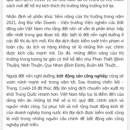
sách mới để hỗ trợ kích thích thị trường tăng trưởng trở lại.
Nhận định về phân khúc tiềm năng của thị trường trong năm
2021, ông Bùi Văn Doanh - Viện trưởng Viện nghiên cứu Bất
động sản Việt Nam cho rằng đất nền sẽ vẫn là phân khúc hấp
dẫn nhất trong giai đoạn tới, đặc biệt là đất nền nghỉ dưỡng ở
các đô thị du lịch mới. Khi đại dịch được kiểm soát trên phạm vi
toàn cầu, du lịch và hàng không sẽ là những lĩnh vực chính
được kích cầu mạnh mẽ. Do đó, những điểm sáng của thị
trường trong tương lai gần có thể kể đến như Phan Thiết (Bình
Thuận), Ninh Thuận, Quy Nhơn (Bình Định), Buôn Mê Thuột…
Ngoài đất nền nghỉ dưỡng,
bất động sản công nghiệp
cũng sẽ
vươn mình mạnh mẽ trong năm tới. Sau thương chiến Mỹ -
Trung, Covid-19 đã thúc đẩy làn sóng dịch chuyển sản xuất ra
khỏi Trung Quốc nhanh hơn. Việt Nam tiếp tục là điểm đến của
dòng tiền do những lợi thế về vị trí, quỹ đất, chính sách và
nguồn nhân công. Sự phục hồi và mở rộng hoạt động kinh tế
của doanh nghiệp trong nước khi đại dịch được kiểm soát cũng
là một trong những nguồn cầu chính để bất động sản công
nghiệp phát triển.