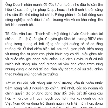
Ông Doanh nhấn mạnh, để đầu tư an toàn, nhà đầu tư cần tìm
hiểu kỹ các thông tin pháp lý, quy hoạch, tính thanh khoản cũng
như cân đối khả năng tài chính. Riêng phân khúc bất động sản
công nghiệp, nhà đầu tư cần trường vốn và có khả năng liên
kết kinh doanh tốt.
TS. Cấn Văn Lực - Thành viên Hội đồng tư vấn Chính sách tài
chính - tiền tệ Quốc gia, Chuyên gia Kinh tế trưởng BIDV cho
rằng trong tương lai, bất động sản nghỉ dưỡng sẽ có đà tăng
trưởng tốt. Ở thời điểm hiện tại, sau thời gian phát triển nóng
và mang tính tự phát cao, phân khúc này có dấu hiệu giảm tốc
và bước vào giai đoạn điều chỉnh. Đại dịch Covid-19 là cú bồi
khiến bất động sản nghỉ dưỡng rơi vào tình cảnh trầm lắng
nhưng cũng là cơ hội để loại hình này tiếp tục có sự điều chỉnh
theo hướng phù hợp với thị trường.
Xét về lâu dài,
bất động sản nghỉ dưỡng vẫn là phân khúc
tiềm năng
với 3 nguyên do chính. Thứ nhất, các bộ ngành và
chính quyền địa phương đang thay đổi, điều tiết để cung cầu
hợp lý hơn, có tính quy hoạch cao hơn. Hai là, ngành du lịch
Việt Nam đã và đang trở thành ngành kinh tế mũi nhọn, đóng