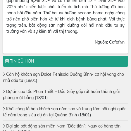
góp khoảng 9,2% GDP và có thể lên đến 12 - 14% GDP vào
2025 như chiến lược phát triển du lịch mà Thủ tướng đã ban
hành hồi đầu năm. Thứ ba, xu hướng second-home ngày càng
trở nên phổ biến hơn kể từ khi dịch bệnh bùng phát. Với thực
trạng trên, bất động sản nghỉ dưỡng đòi hỏi nhà đầu tư sự
trường vốn và sự kiên trì với thị trường.
Nguồn: Cafef.vn
TIN CŨ HƠN
Căn hộ khách sạn Dolce Penisola Quảng Bình- cơ hội vàng cho
nhà đầu tư
(18/01)
Dự án cao tốc Phan Thiết – Dầu Giây gấp rút hoàn thành giải
phóng mặt bằng
(18/01)
Khởi công tổ hợp khách sạn năm sao và trung tâm hội nghị quốc
tế nằm trong siêu dự án tại Quảng Bình
(18/01)
Đại gia bất động sản miền Nam “Bắc tiến”: Nguy cơ hàng tồn