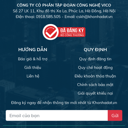
CÔNG TY CỎ PHẦN TẬP ĐOÀN CÔNG NGHỆ VICO
Số 27 LK 11, Khu đô thị Xa La, Phúc La, Hà Đông, Hà Nội
Điện thoại: 0918.585.505 - Email:
cskh@khonhadat.vn
HƯỚNG DẪN
QUY ĐỊNH
Báo giá & hỗ trợ
Quy định đăng tin
Giới thiệu
Quy chế hoạt động
Liên hệ
Điều khoản thỏa thuận
Chính sách bảo mật
Giải quyết khiếu nại
Đăng ký ngay để nhận thông tin mới nhất từ Khonhadat.vn
Gửi