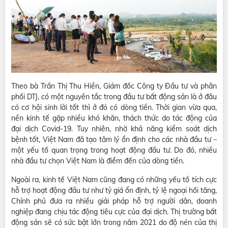
Theo bà Trần Thị Thu Hiền, Giám đốc Công ty Đầu tư và phân
phối DTJ, có một nguyên tắc trong đầu tư bất động sản là ở đâu
có cơ hội sinh lời tốt thì ở đó có dòng tiền. Thời gian vừa qua,
nền kinh tế gặp nhiều khó khăn, thách thức do tác động của
đại dịch Covid-19. Tuy nhiên, nhờ khả năng kiểm soát dịch
bệnh tốt, Việt Nam đã tạo tâm lý ổn định cho các nhà đầu tư –
một yếu tố quan trọng trong hoạt động đầu tư. Do đó, nhiều
nhà đầu tư chọn Việt Nam là điểm đến của dòng tiền.
Ngoài ra, kinh tế Việt Nam cũng đang có những yếu tố tích cực
hỗ trợ hoạt động đầu tư như tỷ giá ổn định, tỷ lệ ngoại hối tăng,
Chính phủ đưa ra nhiều giải pháp hỗ trợ người dân, doanh
nghiệp đang chịu tác động tiêu cực của đại dịch. Thị trường bất
động sản sẽ có sức bật lớn trong năm 2021 do độ nén của thị