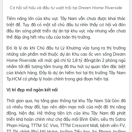
Cơ hội sở hữu và đầu tư vượt trội tại Dream Home Riverside
Tiềm năng lớn của khu vực Tây Nam vẫn chưa được khai thác
triệt để. Tuy đã có một số chủ đầu tư nhìn thấy cơ hội và đón
đầu làn sóng phát triển dự án tại khu vực này nhưng vẫn chưa
thể đáp ứng hết nhu cầu của toàn thị trường.
Đó là lý do khi Chủ đầu tư Lý Khương vừa tung ra thị trường
những sản phẩm mới thuộc dự án Khu cao ốc ven sông Dream
Home Riverside với mức giá chỉ từ 1,8 tỷ đồng/căn 2 phòng ngủ
nhắm tới đối tượng tầm trung đã thu hút sự quan tâm đặc biệt
của khách hàng. Đây là dự án hiếm hoi tại thị trường Tây Nam
Tp.HCM có pháp lý hoàn chỉnh trong giai đoạn hiện tại.
Vị trí đẹp mở ngàn kết nối
Thời gian qua, hạ tầng giao thông tại khu Tây Nam Sài Gòn đã
có nhiều thay đổi, tạo nên diện mạo mới của một đô thị năng
động, hiện đại. Hệ thống tiện ích của khu Tây Nam đã phát
triển khá hoàn chỉnh như: chợ đầu mối Bình Điền, siêu thị Satra
Phạm Hùng, TTTM SC Vivo, TTTM Crescent Mall, bệnh viên FV,
TT Tài chính Phú Mỹ Hưng, trường Tiểu học An Phong, trường