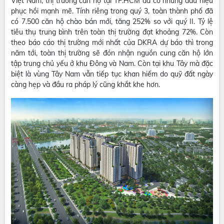
Việt Nam, thị trường căn hộ tại TP.HCM đã có những dấu hiệu
phục hồi mạnh mẽ. Tính riêng trong quý 3, toàn thành phố đã
có 7.500 căn hộ chào bán mới, tăng 252% so với quý II. Tỷ lệ
tiêu thụ trung bình trên toàn thị trường đạt khoảng 72%. Còn
theo báo cáo thị trường mới nhất của DKRA dự báo thì trong
năm tới, toàn thị trường sẽ đón nhận nguồn cung căn hộ lớn
tập trung chủ yếu ở khu Đông và Nam. Còn tại khu Tây mà đặc
biệt là vùng Tây Nam vẫn tiếp tục khan hiếm do quỹ đất ngày
càng hẹp và đầu ra pháp lý cũng khắt khe hơn.