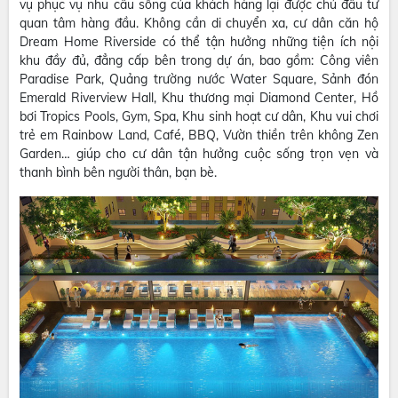
vụ phục vụ nhu cầu sống của khách hàng lại được chủ đầu tư
quan tâm hàng đầu. Không cần di chuyển xa, cư dân căn hộ
Dream Home Riverside có thể tận hưởng những tiện ích nội
khu đầy đủ, đẳng cấp bên trong dự án, bao gồm: Công viên
Paradise Park, Quảng trường nước Water Square, Sảnh đón
Emerald Riverview Hall, Khu thương mại Diamond Center, Hồ
bơi Tropics Pools, Gym, Spa, Khu sinh hoạt cư dân, Khu vui chơi
trẻ em Rainbow Land, Café, BBQ, Vườn thiền trên không Zen
Garden… giúp cho cư dân tận hưởng cuộc sống trọn vẹn và
thanh bình bên người thân, bạn bè.