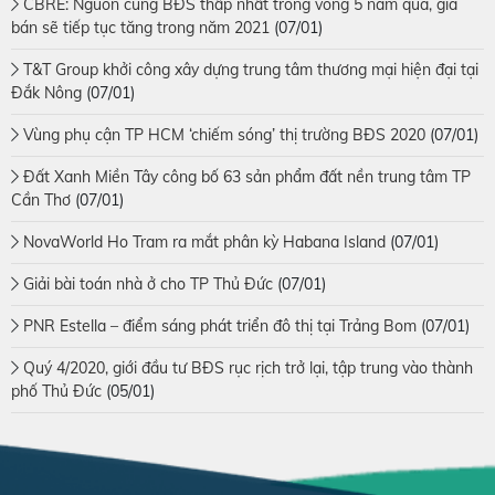
CBRE: Nguồn cung BĐS thấp nhất trong vòng 5 năm qua, giá
bán sẽ tiếp tục tăng trong năm 2021
(07/01)
T&T Group khởi công xây dựng trung tâm thương mại hiện đại tại
Đắk Nông
(07/01)
Vùng phụ cận TP HCM ‘chiếm sóng’ thị trường BĐS 2020
(07/01)
Đất Xanh Miền Tây công bố 63 sản phẩm đất nền trung tâm TP
Cần Thơ
(07/01)
NovaWorld Ho Tram ra mắt phân kỳ Habana Island
(07/01)
Giải bài toán nhà ở cho TP Thủ Đức
(07/01)
PNR Estella – điểm sáng phát triển đô thị tại Trảng Bom
(07/01)
Quý 4/2020, giới đầu tư BĐS rục rịch trở lại, tập trung vào thành
phố Thủ Đức
(05/01)