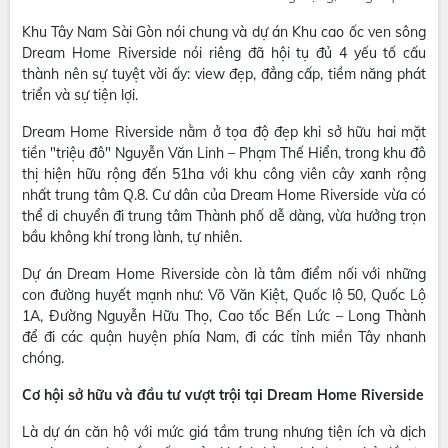
Khu Tây Nam Sài Gòn nói chung và dự án Khu cao ốc ven sông
Dream Home Riverside nói riêng đã hội tụ đủ 4 yếu tố cấu
thành nên sự tuyệt vời ấy: view đẹp, đẳng cấp, tiềm năng phát
triển và sự tiện lợi.
Dream Home Riverside nằm ở tọa độ đẹp khi sở hữu hai mặt
tiền "triệu đô" Nguyễn Văn Linh – Phạm Thế Hiển, trong khu đô
thị hiện hữu rộng đến 51ha với khu công viên cây xanh rộng
nhất trung tâm Q.8. Cư dân của Dream Home Riverside vừa có
thể di chuyển đi trung tâm Thành phố dễ dàng, vừa hưởng trọn
bầu không khí trong lành, tự nhiên.
Dự án Dream Home Riverside còn là tâm điểm nối với những
con đường huyết mạnh như: Võ Văn Kiệt, Quốc lộ 50, Quốc Lộ
1A, Đường Nguyễn Hữu Thọ, Cao tốc Bến Lức – Long Thành
để đi các quận huyện phía Nam, đi các tỉnh miền Tây nhanh
chóng.
Cơ hội sở hữu và đầu tư vượt trội tại Dream Home Riverside
Là dự án căn hộ với mức giá tầm trung nhưng tiện ích và dịch