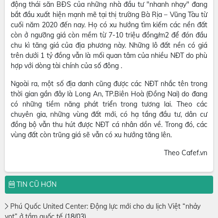
động thái săn BĐS của những nhà đầu tư "nhanh nhạy" đang
bắt đầu xuất hiện mạnh mẽ tại thị trường Bà Rịa – Vũng Tàu từ
cuối năm 2020 đến nay. Họ có xu hướng tìm kiếm các nền đất
còn ở ngưỡng giá còn mềm từ 7-10 triệu đồng/m2 để đón đầu
chu kì tăng giá của địa phương này. Những lô đất nền có giá
trên dưới 1 tỷ đồng vẫn là mối quan tâm của nhiều NĐT do phù
hợp với dòng tài chính của số đông .
Ngoài ra, một số địa danh cũng được các NĐT nhắc tên trong
thời gian gần đây là Long An, TP.Biên Hoà (Đồng Nai) do đang
có những tiềm năng phát triển trong tương lai. Theo các
chuyên gia, những vùng đất mới, có hạ tầng đầu tư, dân cư
đồng bộ vẫn thu hút được NĐT cá nhân dồn về. Trong đó, các
vùng đất còn trũng giá sẽ vẫn có xu hướng tăng lên.
Theo Cafef.vn
TIN CŨ HƠN
Phú Quốc United Center: Động lực mới cho du lịch Việt “nhảy
vọt” ở tầm quốc tế
(18/03)