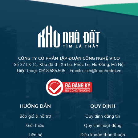
CÔNG TY CỎ PHẦN TẬP ĐOÀN CÔNG NGHỆ VICO
Số 27 LK 11, Khu đô thị Xa La, Phúc La, Hà Đông, Hà Nội
Điện thoại: 0918.585.505 - Email:
cskh@khonhadat.vn
HƯỚNG DẪN
QUY ĐỊNH
Báo giá & hỗ trợ
Quy định đăng tin
Giới thiệu
Quy chế hoạt động
Liên hệ
Điều khoản thỏa thuận