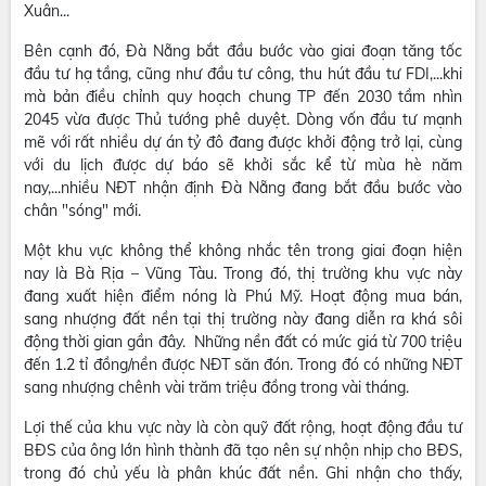
Xuân...
Bên cạnh đó, Đà Nẵng bắt đầu bước vào giai đoạn tăng tốc
đầu tư hạ tầng, cũng như đầu tư công, thu hút đầu tư FDI,...khi
mà bản điều chỉnh quy hoạch chung TP đến 2030 tầm nhìn
2045 vừa được Thủ tướng phê duyệt. Dòng vốn đầu tư mạnh
mẽ với rất nhiều dự án tỷ đô đang được khởi động trở lại, cùng
với du lịch được dự báo sẽ khởi sắc kể từ mùa hè năm
nay,...nhiều NĐT nhận định Đà Nẵng đang bắt đầu bước vào
chân "sóng" mới.
Một khu vực không thể không nhắc tên trong giai đoạn hiện
nay là Bà Rịa – Vũng Tàu. Trong đó, thị trường khu vực này
đang xuất hiện điểm nóng là Phú Mỹ. Hoạt động mua bán,
sang nhượng đất nền tại thị trường này đang diễn ra khá sôi
động thời gian gần đây. Những nền đất có mức giá từ 700 triệu
đến 1.2 tỉ đồng/nền được NĐT săn đón. Trong đó có những NĐT
sang nhượng chênh vài trăm triệu đồng trong vài tháng.
Lợi thế của khu vực này là còn quỹ đất rộng, hoạt động đầu tư
BĐS của ông lớn hình thành đã tạo nên sự nhộn nhịp cho BĐS,
trong đó chủ yếu là phân khúc đất nền. Ghi nhận cho thấy,