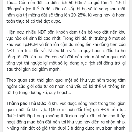
Tàu…. Các nền đất có diện tích 50-60m2 có giá tầm 1 -1.5 tỉ
đồng/nền (có thể là đất dân có sổ) thì họ sẽ kì vọng sau một
năm giá trị miếng đất sẽ tăng lên 20-25%. Kì vọng này là hoàn
toàn thực tế có thể đạt được.
Hiện nay, nhiều NĐT băn khoăn đem tiền bỏ vào đất nền khu
vực nào để sinh lời cao nhất. Trong khi đó, thị trường ở một số
khu vực Tp.HCM và tỉnh lân cận đã nóng lên khi dòng tiền của
NĐT liên tục dồn về. Nhiều khu vực có quy hoạch, đầu tư hạ
tầng tốt đã liên tục lên cơn sốt đất nền hơn một năm qua, giá
tăng vọt thì ngược lại một số lại đang rục rịch sôi động trở lại
sau thời gian dài giảm mạnh.
Theo quan sát, thời gian qua, một số khu vực nằm trong tầm
ngắm của giới đầu tư cá nhân chủ yếu có lợi thế về thông tin
tốt hạ tầng, đường xá, quy hoạch...
Thành phố Thủ Đức:
là khu vực được nóng nhất trong thời gian
qua, nhất là khu vực Q.9 (khi chưa đổi tên) giá BĐS liên tục
được thiết lập trong khoảng thời gian ngắn. Ghi nhận cho thấy,
hoạt động mua bán đất nền tại khu vực này diễn ra nhộn nhịp.
Những nền đất có giá trên dưới 3 tỉ đồng được mua bán nhanh