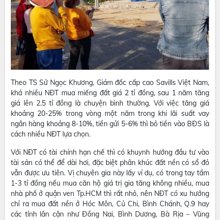
Theo TS Sử Ngọc Khương, Giám đốc cấp cao Savills Việt Nam,
khá nhiều NĐT mua miếng đất giá 2 tỉ đồng, sau 1 năm tăng
giá lên 2.5 tỉ đồng là chuyện bình thường. Với việc tăng giá
khoảng 20-25% trong vòng một năm trong khi lãi suất vay
ngân hàng khoảng 8-10%, tiền gửi 5-6% thì bỏ tiền vào BĐS là
cách nhiều NĐT lựa chọn.
Với NĐT có tài chính hạn chế thì có khuynh hướng đầu tư vào
tài sản có thể để dài hơi, đặc biệt phân khúc đất nền có sổ đỏ
vẫn được ưu tiên. Vị chuyên gia này lấy ví dụ, có trong tay tầm
1-3 tỉ đồng nếu mua căn hộ giá trị gia tăng không nhiều, mua
nhà phố ở quận ven Tp.HCM thì rất nhỏ, nên NĐT có xu hướng
chỉ ra mua đất nền ở Hóc Môn, Củ Chi, Bình Chánh, Q.9 hay
các tỉnh lân cận như Đồng Nai, Bình Dương, Bà Rịa – Vũng