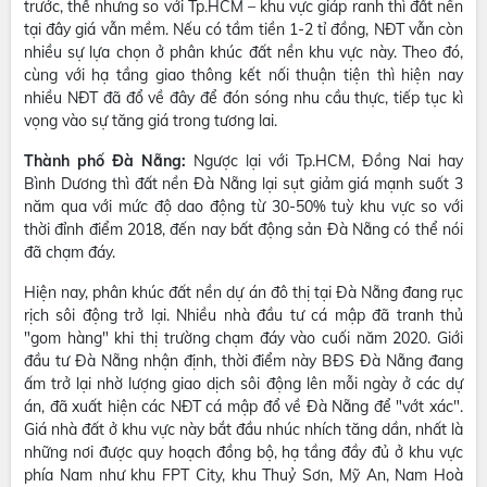
trước, thế nhưng so với Tp.HCM – khu vực giáp ranh thì đất nền
tại đây giá vẫn mềm. Nếu có tầm tiền 1-2 tỉ đồng, NĐT vẫn còn
nhiều sự lựa chọn ở phân khúc đất nền khu vực này. Theo đó,
cùng với hạ tầng giao thông kết nối thuận tiện thì hiện nay
nhiều NĐT đã đổ về đây để đón sóng nhu cầu thực, tiếp tục kì
vọng vào sự tăng giá trong tương lai.
Thành phố Đà Nẵng:
Ngược lại với Tp.HCM, Đồng Nai hay
Bình Dương thì đất nền Đà Nẵng lại sụt giảm giá mạnh suốt 3
năm qua với mức độ dao động từ 30-50% tuỳ khu vực so với
thời đỉnh điểm 2018, đến nay bất động sản Đà Nẵng có thể nói
đã chạm đáy.
Hiện nay, phân khúc đất nền dự án đô thị tại Đà Nẵng đang rục
rịch sôi động trở lại. Nhiều nhà đầu tư cá mập đã tranh thủ
"gom hàng" khi thị trường chạm đáy vào cuối năm 2020. Giới
đầu tư Đà Nẵng nhận định, thời điểm này BĐS Đà Nẵng đang
ấm trở lại nhờ lượng giao dịch sôi động lên mỗi ngày ở các dự
án, đã xuất hiện các NĐT cá mập đổ về Đà Nẵng để "vớt xác".
Giá nhà đất ở khu vực này bắt đầu nhúc nhích tăng dần, nhất là
những nơi được quy hoạch đồng bộ, hạ tầng đầy đủ ở khu vực
phía Nam như khu FPT City, khu Thuỷ Sơn, Mỹ An, Nam Hoà