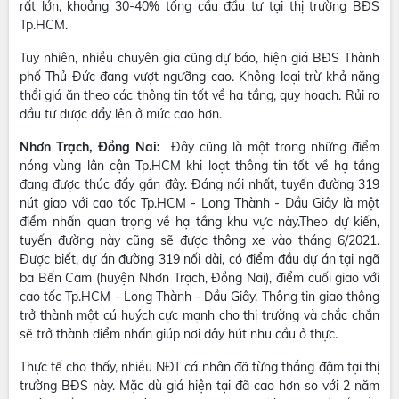
rất lớn, khoảng 30-40% tổng cầu đầu tư tại thị trường BĐS
Tp.HCM.
Tuy nhiên, nhiều chuyên gia cũng dự báo, hiện giá BĐS Thành
phố Thủ Đức đang vượt ngưỡng cao. Không loại trừ khả năng
thổi giá ăn theo các thông tin tốt về hạ tầng, quy hoạch. Rủi ro
đầu tư được đẩy lên ở mức cao hơn.
Nhơn Trạch, Đồng Nai:
Đây cũng là một trong những điểm
nóng vùng lân cận Tp.HCM khi loạt thông tin tốt về hạ tầng
đang được thúc đẩy gần đây. Đáng nói nhất, tuyến đường 319
nút giao với cao tốc Tp.HCM - Long Thành - Dầu Giây là một
điểm nhấn quan trọng về hạ tầng khu vực này.Theo dự kiến,
tuyến đường này cũng sẽ được thông xe vào tháng 6/2021.
Được biết, dự án đường 319 nối dài, có điểm đầu dự án tại ngã
ba Bến Cam (huyện Nhơn Trạch, Đồng Nai), điểm cuối giao với
cao tốc Tp.HCM - Long Thành - Dầu Giây. Thông tin giao thông
trở thành một cú huých cực mạnh cho thị trường và chắc chắn
sẽ trở thành điểm nhấn giúp nơi đây hút nhu cầu ở thực.
Thực tế cho thấy, nhiều NĐT cá nhân đã từng thắng đậm tại thị
trường BĐS này. Mặc dù giá hiện tại đã cao hơn so với 2 năm