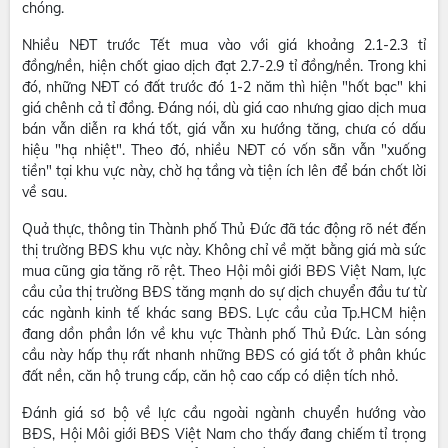
chóng.
Nhiều NĐT trước Tết mua vào với giá khoảng 2.1-2.3 tỉ
đồng/nền, hiện chốt giao dịch đạt 2.7-2.9 tỉ đồng/nền. Trong khi
đó, những NĐT có đất trước đó 1-2 năm thì hiện "hốt bạc" khi
giá chênh cả tỉ đồng. Đáng nói, dù giá cao nhưng giao dịch mua
bán vẫn diễn ra khá tốt, giá vẫn xu hướng tăng, chưa có dấu
hiệu "hạ nhiệt". Theo đó, nhiều NĐT có vốn sẵn vẫn "xuống
tiền" tại khu vực này, chờ hạ tầng và tiện ích lên để bán chốt lời
về sau.
Quả thực, thông tin Thành phố Thủ Đức đã tác động rõ nét đến
thị trường BĐS khu vực này. Không chỉ về mặt bằng giá mà sức
mua cũng gia tăng rõ rệt. Theo Hội môi giới BĐS Việt Nam, lực
cầu của thị trường BĐS tăng mạnh do sự dịch chuyển đầu tư từ
các ngành kinh tế khác sang BĐS. Lực cầu của Tp.HCM hiện
đang dồn phần lớn về khu vực Thành phố Thủ Đức. Làn sóng
cầu này hấp thụ rất nhanh những BĐS có giá tốt ở phân khúc
đất nền, căn hộ trung cấp, căn hộ cao cấp có diện tích nhỏ.
Đánh giá sơ bộ về lực cầu ngoài ngành chuyển hướng vào
BĐS, Hội Môi giới BĐS Việt Nam cho thấy đang chiếm tỉ trọng