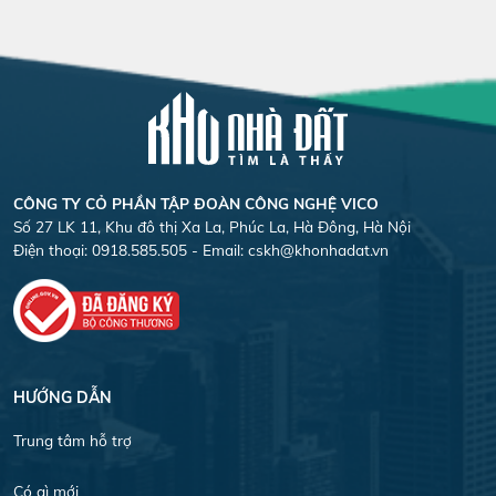
CÔNG TY CỎ PHẦN TẬP ĐOÀN CÔNG NGHỆ VICO
Số 27 LK 11, Khu đô thị Xa La, Phúc La, Hà Đông, Hà Nội
Điện thoại: 0918.585.505 - Email:
cskh@khonhadat.vn
HƯỚNG DẪN
Trung tâm hỗ trợ
Có gì mới