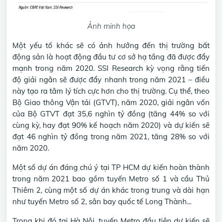
Ảnh minh họa
Một yếu tố khác sẽ có ảnh hưởng đến thị trường bất
động sản là hoạt động đầu tư cơ sở hạ tầng đã được đẩy
mạnh trong năm 2020. SSI Research kỳ vọng rằng tiến
độ giải ngân sẽ được đẩy nhanh trong năm 2021 – điều
này tạo ra tâm lý tích cực hơn cho thị trường. Cụ thể, theo
Bộ Giao thông Vận tải (GTVT), năm 2020, giải ngân vốn
của Bộ GTVT đạt 35,6 nghìn tỷ đồng (tăng 44% so với
cùng kỳ, hay đạt 90% kế hoạch năm 2020) và dự kiến sẽ
đạt 46 nghìn tỷ đồng trong năm 2021, tăng 28% so với
năm 2020.
Một số dự án đáng chú ý tại TP HCM dự kiến hoàn thành
trong năm 2021 bao gồm tuyến Metro số 1 và cầu Thủ
Thiêm 2, cùng một số dự án khác trong trung và dài hạn
như tuyến Metro số 2, sân bay quốc tế Long Thành...
Trong khi đó tại Hà Nội, tuyến Metro đầu tiên dự kiến sẽ