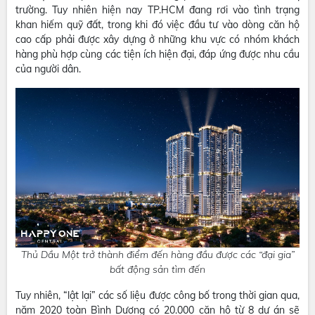
trường. Tuy nhiên hiện nay TP.HCM đang rơi vào tình trạng
khan hiếm quỹ đất, trong khi đó việc đầu tư vào dòng căn hộ
cao cấp phải được xây dựng ở những khu vực có nhóm khách
hàng phù hợp cùng các tiện ích hiện đại, đáp ứng được nhu cầu
của người dân.
Thủ Dầu Một trở thành điểm đến hàng đầu được các “đại gia”
bất động sản tìm đến
Tuy nhiên, “lật lại” các số liệu được công bố trong thời gian qua,
năm 2020 toàn Bình Dương có 20.000 căn hộ từ 8 dự án sẽ