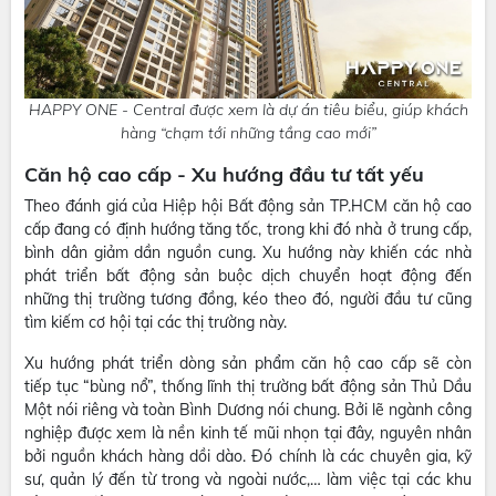
HAPPY ONE - Central được xem là dự án tiêu biểu, giúp khách
hàng “chạm tới những tầng cao mới”
Căn hộ cao cấp - Xu hướng đầu tư tất yếu
Theo đánh giá của Hiệp hội Bất động sản TP.HCM căn hộ cao
cấp đang có định hướng tăng tốc, trong khi đó nhà ở trung cấp,
bình dân giảm dần nguồn cung. Xu hướng này khiến các nhà
phát triển bất động sản buộc dịch chuyển hoạt động đến
những thị trường tương đồng, kéo theo đó, người đầu tư cũng
tìm kiếm cơ hội tại các thị trường này.
Xu hướng phát triển dòng sản phẩm căn hộ cao cấp sẽ còn
tiếp tục “bùng nổ”, thống lĩnh thị trường bất động sản Thủ Dầu
Một nói riêng và toàn Bình Dương nói chung. Bởi lẽ ngành công
nghiệp được xem là nền kinh tế mũi nhọn tại đây, nguyên nhân
bởi nguồn khách hàng dồi dào. Đó chính là các chuyên gia, kỹ
sư, quản lý đến từ trong và ngoài nước,… làm việc tại các khu