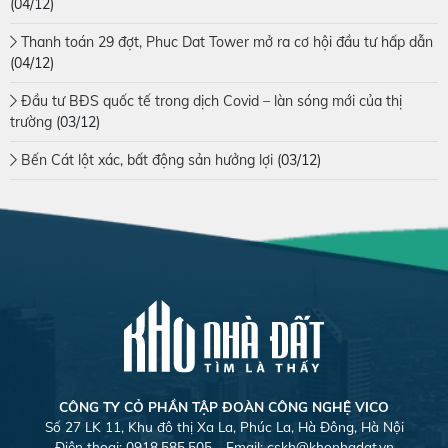
(04/12)
Thanh toán 29 đợt, Phuc Dat Tower mở ra cơ hội đầu tư hấp dẫn
(04/12)
Đầu tư BĐS quốc tế trong dịch Covid – làn sóng mới của thị
trường
(03/12)
Bến Cát lột xác, bất động sản hưởng lợi
(03/12)
CÔNG TY CỎ PHẦN TẬP ĐOÀN CÔNG NGHỆ VICO
Số 27 LK 11, Khu đô thị Xa La, Phúc La, Hà Đông, Hà Nội
Điện thoại: 0918.585.505 - Email:
cskh@khonhadat.vn