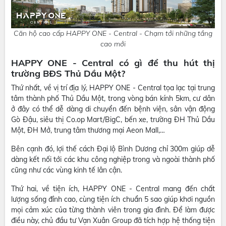
Căn hộ cao cấp HAPPY ONE - Central - Chạm tới những tầng
cao mới
HAPPY ONE - Central có gì để thu hút thị
trường BĐS Thủ Dầu Một?
Thứ nhất, về vị trí địa lý, HAPPY ONE - Central tọa lạc tại trung
tâm thành phố Thủ Dầu Một, trong vòng bán kính 5km, cư dân
ở đây có thể dễ dàng di chuyển đến bệnh viện, sân vận động
Gò Đậu, siêu thị Co.op Mart/BigC, bến xe, trường ĐH Thủ Dầu
Một, ĐH Mở, trung tâm thương mại Aeon Mall,…
Bên cạnh đó, lợi thế cách Đại lộ Bình Dương chỉ 300m giúp dễ
dàng kết nối tới các khu công nghiệp trong và ngoài thành phố
cũng như các vùng kinh tế lân cận.
Thứ hai, về tiện ích, HAPPY ONE - Central mang đến chất
lượng sống đỉnh cao, cùng tiện ích chuẩn 5 sao giúp khơi nguồn
mọi cảm xúc của từng thành viên trong gia đình. Để làm được
điều này, chủ đầu tư Vạn Xuân Group đã tích hợp hệ thống tiện