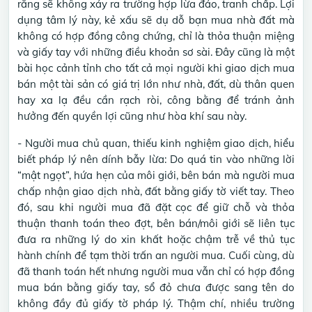
rằng sẽ không xảy ra trường hợp lừa đảo, tranh chấp. Lợi
dụng tâm lý này, kẻ xấu sẽ dụ dỗ bạn mua nhà đất mà
không có hợp đồng công chứng, chỉ là thỏa thuận miệng
và giấy tay với những điều khoản sơ sài. Đây cũng là một
bài học cảnh tỉnh cho tất cả mọi người khi giao dịch mua
bán một tài sản có giá trị lớn như nhà, đất, dù thân quen
hay xa lạ đều cần rạch ròi, công bằng để tránh ảnh
hưởng đến quyền lợi cũng như hòa khí sau này.
- Người mua chủ quan, thiếu kinh nghiệm giao dịch, hiểu
biết pháp lý nên dính bẫy lừa: Do quá tin vào những lời
“mật ngọt”, hứa hẹn của môi giới, bên bán mà người mua
chấp nhận giao dịch nhà, đất bằng giấy tờ viết tay. Theo
đó, sau khi người mua đã đặt cọc để giữ chỗ và thỏa
thuận thanh toán theo đợt, bên bán/môi giới sẽ liên tục
đưa ra những lý do xin khất hoặc chậm trễ về thủ tục
hành chính để tạm thời trấn an người mua. Cuối cùng, dù
đã thanh toán hết nhưng người mua vẫn chỉ có hợp đồng
mua bán bằng giấy tay, sổ đỏ chưa được sang tên do
không đầy đủ giấy tờ pháp lý. Thậm chí, nhiều trường