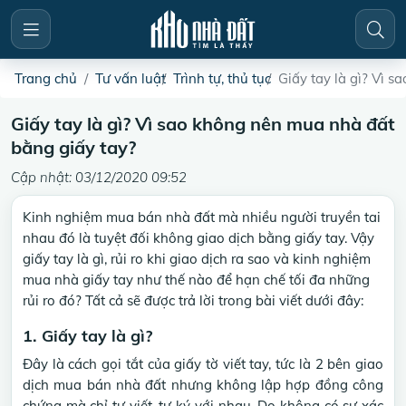
Trang chủ
Tư vấn luật
Trình tự, thủ tục
Giấy tay là gì? Vì 
Giấy tay là gì? Vì sao không nên mua nhà đất
bằng giấy tay?
Cập nhật: 03/12/2020 09:52
Kinh nghiệm mua bán nhà đất mà nhiều người truyền tai
nhau đó là tuyệt đối không giao dịch bằng giấy tay. Vậy
giấy tay là gì, rủi ro khi giao dịch ra sao và kinh nghiệm
mua nhà giấy tay như thế nào để hạn chế tối đa những
rủi ro đó? Tất cả sẽ được trả lời trong bài viết dưới đây:
1. Giấy tay là gì?
Đây là cách gọi tắt của giấy tờ viết tay, tức là 2 bên giao
dịch mua bán nhà đất nhưng không lập hợp đồng công
chứng mà chỉ tự viết, tự ký với nhau. Do không có sự xác