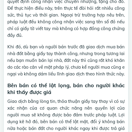
quyết định công nhận việc chuyển nhượng, tặng cho đó.
Để thực hiện điều này, trên thực tế đòi hỏi rất nhiều công
sức, thủ tục và thời gian. Ngoại trừ trường hợp nêu trên,
pháp luật đều không công nhận việc sang tên sổ đỏ nếu
chỉ có giấy tờ viết tay mà không có hợp đồng công chứng
đầy đủ.
Khi đó, dù bạn và người bán trước đã giao dịch mua bán
nhà đất bằng giấy tay thành công, nhưng trong tương lai
nếu bạn muốn bán lại nhà, đất này thì cũng rất khó khăn
do các rào cản về mặt pháp lý, chưa kể người mua cũng e
ngại và không dám liều lĩnh giao dịch theo hình thức này.
Bên bán có thể lật lọng, bán cho người khác
khi thấy được giá
Giao dịch bằng lòng tin, thỏa thuận giấy tay thay vì có sự
xác nhận của cơ quan chức năng nên quyền lợi của
người mua sẽ không được bảo đảm trước pháp luật. Lợi
dụng kẽ hở đó, bên bán có thể lật mặt, đổi ý không bán
nữa hoặc bán đất cho người khác ngay khi được trả giá