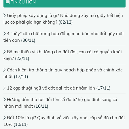
TIN CŨ HƠN
Giấy phép xây dựng là gì? Nhà đang xây mà giấy hết hiệu
lực có phải gia hạn không?
(02/12)
4 "bẫy" câu chữ trong hợp đồng mua bán nhà đất gây mất
tiền oan
(30/11)
Bố mẹ thiên vị khi tặng cho đất đai, con cái có quyền khởi
kiện?
(23/11)
Cách kiểm tra thông tin quy hoạch hợp pháp và chính xác
nhất
(17/11)
12 cặp thuật ngữ về đất đai rất dễ nhầm lẫn
(17/11)
Hướng dẫn thủ tục đổi tên sổ đỏ từ hộ gia đình sang cá
nhân mới nhất
(16/11)
Đất 10% là gì? Quy định về việc xây nhà, cấp sổ đỏ cho đất
10%
(10/11)