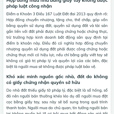
Hợp đồng mua nhà bằng giấy tay không được
pháp luật công nhận
Điểm a Khoản 3 Điều 167 Luật Đất đai 2013 quy định rõ:
Hợp đồng chuyển nhượng, tặng cho, thế chấp, góp vốn
bằng quyền sử dụng đất, quyền sử dụng đất và tài sản
gắn liền với đất phải được công chứng hoặc chứng thực,
trừ trường hợp kinh doanh bất động sản quy định tại
điểm b khoản này. Điều đó có nghĩa hơp đồng chuyển
nhượng quyền sử dụng đất phải được công chứng hoặc
chứng thực mới có hiệu lực, nếu chỉ bằng giấy viết tay sẽ
không có giá trị pháp lý và quyền lợi của các bên, đặc
biệt là người mua sẽ không được pháp luật bảo vệ.
Khó xác minh nguồn gốc nhà, đất do không
có giấy chứng nhận quyền sở hữu
Do nhà đất thiếu giấy tờ pháp lý, đặc biệt là sổ hồng, sổ
đỏ nên người bán thường khéo léo dụ dỗ người mua đặt
cọc bằng giấy tay, sau này sẽ bổ sung trong quá trình
thanh toán. Người mua do chủ quan, tin tưởng người bán
lại không muốn bỏ lỡ cơ hội mua bất động sản giá tốt