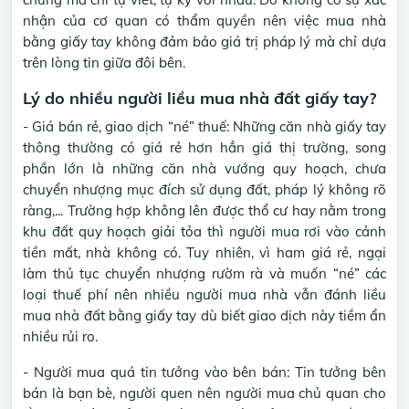
nhận của cơ quan có thẩm quyền nên việc mua nhà
bằng giấy tay không đảm bảo giá trị pháp lý mà chỉ dựa
trên lòng tin giữa đôi bên.
Lý do nhiều người liều mua nhà đất giấy tay?
- Giá bán rẻ, giao dịch “né” thuế: Những căn nhà giấy tay
thông thường có giá rẻ hơn hẳn giá thị trường, song
phần lớn là những căn nhà vướng quy hoạch, chưa
chuyển nhượng mục đích sử dụng đất, pháp lý không rõ
ràng,... Trường hợp không lên được thổ cư hay nằm trong
khu đất quy hoạch giải tỏa thì người mua rơi vào cảnh
tiền mất, nhà không có. Tuy nhiên, vì ham giá rẻ, ngại
làm thủ tục chuyển nhượng rườm rà và muốn “né” các
loại thuế phí nên nhiều người mua nhà vẫn đánh liều
mua nhà đất bằng giấy tay dù biết giao dịch này tiềm ẩn
nhiều rủi ro.
- Người mua quá tin tưởng vào bên bán: Tin tưởng bên
bán là bạn bè, người quen nên người mua chủ quan cho