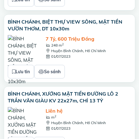
BÌNH CHÁNH, BIỆT THỰ VIEW SÔNG, MẶT TIỀN
VƯỜN THƠM, DT 10x30m
7 Tỷ, 600 Triệu Đồng
2
248 m
Huyện Bình Chánh, Hồ Chí Minh
01/07/2023
Lưu tin
So sánh
BÌNH CHÁNH, XƯỞNG MẶT TIỀN ĐƯỜNG LÔ 2
TRẦN VĂN GIÀU KV 22x27m, CHỈ 13 TỶ
Liên hệ
2
m
Huyện Bình Chánh, Hồ Chí Minh
01/07/2023