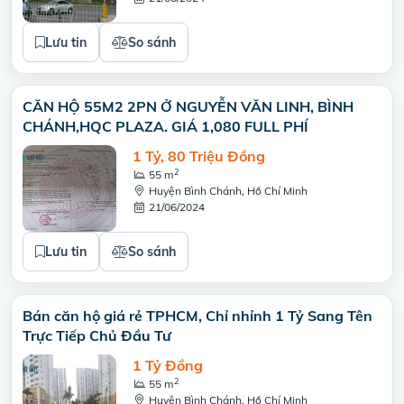
Lưu tin
So sánh
CĂN HỘ 55M2 2PN Ở NGUYỄN VĂN LINH, BÌNH
CHÁNH,HQC PLAZA. GIÁ 1,080 FULL PHÍ
1 Tỷ, 80 Triệu Đồng
2
55 m
Huyện Bình Chánh, Hồ Chí Minh
21/06/2024
Lưu tin
So sánh
Bán căn hộ giá rẻ TPHCM, Chỉ nhỉnh 1 Tỷ Sang Tên
Trực Tiếp Chủ Đầu Tư
1 Tỷ Đồng
2
55 m
Huyện Bình Chánh, Hồ Chí Minh