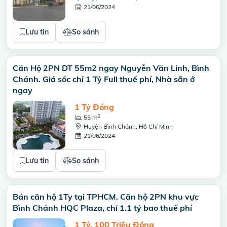
21/06/2024
Lưu tin
So sánh
Căn Hộ 2PN DT 55m2 ngay Nguyễn Văn Linh, Bình
Chánh. Giá sốc chỉ 1 Tỷ Full thuế phí, Nhà sẵn ở
ngay
1 Tỷ Đồng
2
55 m
Huyện Bình Chánh, Hồ Chí Minh
21/06/2024
Lưu tin
So sánh
Bán căn hộ 1Ty tại TPHCM. Căn hộ 2PN khu vực
Bình Chánh HQC Plaza, chỉ 1.1 tỷ bao thuế phí
1 Tỷ, 100 Triệu Đồng