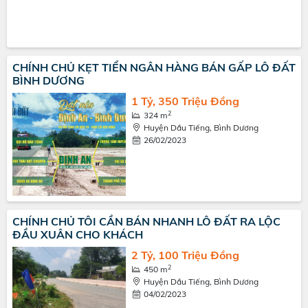
CHÍNH CHỦ KẸT TIỂN NGÂN HÀNG BÁN GẤP LÔ ĐẤT
BÌNH DƯƠNG
1 Tỷ, 350 Triệu Đồng
2
324 m
Huyện Dầu Tiếng, Bình Dương
26/02/2023
CHÍNH CHỦ TÔI CẦN BÁN NHANH LÔ ĐẤT RA LỘC
ĐẦU XUÂN CHO KHÁCH
2 Tỷ, 100 Triệu Đồng
2
450 m
Huyện Dầu Tiếng, Bình Dương
04/02/2023