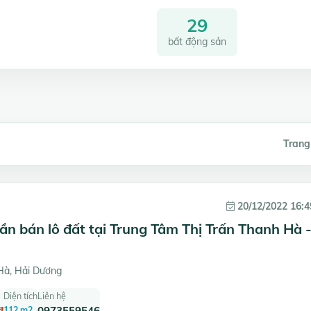
29
bất động sản
Trang
20/12/2022 16:4
ần bán lô đất tại Trung Tâm Thị Trấn Thanh Hà 
à, Hải Dương
Diện tích
Liên hệ
đ
112 m2
0973559546