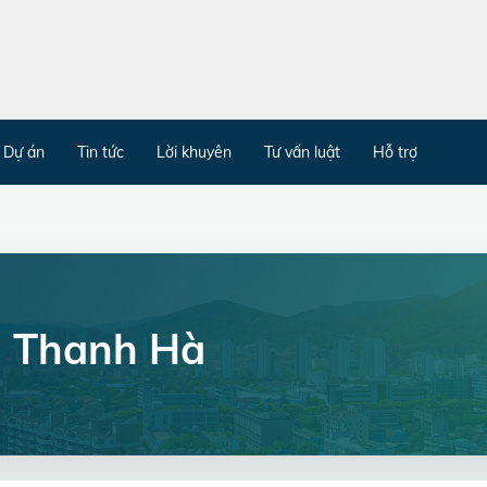
Dự án
Tin tức
Lời khuyên
Tư vấn luật
Hỗ trợ
n Thanh Hà