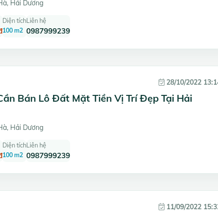
à, Hải Dương
Diện tích
Liên hệ
đ
100 m2
0987999239
28/10/2022 13:1
ần Bán Lô Đất Mặt Tiền Vị Trí Đẹp Tại Hải
à, Hải Dương
Diện tích
Liên hệ
đ
100 m2
0987999239
11/09/2022 15:3