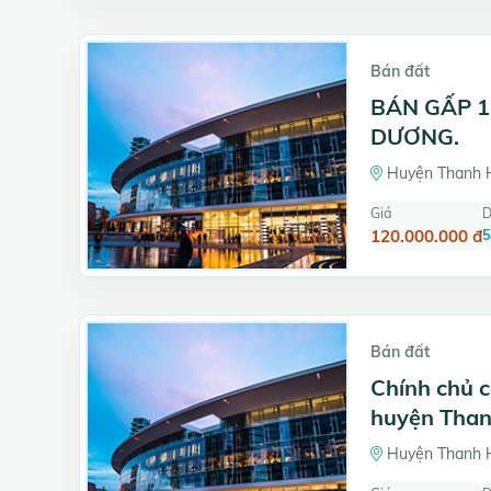
Bán đất
BÁN GẤP 1
DƯƠNG.
Huyện Thanh H
Giá
D
120.000.000 đ
5
Bán đất
Chính chủ c
huyện Than
Huyện Thanh H