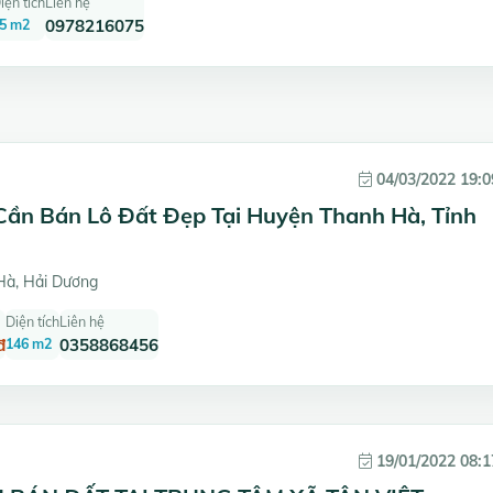
iện tích
Liên hệ
5 m2
0978216075
04/03/2022 19:0
Cần Bán Lô Đất Đẹp Tại Huyện Thanh Hà, Tỉnh
à, Hải Dương
Diện tích
Liên hệ
đ
146 m2
0358868456
19/01/2022 08:1