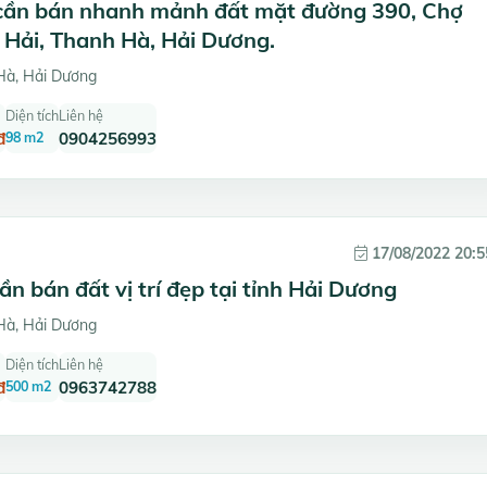
cần bán nhanh mảnh đất mặt đường 390, Chợ
 Hải, Thanh Hà, Hải Dương.
à, Hải Dương
Diện tích
Liên hệ
đ
98 m2
0904256993
17/08/2022 20:5
ần bán đất vị trí đẹp tại tỉnh Hải Dương
à, Hải Dương
Diện tích
Liên hệ
đ
500 m2
0963742788