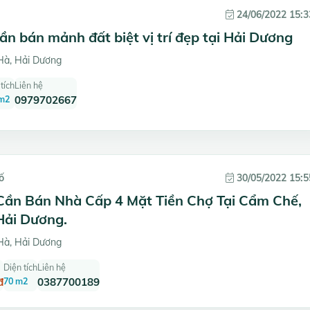
24/06/2022 15:3
ần bán mảnh đất biệt vị trí đẹp tại Hải Dương
à, Hải Dương
tích
Liên hệ
m2
0979702667
ố
30/05/2022 15:5
Cần Bán Nhà Cấp 4 Mặt Tiền Chợ Tại Cẩm Chế,
Hải Dương.
à, Hải Dương
Diện tích
Liên hệ
đ
70 m2
0387700189