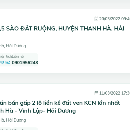
20/03/2022 09:4
,5 SÀO ĐẤT RUỘNG, HUYỆN THANH HÀ, HẢI
à, Hải Dương
iện tích
Liên hệ
40 m2
0901956248
11/03/2022 17:3
ần bán gấp 2 lô liền kề đất ven KCN lớn nhất
h Hà - Vĩnh Lập- Hải Dương
à, Hải Dương