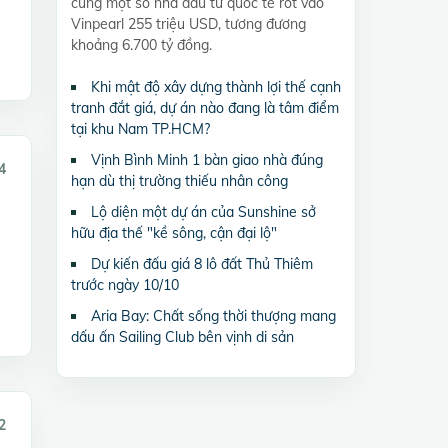
cùng một số nhà đầu tư quốc tế rót vào
Vinpearl 255 triệu USD, tương đương
khoảng 6.700 tỷ đồng.
Khi mật độ xây dựng thành lợi thế cạnh
tranh đắt giá, dự án nào đang là tâm điểm
tại khu Nam TP.HCM?
Vịnh Bình Minh 1 bàn giao nhà đúng
4
hạn dù thị trường thiếu nhân công
Lộ diện một dự án của Sunshine sở
hữu địa thế "kề sông, cận đại lộ"
Dự kiến đấu giá 8 lô đất Thủ Thiêm
trước ngày 10/10
Aria Bay: Chất sống thời thượng mang
dấu ấn Sailing Club bên vịnh di sản
2