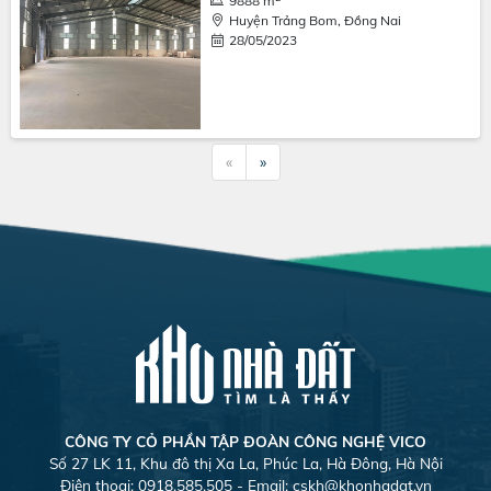
9888 m
Huyện Trảng Bom, Đồng Nai
28/05/2023
«
»
CÔNG TY CỎ PHẦN TẬP ĐOÀN CÔNG NGHỆ VICO
Số 27 LK 11, Khu đô thị Xa La, Phúc La, Hà Đông, Hà Nội
Điện thoại: 0918.585.505 - Email:
cskh@khonhadat.vn