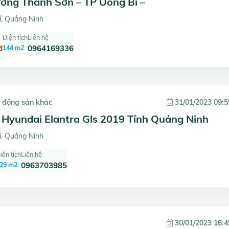
ường Thanh Sơn – TP Uông Bí –
, Quảng Ninh
Diện tích
Liên hệ
đ
144 m2
0964169336
t động sản khác
31/01/2023 09:5
 Hyundai Elantra Gls 2019 Tỉnh Quảng Ninh
, Quảng Ninh
iện tích
Liên hệ
29 m2
0963703985
30/01/2023 16:4