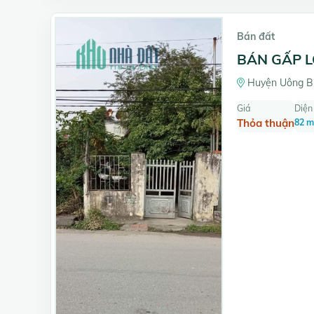
Bán đất
BÁN GẤP L
Huyện Uông Bí
Giá
Diện 
Thỏa thuận
82 m