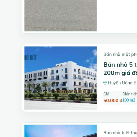
Bán nhà mặt ph
Bán nhà 5 
200m giá đầ
Huyện Uông Bí
Giá
Diện tíc
50.000 đ
100 m2
Bán nhà biệt thự