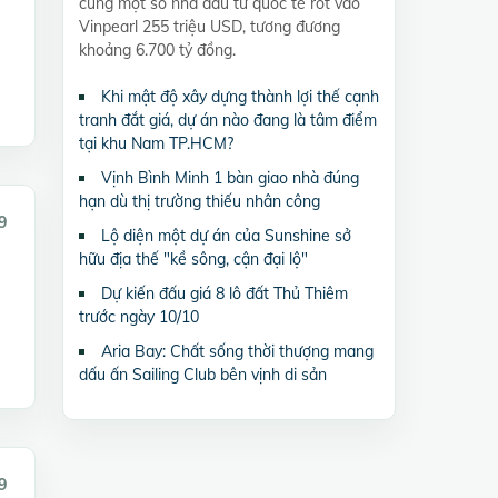
cùng một số nhà đầu tư quốc tế rót vào
Vinpearl 255 triệu USD, tương đương
khoảng 6.700 tỷ đồng.
Khi mật độ xây dựng thành lợi thế cạnh
tranh đắt giá, dự án nào đang là tâm điểm
tại khu Nam TP.HCM?
Vịnh Bình Minh 1 bàn giao nhà đúng
hạn dù thị trường thiếu nhân công
9
Lộ diện một dự án của Sunshine sở
hữu địa thế "kề sông, cận đại lộ"
Dự kiến đấu giá 8 lô đất Thủ Thiêm
trước ngày 10/10
Aria Bay: Chất sống thời thượng mang
dấu ấn Sailing Club bên vịnh di sản
9