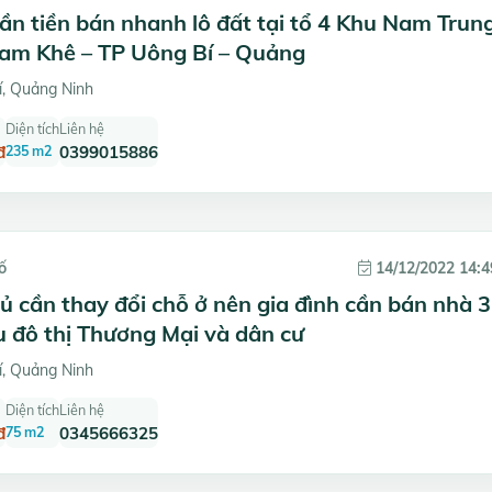
ần tiền bán nhanh lô đất tại tổ 4 Khu Nam Trun
am Khê – TP Uông Bí – Quảng
, Quảng Ninh
Diện tích
Liên hệ
đ
235 m2
0399015886
ố
14/12/2022 14:4
ủ cần thay đổi chỗ ở nên gia đình cần bán nhà 3
u đô thị Thương Mại và dân cư
, Quảng Ninh
Diện tích
Liên hệ
đ
75 m2
0345666325