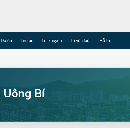
Dự án
Tin tức
Lời khuyên
Tư vấn luật
Hỗ trợ
 Uông Bí