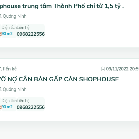
house trung tâm Thành Phố chỉ từ 1,5 tỷ .
, Quảng Ninh
Diện tích
Liên hệ
đ
90 m2
0968222556
, liền kề
09/11/2022 20:5
VỠ NỢ CẦN BÁN GẤP CĂN SHOPHOUSE
, Quảng Ninh
Diện tích
Liên hệ
đ
90 m2
0968222556