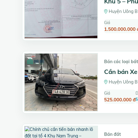
Khu 5 – Ph
Huyện Uông Bí
Giá
1.500.000.000 
Bán các loại bấ
Cần bán Xe
Huyện Uông Bí
Giá
D
525.000.000 đ
5
Bán đất