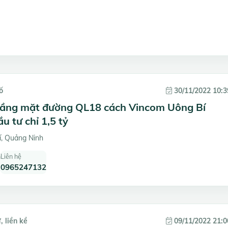
ố
30/11/2022 10:3
tầng mặt đường QL18 cách Vincom Uông Bí
u tư chỉ 1,5 tỷ
, Quảng Ninh
h
Liên hệ
0965247132
, liền kề
09/11/2022 21:0