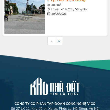
2
300 m
Huyện Vĩnh Cửu, Đồng Nai
29/05/2023
«
»
CÔNG TY CỎ PHẦN TẬP ĐOÀN CÔNG NGHỆ VICO
Số 27 LK 11, Khu đô thị Xa La, Phúc La, Hà Đông, Hà Nội