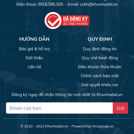
Điện thoại: 0918.585.505 - Email:
cskh@khonhadat.vn
HƯỚNG DẪN
QUY ĐỊNH
Báo giá & hỗ trợ
Quy định đăng tin
Giới thiệu
Quy chế hoạt động
Liên hệ
Điều khoản thỏa thuận
Chính sách bảo mật
Giải quyết khiếu nại
Đăng ký ngay để nhận thông tin mới nhất từ Khonhadat.vn
Gửi
© 2010 - 2021
Khonhadat.vn
- Powered by Vicogroup.vn