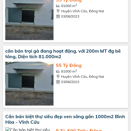
2
81000 m
Huyện Vĩnh Cửu, Đồng Nai
03/06/2023
cần bán trại gà đang hoạt động. với 200m MT đg bê
tông, Diện tích 81.000m2
55 Tỷ Đồng
2
81000 m
Huyện Vĩnh Cửu, Đồng Nai
03/06/2023
Cần bán biệt thự siêu đẹp ven sông gần 1000m2 Bình
Hòa - Vĩnh Cửu
9 Tỷ, 500 Triệu Đồng