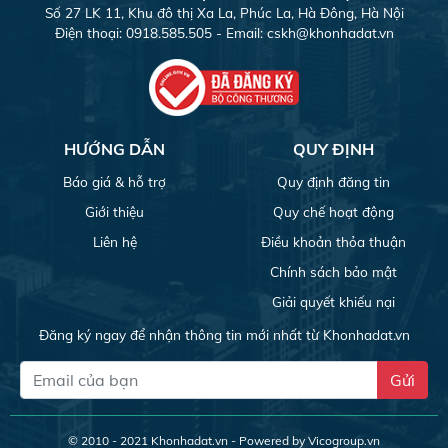
Số 27 LK 11, Khu đô thị Xa La, Phúc La, Hà Đông, Hà Nội
Điện thoại: 0918.585.505 - Email:
cskh@khonhadat.vn
HƯỚNG DẪN
QUY ĐỊNH
Báo giá & hỗ trợ
Quy định đăng tin
Giới thiệu
Quy chế hoạt động
Liên hệ
Điều khoản thỏa thuận
Chính sách bảo mật
Giải quyết khiếu nại
Đăng ký ngay để nhận thông tin mới nhất từ Khonhadat.vn
Gửi
© 2010 - 2021
Khonhadat.vn
- Powered by Vicogroup.vn