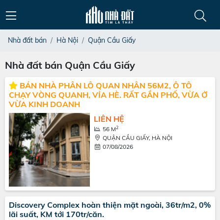
Nhà đất bán
Hà Nội
Quận Cầu Giấy
Nhà đất bán Quận Cầu Giấy
BÁN NHÀ PHÂN LÔ QUAN NHÂN 56M2, Ô TÔ
CHẠY VÒNG QUANH, VỈA HÈ. RẤT GẦN PHỐ, VỪA Ở
VỪA KINH DOANH
LIÊN HỆ
2
56 M
QUẬN CẦU GIẤY, HÀ NỘI
07/08/2026
Discovery Complex hoàn thiện mặt ngoài, 36tr/m2, 0%
lãi suất, KM tới 170tr/căn.