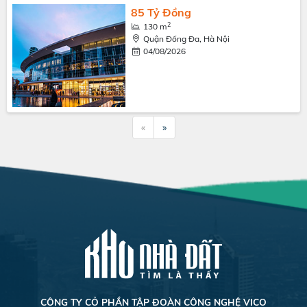
85 Tỷ Đồng
2
130 m
Quận Đống Đa, Hà Nội
04/08/2026
«
»
CÔNG TY CỎ PHẦN TẬP ĐOÀN CÔNG NGHỆ VICO